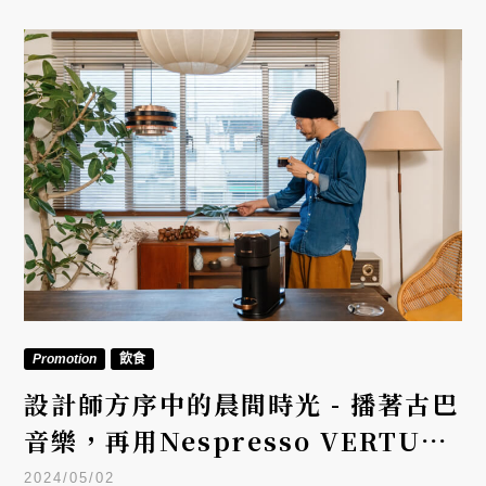
Promotion
飲食
設計師方序中的晨間時光 - 播著古巴
音樂，再用Nespresso VERTUO
做杯特調咖啡
2024/05/02