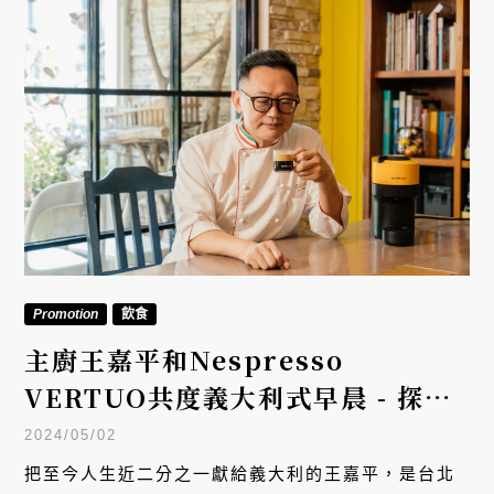
Promotion
飲食
主廚王嘉平和Nespresso
VERTUO共度義大利式早晨 - 探究
咖啡與早餐的關係
2024/05/02
把至今人生近二分之一獻給義大利的王嘉平，是台北