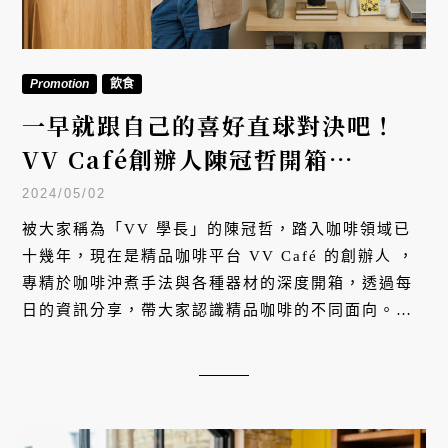
Promotion
飲食
一早就跟自己的喜好直球對決吧！
VV Café創辦人陳冠哲開箱
Nespresso VERTUO
2024/05/02
被大家稱為「VV 學長」的陳冠哲，踏入咖啡領域已
十幾年，現在是精品咖啡平台 VV Café 的創辦人 ，
專精於咖啡沖煮手法與各種器材的深度開箱，透過每
日的資訊分享，帶大家認識精品咖啡的不同面向。這
天，陳冠哲（文內統稱 VV 學長）談的不止於他最常
教大家的手沖咖啡，而是如何運用 Nespresso
VERTUO，在慵懶愜意的早晨，迅速給自己一杯契合
喜好的咖啡。