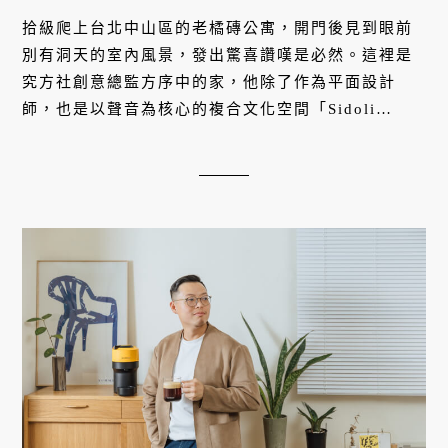
拾級爬上台北中山區的老橘磚公寓，開門後見到眼前
別有洞天的室內風景，發出驚喜讚嘆是必然。這裡是
究方社創意總監方序中的家，他除了作為平面設計
師，也是以聲音為核心的複合文化空間「Sidoli
Radio 小島裡」共同發起人，深耕平面設計與策展多
年，對美學的講究不只展現於作品，亦體現於居家生
活。在這處屋齡超過 40 年的老宅裡，除了時刻迷人
的光影，重視儀式感的方序中，更讓 Nespresso
VERTUO 膠囊咖啡機融入新居生活，每日精心編排早
晨的咖啡風味。