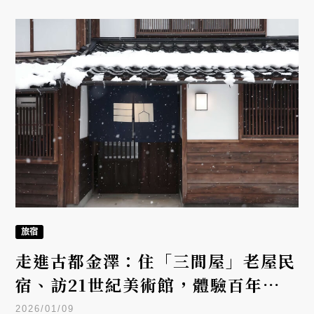
旅宿
走進古都金澤：住「三間屋」老屋民
宿、訪21世紀美術館，體驗百年工藝
與當代藝術
2026/01/09