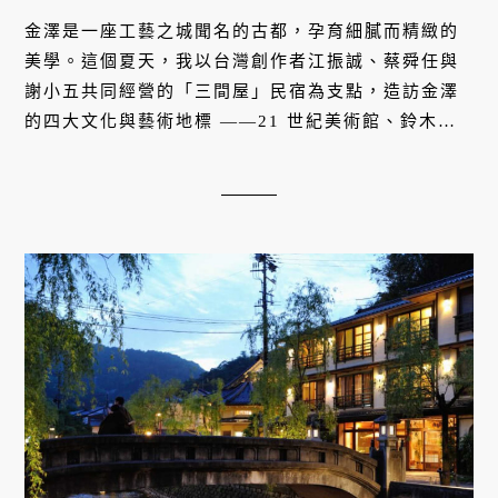
金澤是一座工藝之城聞名的古都，孕育細膩而精緻的
美學。這個夏天，我以台灣創作者江振誠、蔡舜任與
謝小五共同經營的「三間屋」民宿為支點，造訪金澤
的四大文化與藝術地標 ——21 世紀美術館、鈴木大
拙紀念館、谷口吉郎・吉生紀念金澤建築館與石川縣
立圖書館，走入他們的歷史、建築、生活與金澤時
間。