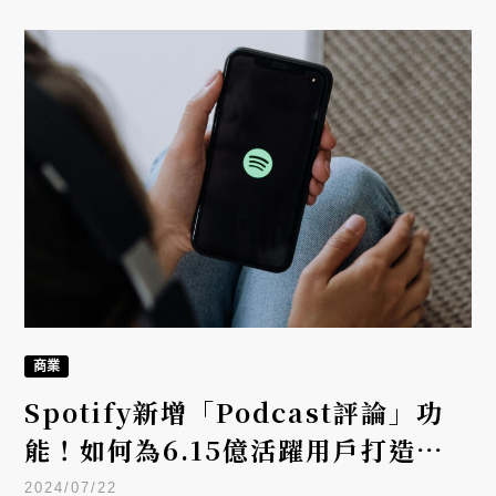
業重要人士分享觀點。VERSE 特別訪問受邀的台灣華
納音樂董事總經理楊國修及 Spotify 藝人與廠牌關係
大中華區負責人湯宗穎，透過兩位對談，了解短影音
興起後的 MV 未來。
商業
Spotify新增「Podcast評論」功
能！如何為6.15億活躍用戶打造音
樂社群？解密Spotify布局
2024/07/22