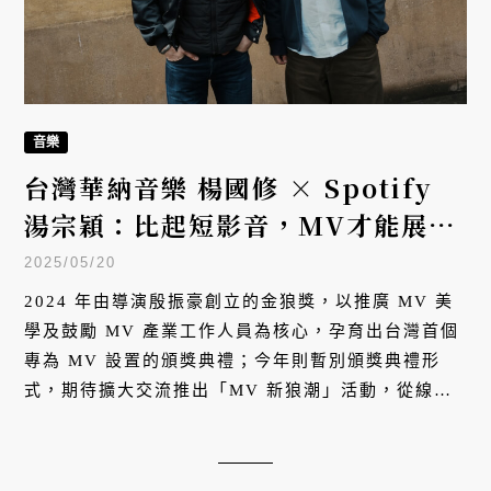
音樂
台灣華納音樂 楊國修 × Spotify
湯宗穎：比起短影音，MV才能展現
更多創意、說更多事
2025/05/20
2024 年由導演殷振豪創立的金狼獎，以推廣 MV 美
學及鼓勵 MV 產業工作人員為核心，孕育出台灣首個
專為 MV 設置的頒獎典禮；今年則暫別頒獎典禮形
式，期待擴大交流推出「MV 新狼潮」活動，從線上
串聯到線下，讓觀眾與音樂愛好者，感受 MV 魅力、
深入認識 MV 製作。系列活動中的「MV MASTER
PANEL」國際論壇邀請台、韓、日 4 組音樂與影像產