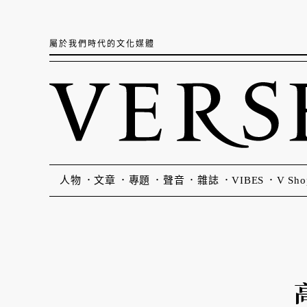
屬於我們時代的文化媒體
人物
文章
專題
聲音
雜誌
VIBES
V Sho