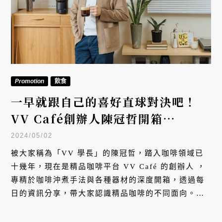
Promotion
飲食
一早就跟自己的喜好直球對決吧！
VV Café創辦人陳冠哲開箱
Nespresso VERTUO
2024/05/02
被大家稱為「VV 學長」的陳冠哲，踏入咖啡領域已
十幾年，現在是精品咖啡平台 VV Café 的創辦人 ，
專精於咖啡沖煮手法與各種器材的深度開箱，透過每
日的資訊分享，帶大家認識精品咖啡的不同面向。這
天，陳冠哲（文內統稱 VV 學長）談的不止於他最常
教大家的手沖咖啡，而是如何運用 Nespresso