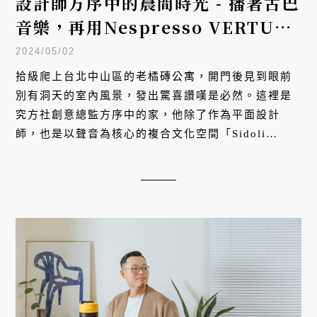
設計師方序中的晨間時光 - 播著古巴
音樂，再用Nespresso VERTUO
做杯特調咖啡
2024/05/02
拾級爬上台北中山區的老橘磚公寓，開門後見到眼前
別有洞天的室內風景，發出驚喜讚嘆是必然。這裡是
究方社創意總監方序中的家，他除了作為平面設計
師，也是以聲音為核心的複合文化空間「Sidoli
Radio 小島裡」共同發起人，深耕平面設計與策展多
年，對美學的講究不只展現於作品，亦體現於居家生
活。在這處屋齡超過 40 年的老宅裡，除了時刻迷人
的光影，重視儀式感的方序中，更讓 Nespresso
VERTUO 膠囊咖啡機融入新居生活，每日精心編排早
晨的咖啡風味。