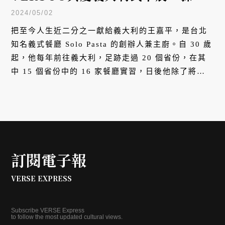
咖啡與早餐的關係
2024/05/02
把至今人生近二分之一獻給義大利的王嘉平，是台北
知名義式餐廳 Solo Pasta 的創辦人兼主廚。自 30 歲
起，他每年前往義大利，足跡走過 20 個省份，在其
中 15 個省份中的 16 家餐廳實習，日後他除了將義
大利各地的傳統料理帶回台灣，作息也處處融入義式
的生活態度 —— 尤其，從每天早晨的第一杯咖啡開
始。
訂閱電子報
VERSE EXPRESS
Subscribe VERSE Express
to follow the most updated cultural views.