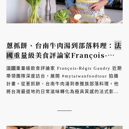
蔥抓餅、台南牛肉湯到部落料理：
法
國
重量級美食評論家François-
Régis Gaudry的台灣尋味之旅
法國
重量級飲食評論家 François-Régis Gaudry 近期
帶領團隊深度訪台，展開 #mytaiwanfoodtour 拍攝
計畫。從蔥抓餅、台南牛肉湯到泰雅族部落料理，他
將台灣最道地的日常滋味轉化為極具質感的法式影
像，向世界展示台灣飲食深厚的文化底蘊。