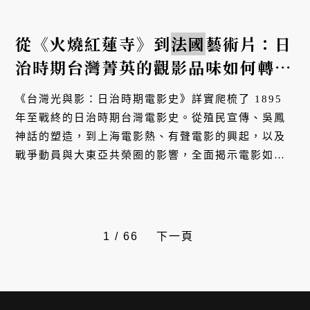
從《火燒紅蓮寺》到
法國
藝術片：日
治時期台灣菁英的觀影品味如何轉
變？
《台灣光與影：日治時期電影史》詳實爬梳了 1895
年至戰終的日治時期台灣電影史。從殖民宣傳、吳鳳
神話的塑造，到上海電影熱、有聲電影的興起，以及
戰爭動員與大東亞共榮圈的影響，全面揭示電影如何
作為帝國工具與在地文化交織的產物，形塑台灣社會
與世代認同。本文摘錄自...
1
/
66
下一頁