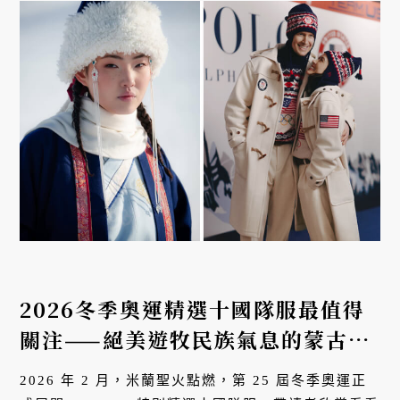
2026冬季奧運精選十國隊服最值得
關注——絕美遊牧民族氣息的蒙古、
前衛美學的
法國
，還有台灣！
2026 年 2 月，米蘭聖火點燃，第 25 屆冬季奧運正