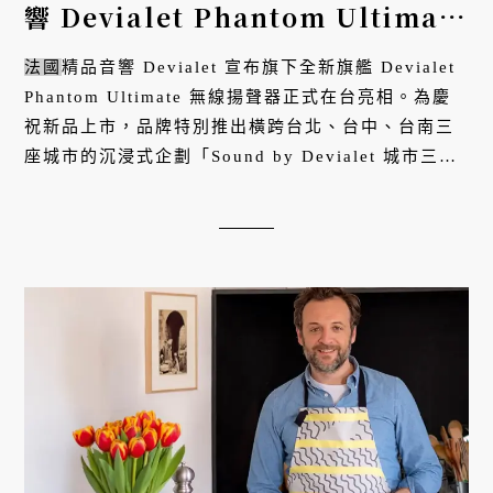
響 Devialet Phantom Ultimate
登台，啟動北中南三城沉浸巡禮
法國
精品音響 Devialet 宣布旗下全新旗艦 Devialet
Phantom Ultimate 無線揚聲器正式在台亮相。為慶
祝新品上市，品牌特別推出橫跨台北、台中、台南三
座城市的沉浸式企劃「Sound by Devialet 城市三部
曲」，即日起至 2026 年 2 月 12 日期間，以三段日
夜節奏、三種城市語彙與...