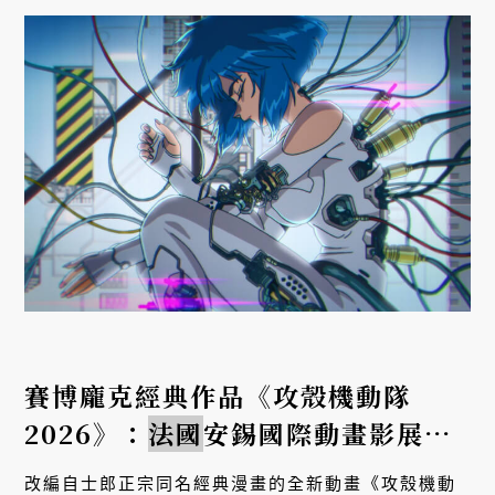
賽博龐克經典作品《攻殼機動隊
2026》：
法國
安錫國際動畫影展世
界首映
改編自士郎正宗同名經典漫畫的全新動畫《攻殼機動