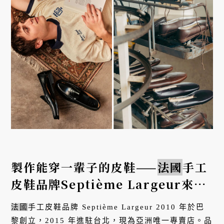
製作能穿一輩子的皮鞋——
法國
手工
皮鞋品牌Septième Largeur來台
十週年
法國
手工皮鞋品牌 Septième Largeur 2010 年於巴
黎創立，2015 年進駐台北，現為亞洲唯一專賣店。品