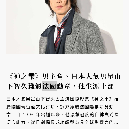
《神之雫》男主角、日本人氣男星山
下智久獲頒
法國
勳章，他生涯十部重
要之作有哪些？
日本人氣男星山下智久因主演國際影集《神之雫》推
廣
法國
葡萄酒文化有功，近來獲頒
法國
農業功勞勳
章。自 1996 年出道以來，他憑藉極度的自律與跨國
語言能力，從日劇偶像成功轉型為具全球影響力的演