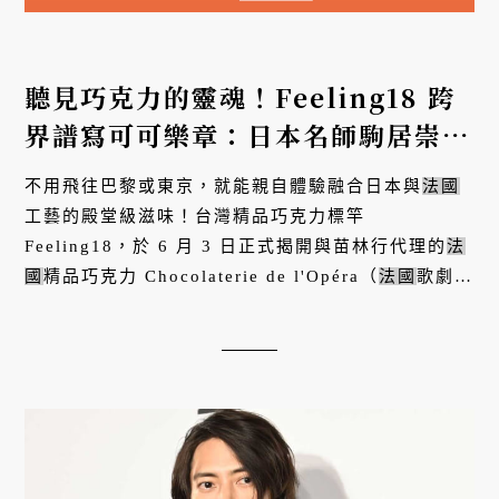
聽見巧克力的靈魂！Feeling18 跨
界譜寫可可樂章：日本名師駒居崇宏
×
法國
歌劇巧克力 × 灣聲樂團，共
不用飛往巴黎或東京，就能親自體驗融合日本與
法國
築沉浸式感官盛宴
工藝的殿堂級滋味！台灣精品巧克力標竿
Feeling18，於 6 月 3 日正式揭開與苗林行代理的
法
國
精品巧克力 Chocolaterie de l'Opéra（
法國
歌劇巧
克力）、日本甜點名師駒居崇宏及灣聲樂團的聯名盛
事。當台灣山城的匠心遇見日...