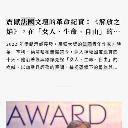
震撼
法國
文壇的革命紀實：《解放之
焰》，在「女人、生命、自由」的高
喊中尋找輕盈卻深刻的解放之路
2022 年伊朗示威爆發，屢獲大獎的
法國
青年作家方詩
華－亨利．德澤哈布無懼禁令，深入神權國度縱貫四
十天。他沿著經典路線見證「女人、生命、自由」的
吶喊，以幽默且輕盈的筆調，捕捉恐懼下的勇氣與日
常魅力。本作橫掃
法國
三大獎，是震撼心靈的旅遊紀
實，也是對抗壓迫、打...