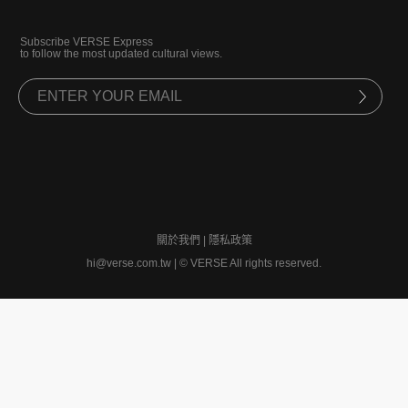
Subscribe VERSE Express
to follow the most updated cultural views.
關於我們
|
隱私政策
hi@verse.com.tw
|
© VERSE All rights reserved.