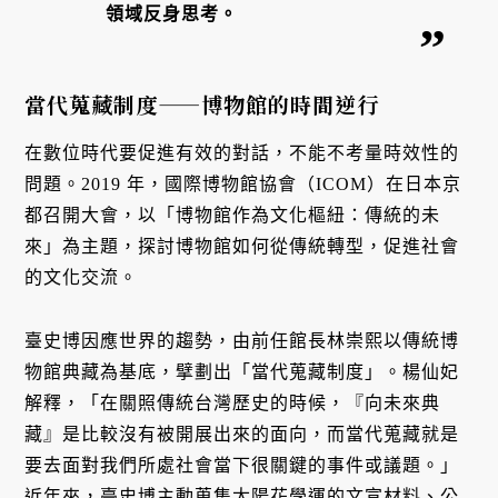
領域反身思考。
當代蒐藏制度——博物館的時間逆行
在數位時代要促進有效的對話，不能不考量時效性的
問題。2019 年，國際博物館協會（ICOM）在日本京
都召開大會，以「博物館作為文化樞紐：傳統的未
來」為主題，探討博物館如何從傳統轉型，促進社會
的文化交流。
臺史博因應世界的趨勢，由前任館長林崇熙以傳統博
物館典藏為基底，擘劃出「當代蒐藏制度」。楊仙妃
解釋，「在關照傳統台灣歷史的時候，『向未來典
藏』是比較沒有被開展出來的面向，而當代蒐藏就是
要去面對我們所處社會當下很關鍵的事件或議題。」
近年來，臺史博主動蒐集太陽花學運的文宣材料、公