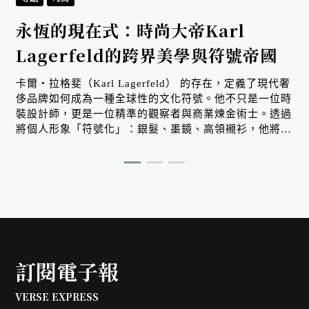
永恆的現在式：時尚大帝Karl
Lagerfeld的跨界美學與符號帝國
卡爾・拉格斐（Karl Lagerfeld） 的存在，定義了現代奢
侈品牌如何成為一種全球性的文化符號。他不只是一位時
裝設計師，更是一位精準的觀察者與商業煉金術士。透過
將個人形象「符號化」：銀髮、墨鏡、高領襯衫，他將自
己轉化為一個跨越國界的視覺品牌，從而獲得了超越時裝
產業的文化語話權。 從 1983 年接手香奈兒並啟動品牌現
代化，到 2004 年與 H&M 合作開啟高端精品平民化浪
潮，卡爾的一生展現了極致的跨界能力。他在攝影、出版
與建築間自由切換，背後支撐他的是一座擁有三十萬冊藏
書的知性軍械庫。本文將探討這位「時尚大帝」如何透過
對好奇心的極度執著與對秩序的掌控，在長達半個世紀的
時光裡始終保持在「現在式」，並在歷史中留下無可取代
訂閱電子報
的符號影響力。
VERSE EXPRESS