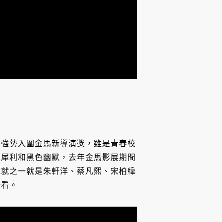
格強勢入圍金馬新導演獎，雖是青春校
的犀利和黑色幽默，去年金馬影展期間
成就之一就是朱軒洋、蔡凡熙、宋柏緯
一看。