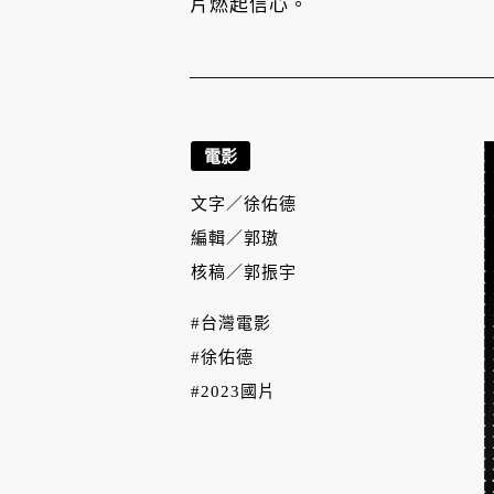
片燃起信心。
電影
文字／
徐佑德
編輯／
郭璈
核稿／
郭振宇
#台灣電影
#徐佑德
#2023國片