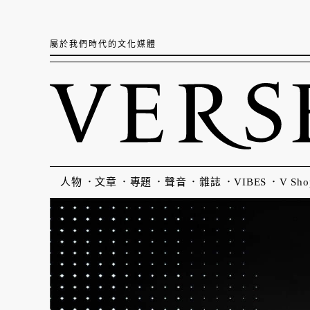
屬於我們時代的文化媒體
人物
文章
專題
聲音
雜誌
VIBES
V Sho