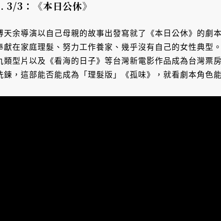
1. 3/3：《本日公休》
傅天余導演以自己母親的故事出發寫就了《本日公休》的劇
奉獻在家庭理髮、努力工作養家、幾乎沒有自己的女性典型
仇類型片以及《看海的日子》等台灣新電影作品成為台灣票
洗鍊，這部能否能成為「理髮版」《孤味》，就看劇本角色