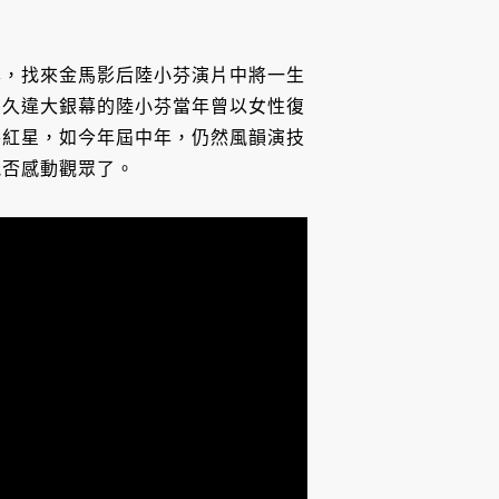
本，找來金馬影后陸小芬演片中將一生
。久違大銀幕的陸小芬當年曾以女性復
房紅星，如今年屆中年，仍然風韻演技
能否感動觀眾了。