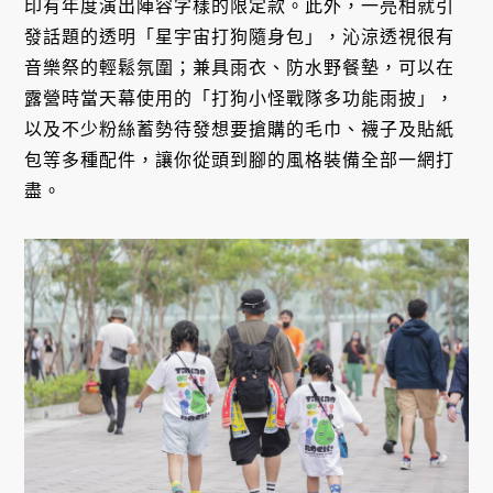
印有年度演出陣容字樣的限定款。此外，一亮相就引
發話題的透明「星宇宙打狗隨身包」，沁涼透視很有
音樂祭的輕鬆氛圍；兼具雨衣、防水野餐墊，可以在
露營時當天幕使用的「打狗小怪戰隊多功能雨披」，
以及不少粉絲蓄勢待發想要搶購的毛巾、襪子及貼紙
包等多種配件，讓你從頭到腳的風格裝備全部一網打
盡。