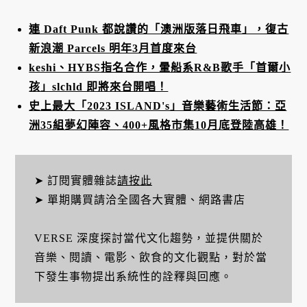
連 Daft Punk 都說讚的「澳洲版落日飛車」，復古
新浪潮 Parcels 明年3月首度來台
keshi、HYBS指名合作，暈船系R&B歌手「首爾小
孩」slchld 即將來台開唱！
史上最大「2023 ISLAND's」音樂藝術生活節：亞
洲35組夢幻陣容、400+風格市集10月底登陸高雄！
➤ 訂閱實體雜誌
請按此
➤ 單期購買請洽全國各大實體、網路書店
VERSE 深度探討當代文化趨勢，並提供關於
音樂、閱讀、電影、飲食的文化觀點，對於當
下發生事物提出系統性的詮釋與回應。