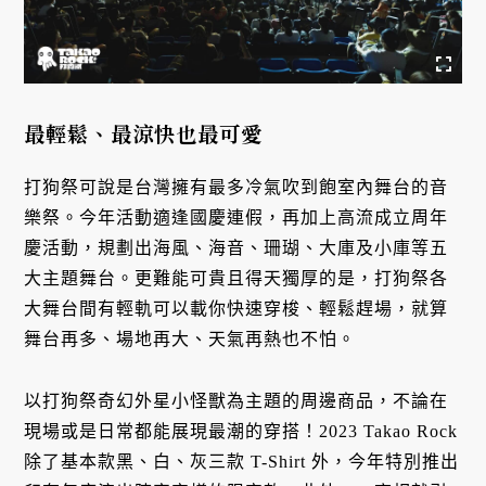
最輕鬆、最涼快也最可愛
打狗祭可說是台灣擁有最多冷氣吹到飽室內舞台的音
樂祭。今年活動適逢國慶連假，再加上高流成立周年
慶活動，規劃出海風、海音、珊瑚、大庫及小庫等五
大主題舞台。更難能可貴且得天獨厚的是，打狗祭各
大舞台間有輕軌可以載你快速穿梭、輕鬆趕場，就算
舞台再多、場地再大、天氣再熱也不怕。
以打狗祭奇幻外星小怪獸為主題的周邊商品，不論在
現場或是日常都能展現最潮的穿搭！2023 Takao Rock
除了基本款黑、白、灰三款 T-Shirt 外，今年特別推出