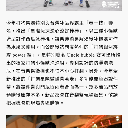
今年打狗祭還特別與台灣冰品界霸主「春一枝」聯
名，推出「星際急凍透心涼好棒棒」，以三種小怪獸
造型訂作西瓜冰棒棍，讓樂迷消暑解渴後冰棍還可作
為水果叉使用。而公開後詢問度熱烈的「打狗銀河霹
靂 power 組」，是特別聯名 Uncle bubble 安可堡所推
出的獨家打狗小怪獸泡泡組，專利設計的防灑泡泡
瓶，在音樂祭衝撞也不怕不小心打翻。另外，今年全
新推出的「打狗星際微醺帶著走」多功能開瓶器證件
帶，將證件帶與開瓶器兩者合而為一。眾多商品開放
預購後庫存不多，新品都會在音樂祭現場販售，敬請
把握機會於現場專區購買。