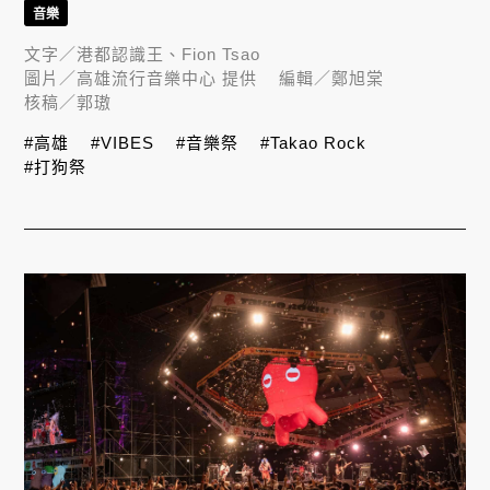
音樂
文字／
港都認識王、Fion Tsao
圖片／
高雄流行音樂中心 提供
編輯／
鄭旭棠
核稿／
郭璈
#高雄
#VIBES
#音樂祭
#Takao Rock
#打狗祭