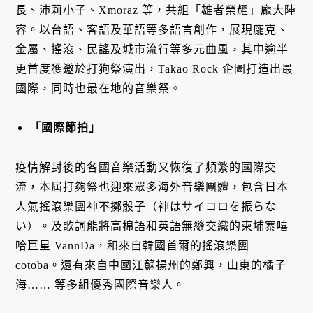
長、沛莉小子、Xmoraz 等，共組「雄者榮耀」龐大陣
容。以台語、客語及華語等多語言創作，展現龐克、
金屬、搖滾、民謠及城市流行等多元曲風，其中逾半
更首度獲邀於打狗祭演出，Takao Rock 企圖打造出最
國際，同時也最在地的音樂祭。
「國際節拍」
疫情解封後的各國音樂活動又恢復了頻繁的國際交
流，本屆打夠祭也迎來眾多海外音樂團體，包含日本
人氣搖滾樂團神不擲骰子（神はサイコロを振らな
い）。及歌詞能將高棉語和英語無縫交織的柬埔寨嘻
哈巨星 VannDa，和來自韓國首爾的搖滾樂團
cotoba。還有來自中國江蘇揚州的鄭興，山東的橘子
海…… 等多組優秀國際音樂人。