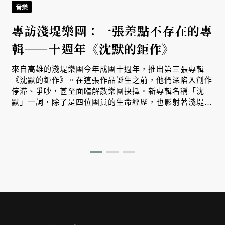
音樂
專訪淺堤樂團：一張差點不存在的專
輯——十週年《沈默的鉅作》
來自高雄的淺堤樂團今年成團十週年，推出第三張專輯
《沈默的鉅作》。在這張作品誕生之前，他們深陷入創作
停滯、爭吵，甚至面臨解散樂團抉擇。新專輯名稱「沈
默」一詞，除了是四位團員的生命經歷，也影射著淺堤走
過十年，重新理解彼此的過程。而我們也在其中，看見台
灣樂團邁向成熟、獨立經營的試煉之路。