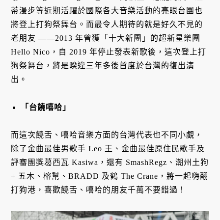
蒂漫步等近期活躍於國際各大音樂活動的亮眼台團也
將登上打狗祭舞台。而最令人期待的就是好久不見的
老朋友 ——2013 年曾獲「十大新團」的超新星樂團
Hello Nico，自 2019 年停止發表新歌後，這次登上打
狗祭舞台，將是睽違三年多後首度於台灣的復出演
出。
「台饒嘻哈」
而這次饒舌、嘻哈音樂方面的台灣代表也不同小覷，
除了金曲最佳男歌手 Leo 王、金曲最佳原住民歌手及
評審團獎葛西瓦 Kasiwa，還有 SmashRegz、潮州土狗
+ 五木、榕幫、BRADD 及鶴 The Crane，將一起嗨翻
打狗港，喜歡饒舌、嘻哈的朋友千萬不要錯過！