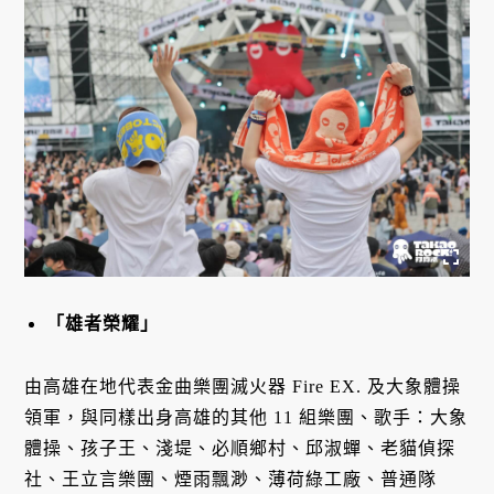
「雄者榮耀」
由高雄在地代表金曲樂團滅火器 Fire EX. 及大象體操
領軍，與同樣出身高雄的其他 11 組樂團、歌手：大象
體操、孩子王、淺堤、必順鄉村、邱淑蟬、老貓偵探
社、王立言樂團、煙雨飄渺、薄荷綠工廠、普通隊