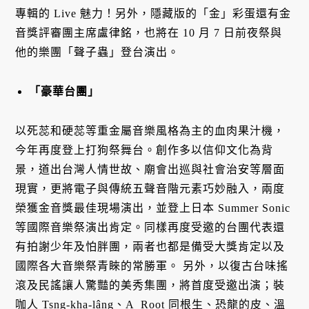
專輯的 Live 魅力！另外，隱藏版的「金」彩蛋還有金
音獎評審團主席盧律銘，也將在 10 月 7 日前夜祭與
他的樂團「聲子蟲」登台演出。
「豪華台團」
以死蕊和硬蕊等重金屬音樂風格為主的血肉果汁機，
今年再度登上打狗祭舞台。創作多以信仰文化為背
景，道出台灣人情世故、廟會出巡與社會治安等層面
現實，更將電子與傳統五聲音階元素巧妙融入，兩度
榮獲金音獎最佳現場演出，並登上日本 Summer Sonic
等國際音樂祭演出肯定。同樣再度受邀的台團代表還
有拍謝少年及怕胖團，兩者也都是備受大獎肯定以及
國際各大音樂祭青睞的常勝軍。 另外，以復古台味搖
滾及民謠讓人驚豔的美秀集團，將首度受邀出演；裝
咖人 Tsng-kha-lâng、A_Root 同根生、恐龍的皮、溫