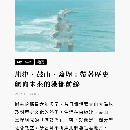
My Town
地方
旗津・鼓山・鹽埕：帶著歷史
航向未來的港都前線
2020/12/05
搬來哈瑪星六年多了，昔日憧憬著大山大海以
及對歷史文化的熱愛，生活在由旗津、鼓山、
鹽埕組成的「旗鼓鹽」一帶，就像是一間大型
社會教室，學習到不再用北部觀點看地方、走