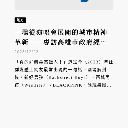
地方
一場從演唱會展開的城市精神
革新──專訪高雄市政府經濟
發展局局長廖泰翔
2023/12/22
「真的好羨慕高雄人！」這是今（2023）年社
群媒體上網友最常出現的一句話。國境解封
後，新好男孩（Backstreet Boys）、西城男
孩（Westlife）、BLACKPINK、酷玩樂團
（Coldplay）等國際知名巨星輪番來台，他們
不約而同地跳過以往演唱會首選地台北，選擇
在高雄市開唱。成功的「演唱會經濟」策略帶
動高雄驚人的觀光產值發展，不僅屢次占據各
大媒體版面，同時大眾也開始發現，這座過去