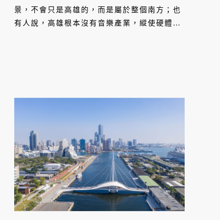
景，不會只是高雄的，而是屬於整個南方；也
有人說，高雄根本沒有音樂產業，縱使硬體奪
目又能改變什麼？南風吹起，音浪激盪，那些
記憶裡的高雄，除了駁二的大港開唱，百樂
門、LIVE WAREHOUSE 等音樂酒吧⋯⋯座
落在愛河畔的高雄流行音樂中心，勢必會成為
人們下次回訪高雄的理由之一。