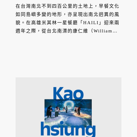
本」的蛋餅、飯糰和牛肉湯！
在台灣南北不到四百公里的土地上，早餐文化
如同島嶼多變的地形，亦呈現出南北迥異的風
貌。在高雄米其林一星餐廳「HAILI」迎來兩
週年之際，從台北南漂的康仁維（William）
主廚，決定以一套充滿個人觀察與情感的「朝
食味道」套餐，向這片土地的晨間飲食文化致
敬，5/24、5/25 期間限定。