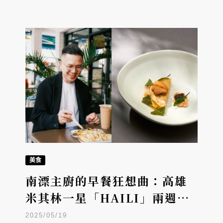
美食
南漂主廚的早餐狂想曲：高雄
米其林一星「HAILI」兩週年
限定餐會，品嚐「法國菜版
2025/05/19