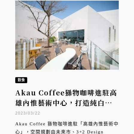
被貼上文化沙漠、又老又窮標籤的南方大城，
正在悄悄轉變中。
飲食
Akau Coffee猻物咖啡進駐高
雄內惟藝術中心，打造純白建
築中的森林咖啡館
2023/03/22
Akau Coffee 猻物咖啡進駐「⾼雄內惟藝術中
⼼」，空間規劃由未來市、3+2 Design