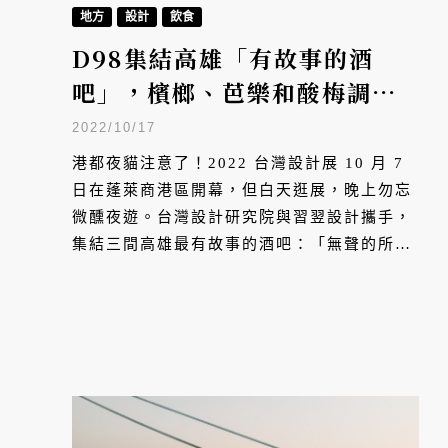
地方
設計
飲食
D98集結高雄「有故事的酒
吧」，檳榔、芭樂和酸梅調酒
飲出港都夢
2022/10/17
港都夜貓注意了！2022 台灣設計展 10 月 7
日在蓬萊商港區開幕，但白天逛展，晚上勿忘
微醺夜遊。台灣設計研究院與習翌設計攜手，
集結三間高雄最有故事的酒吧：「無聲的所
在」、「LIL GAZ」與「小島茶酒」，打造
「KAOBAR」。從荖葉幻化的檳榔調酒、台
灣茶調製的水果茶酒，到蘭姆酒與海鹽碰撞的
亞熱帶風情，高雄在地獨家酒譜，這次在舌尖
上品酩港都的文史記憶。