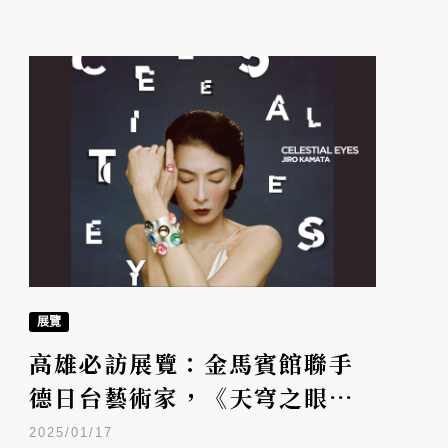
展覽
高雄必訪展覽：金馬賓館聯手
德日台藝術家，《天穹之眼：
鎌田治朗》融合珠寶與時尚之
2025/01/17