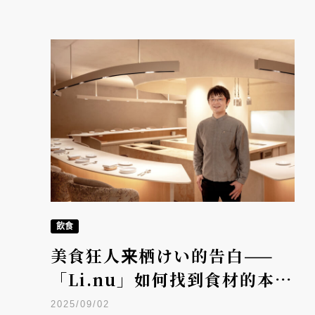
飲食
美食狂人来栖けい的告白——
「Li.nu」如何找到食材的本
味？
2025/09/02