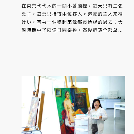
在東京代代木的一間小餐廳裡，每天只有三張
桌子，每桌只接待兩位客人。這裡的主人来栖
けい，有著一個聽起來像都市傳說的過去：大
學時期中了兩億日圓樂透，然後把錢全部拿去
吃飯，最後從美食家變成了廚師。這天，我們
坐在「Bon.nu」海外唯一姊妹店高雄
「Li.nu」，一起品味他的傳奇。