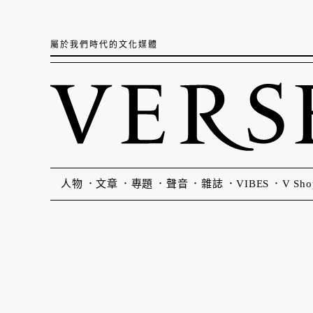
屬於我們時代的文化媒體
人物
文章
專題
聲音
雜誌
VIBES
V Sho