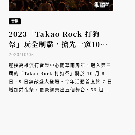
音樂
2023「Takao Rock 打狗
祭」玩全制霸，搶先一窺10月
最生猛的音樂宇宙星樂園
2023/10/05
迎接高雄流行音樂中心開幕兩周年，邁入第三
屆的「Takao Rock 打狗祭」將於 10 月 8
日、9 日無敵盛大登場。今年活動首度於 7 日
增加前夜祭，更豪邁祭出五個舞台、56 組演
出團隊。多元的音樂風格，匯聚來自各地的歌
手與樂迷，在南台灣最舒服的季節，一起享受
軟綿綿的陽光、涼鬆鬆的和風，看演出、買周
邊、逛市集、吃美食。