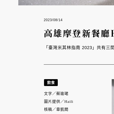
2023/08/14
高雄摩登新餐廳H
「臺灣米其林指南 2023」共有
飲食
文字／
蔡瑜珺
圖片提供／
Haili
核稿／
章凱閎