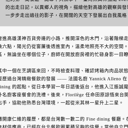
的出走日記，以異鄉人的視角，描繪他對高雄的觀察與發
一步步走出過往的影子，在開闊的天空下發展出自我風格
彎進高雄漢神百貨旁邊的小路，推開深色的木門，沿著階梯走上二
晚六點，陽光仍從窗簾後透進室內，溫柔地照亮不大的空間。
區，無論坐在哪個位子，廚師在開放廚房裡的忙碌身影一目
其中一個在烹調區來回，不時檢查料理、確認烤箱內肉品狀態
經歷過台灣精緻餐飲的發展 —— 法國名廚 Yannick Alleno 
dining 的起點。從日本學習一年日語後返台，他進入江振誠
外名廚客座餐會的洗禮。後來，Florilège 任命田原諒悟來台
右手，協助他熟悉台灣環境，一起從米其林一星升上二星。
攤開康仁維的履歷，都是台灣數一數二的 Fine dining 
食材供應商，已經在台北餐飲圈累積足夠的信譽。當他自立