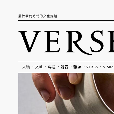
屬於我們時代的文化媒體
人物
文章
專題
聲音
雜誌
VIBES
V Sho