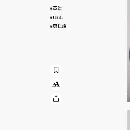
#高雄
#Haili
#康仁維