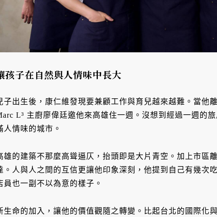
讓孩子在自然與人情味中長大
兒子出生後，康仁維發現要兼顧工作與育兒越來越難。當他離開
Marc L³ 主廚廖偉廷邀他來高雄住一週。沒想到經過一週
滿人情味的城市。
高雄的建築不那麼高聳逼仄，抬頭即是大片青空。加上市區
達。人與人之間的互信更讓他印象深刻，他提到自己有幾次
店員也一副不以為意的樣子。
新生命的加入，讓他的價值觀隨之轉變。比起台北的國際化