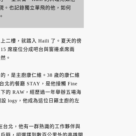
現。也記錄獨立單飛的他，如何
。
樓，就踏入 Haili 了。夏天的傍
15 席座位分成吧台與窗邊桌席兩
瞭然。
的，是主廚康仁維。38 歲的康仁維
在台北的餐廳 STAY，是他接觸 Fine
麾下的 RAW，經歷過一年舉辦五場海
開設 logy，他成為這位日籍主廚的左
餐廳。在台北，他有一群熟識的工作夥伴與
門戶時，卻選擇到數百公里外的高雄開