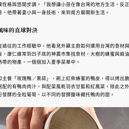
樸性格與悠閒步調。「我想讓小孩在像台灣的地方生活，反
是，他帶著妻小與一身技術，來到南方展開新生活。
風味的直球對決
從過往的工作經驗中，他看見外籍主廚如何運用台灣的食材
後，康仁維常到凹子底的神農市集找食材，大樹的蜂蜜與麻
熱帶的物產，一個個加入夏季菜單中。
如主餐「玫瑰鴨／黑蒜」，刷上紅柴蜂蜜的鴨皮，得以烤出
搭配的有鴨肉肉汁，與配菜風乾羽衣甘藍和紅鳳菜。除此之
行發酵的全粒葡萄，以不同的發酵酸味襯托鴨肉的甜。