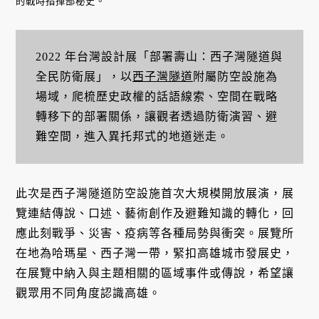
的戰時指揮部秘史。
2022 年台灣設計展「部署壽山：西子灣隧道與
全民防衛展」，以
西子灣隧道
附屬防空設施為
場域，爬梳歷史政權的話語線索、空間在戰略
轉移下的部署關係，讓觀者透過防衛演習、避
難空間，進入異托邦式的地道迷走。
此次是西子灣隧道防空設施首次大規模開放展演，展
覽連結傳說、口述、藝術創作及避難知識的轉化，回
應此刻戰爭、災害、疫病等各種局勢與衝突。展覽所
在地為哈瑪星、西子灣一帶，緊扣高雄城市發展史，
在展覽中納入與主題相關的區域事件或傳說，希望讓
觀眾用不同角度認識高雄。