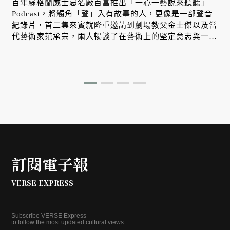
百年蘇格蘭威士忌名廠百富推出「一心一藝說來聽聽」
Podcast，將觸角「聲」入有故事的人，更像是一部聲音
紀錄片，首二集來賓就隆重邀請到劇場教父金士傑以及當
代藝術家范承宗，兩人暢談了在藝術上的堅定意志與一路
走來的心路歷程，且讓我們稍稍一睹節目裡的精彩內容。
訂閱電子報
VERSE EXPRESS
Subscribe VERSE Express
to follow the most updated cultural views.