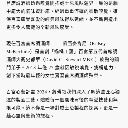
首席調酒師透過嗅覺開拓威士忌風味疆界，靠的是腦
中龐大的氣味資料庫，經過重重淬礪的靈敏嗅覺，確
保百富廣受喜愛的經典風味得以延續，並不斷創造出
更多令人驚艷的全新風味感受。
現任百富首席調酒師 —— 凱西麥肯尼（Kelsey
McKechnie）是首創「過桶工藝」百富第五代首席調
酒師大衛史都華（David C. Stewart MBE ）欽點的關
門弟子。2018 年僅 27 歲就因敏銳嗅覺、挑桶能力，
創下當時最年輕的女性實習首席調酒師殊榮。
百富心藝計畫 2024，將帶領我們深入了解這些匠心獨
運的製酒工藝，體驗每一個風味背後的精湛技藝和無
限可能。這不僅是一場對威士忌製程的探索，更是一
趟心靈與藝術的旅程。