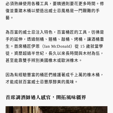
必須熟練使用各種工具，要精通則要花更多時間。修
復並重建木桶以塑造出威士忌風格是一門艱難的手
藝。
為百富的威士忌注入特色，百富桶匠的工具，彷彿是
手的延伸，透過刨桶、箍桶、敲桶、烤桶，讓酒桶重
生。首席桶匠伊恩（Ian McDonald）從 15 歲就當學
徒，資歷超過半世紀，長久以來長時間與木材為伍，
甚至能靠雙手辨別美國橡木或歐洲橡木。
因為有經驗豐富的桶匠們維護著成千上萬的橡木桶，
才能成就百富威士忌豐厚醇美的風味。
首席調酒師過人感官，開拓風味疆界