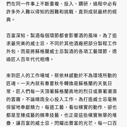
們在同一件事上不斷重複、投入、鑽研，過程中必有
許多外人難以得知的困難和挑戰，直到成就最終的經
典。
百富深知，製酒每個環節都會影響酒的風味，為了追
求最完美的威士忌，不同於其他酒廠把部分製程工作
外包，而是將蘇格蘭威士忌製酒的各項工藝環節，透
過匠人百年代代相傳。
來到匠人的工作場域，蔡依林感動於不為環境所動的
匠魂。一天內就有春夏秋冬轉換是蘇格蘭的天氣日
常，匠人們每一天頂著蘇格蘭高地的烈日或裹著潮濕
的雲霧，不論晴雨全心投入工作，為打造威士忌毫無
保留地奉獻精力，每道工藝，看似樸實的動作，卻也
都是至臻成藝的精準技藝，也正是這些樸實無華的堆
疊，讓百富的威士忌，閃耀出豐富的光芒，每一口百