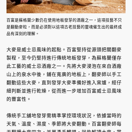
百富是蘇格蘭少數仍在使用地板發芽的酒廠之一，這項技藝不只
是翻動麥粒，而是必須對以這項古老技藝的靈魂催生出的最終成
品有深刻的理解。
大麥是威士忌風味的起點。百富堅持從源頭把關翻麥
製程，至今仍堅持進行傳統地板發芽，為蘇格蘭僅存
此工藝的威士忌酒廠之一。先將大麥浸泡在來自酒廠
山上的泉水中後，鋪在寬廣的地板上，翻麥師以手工
翻動這些大麥，直到發芽大麥準備好進入窯爐，經仔
細判斷並進行乾燥，從而進一步增加百富威士忌風味
的豐富性。
傳統手工舖地發芽需精準掌控環境狀況，依據當時的
天氣、溫度、濕度、季節將大麥翻動。百富翻麥師每