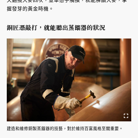
天翻攪大麥四次，並單憑手觸摸，就能解讀大麥，掌
握發芽的黃金時機。
銅匠憑敲打，就能聽出蒸餾器的狀況
建造和維修銅製蒸餾器的技藝，對於維持百富風格至關重要。