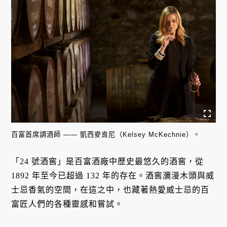
百富首席調酒師 —— 凱西麥肯尼（Kelsey McKechnie）。
「24 號酒窖」是百富酒廠中歷史最悠久的酒窖，從
1892 年至今已超過 132 年的存在。酒窖瀰漫木頭與威
士忌香氣的空間，在這之中，也藏著熱愛威士忌的百
富匠人們的各種靈感和嘗試。