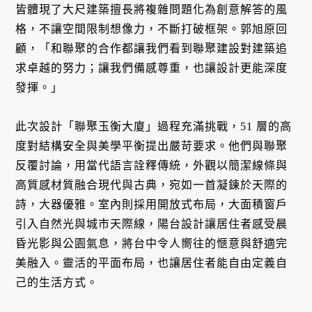
皆體現了大尺建築擅長將複雜問題化為創意解答的風
格，不讓空間限制想像力，不斷打破框架。郭旭原回
顧，「和聯聚的合作都讓我們看到聯聚建設對建築追
求卓越的努力；讓我們備感尊重，也讓設計更能深度
發揮。」
此次設計「聯聚玉衡大廈」過程充滿挑戰，51 層的高
度對結構安全與美學平衡提出嚴苛要求。他們與聯聚
反覆討論，用當代語言詮釋傳統，外觀以簡潔線條與
高質感材質融合現代與古典，宛如一首凝鍊於天際的
詩，大器優雅。室內則採用開放式布局，大面積窗戶
引入自然光與城市天際線，陽台設計讓居住者感受晨
昏光影與公園氣息，將台中令人嚮往的愜意與舒適完
美融入。靈活的平面布局，也讓居住者能自由定義自
己的生活方式。