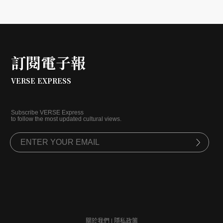
訂閱電子報
VERSE EXPRESS
Subscribe VERSE Express
to follow the most updated cultural views.
關於我們
|
隱私政策