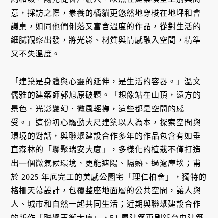
意，採訪之際，豢養的橘貓更悠然地穿梭在地坪和會
議桌，如同他們俐落又富含溫度的作品，從對生活的
細膩觀察出發，將光影、材質與情感融入空間，精準
又不失溫度。
「建築是身體與心靈的延伸，是生活的容器。」溫文
儒雅的建築師郭旭原破題。「想像站在山頂，遠方的
景色、光影變幻、微風輕撫，這些都是空間的感
受。」這份初心驅動大尺建築以人為本，探索空間與
環境的對話，與聯聚建設合作多年的作品包含有如垂
直森林的「聯聚瑞安大廈」，多樣化的植栽不僅打造
出一個微氣候環境，更能遮陽、隔熱、過濾塵埃；甫
於 2025 年底完工的美感公園宅「理仁柏舍」，獨特的
格柵天幕設計，包覆整座地面層的公共空間，讓人與
人、城市和自然一起共同生活；近期與聯聚建設合作
的新作「聯聚玉衡大廈」，51 層建築更刷新台中建築