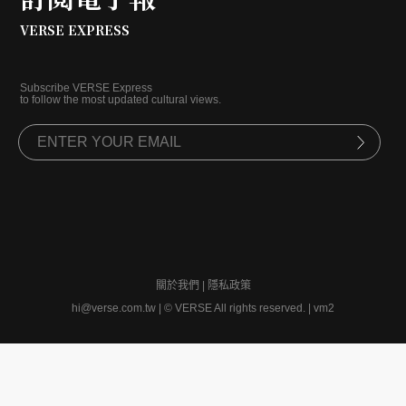
VERSE EXPRESS
Subscribe VERSE Express
to follow the most updated cultural views.
關於我們
|
隱私政策
hi@verse.com.tw
|
© VERSE All rights reserved. | vm2