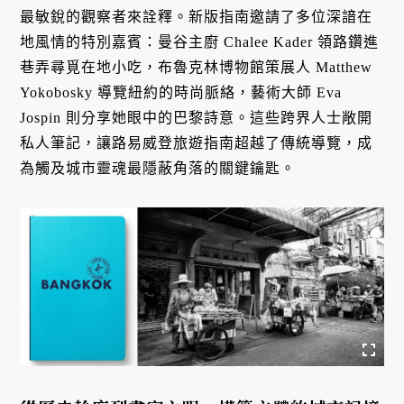
最敏銳的觀察者來詮釋。新版指南邀請了多位深諳在
地風情的特別嘉賓：曼谷主廚 Chalee Kader 領路鑽進
巷弄尋覓在地小吃，布魯克林博物館策展人 Matthew
Yokobosky 導覽紐約的時尚脈絡，藝術大師 Eva
Jospin 則分享她眼中的巴黎詩意。這些跨界人士敞開
私人筆記，讓路易威登旅遊指南超越了傳統導覽，成
為觸及城市靈魂最隱蔽角落的關鍵鑰匙。