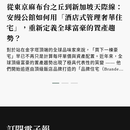
從東京麻布台之丘到新加坡天際線：
安縵公館如何用「酒店式管理奢華住
宅」，重新定義全球富豪的置產趨
勢？
對於站在金字塔頂端的全球品味家來說，「買下一棟豪
宅」早已不再只是計算每坪單價與資產配置。近年來，全
球頂級富豪的置產趨勢出現了極具代表性的質變 —— 他
們開始追逐由頂級飯店品牌打造的「品牌住宅（Branded
Residences）」。其中，主打寧靜棲居與尊榮服務的安縵
（Aman）推出的「安縵公館（Aman Residences）」，
便以真正的飯店式管理服務與無可複製的居住體驗，在東
京與新加坡雙雙刷新了當代奢華住宅的最高標準。
訂閱電子報