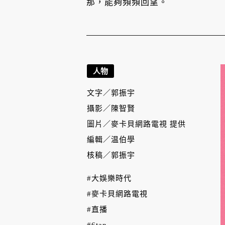
那，能夠頻頻回望。
人物
文字／
郭振宇
攝影／
陳智賢
圖片／
麥卡貝網路電視 提供
編輯／
温伯學
核稿／
郭振宇
#大娛樂時代
#麥卡貝網路電視
#直播
#6tan