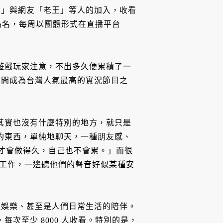
屎」與網友「老王」等人的加入，收看
首為名，每周以團體形式在直播平台
多遊戲玩家注意，不出多久便累積了一
年間成為台灣人氣最高的實況節目之
st，「其實也沒有什麼特別的地方，就只是
）的東西，單純地聊天，一種朋友感、
，才會做得久，自己也不會累。」而很
邊工作，一邊聽他們的聲音好似某種安
種娛樂、甚至是人們日常生活的陪伴。
每次至少 8000 人收看。特別的是，