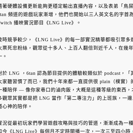
隨著硬體設備更新能夠更穩定輸出直播內容，以及表弟「鳥
6tan 頻道的遊戲玩家漸增，他們也開始以三人英文名的字
Twitch 播映實況節目《LNG Live》。
彼時競爭較少，《LNG Live》的每一部實況精華都吸引眾
大票死忠粉絲，觀眾從十多人、上百人翻倍到近千人，在幾
一。
對於 LNG ，6tan 認為節目提供的體驗較類似於 podca
大家聽習慣了而已，我們十年來都一直提供很 plain（樸實
一種陪伴 — 像你家巷口的滷肉飯，大概是這種等級的東西
多觀眾其實都是把 LNG 當作「第二專注力」的上班族，一
穩心神的陪伴。
實況從最初玩家們學習遊戲攻略與技巧的管道，漸漸成為一
如今《LNG Live》每個月不定時開播一次，一次三至四小時，