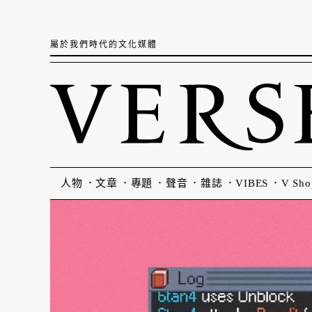
屬於我們時代的文化媒體
人物
文章
專題
聲音
雜誌
VIBES
V Sho