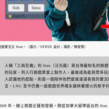
遊戲實況主 6tan。（圖片／VERSE 設計；攝影／陳智賢）
人稱「工商巨魔」的 6tan（汪光磊）是台灣最知名的遊
的玩家，到入行遊戲業當上製作人，最後成為能與眾多玩家
人認識他的起點，則是一個陪伴他們度過漫漫長夜的實況節目「
言，LNG 至今仍像一座遊戲世界裡永遠映著燈火的新手
2008 年，線上遊戲正蓬勃發展。剛從加拿大留學返台的 6t