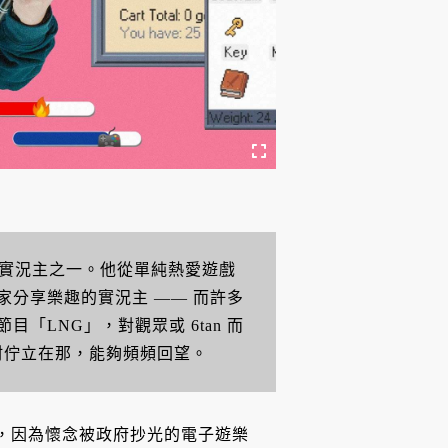
戲實況主之一。他從單純熱愛遊戲
分享樂趣的實況主 —— 而許多
LNG」，對觀眾或 6tan 而
村佇立在那，能夠頻頻回望。
an，因為懷念被政府抄光的電子遊樂