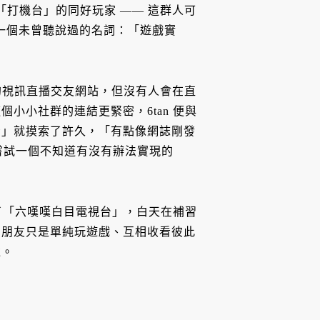
場「打機台」的同好玩家 —— 這群人可
了一個未曾聽說過的名詞：「遊戲實
這樣的視訊直播交友網站，但沒有人會在直
小小社群的連結更緊密，6tan 便與
看」就摸索了許久，「有點像網誌剛發
在嘗試一個不知道有沒有辦法實現的
立了「六嘆嘆白目電視台」，白天在補習
的朋友只是單純玩遊戲、互相收看彼此
遠。