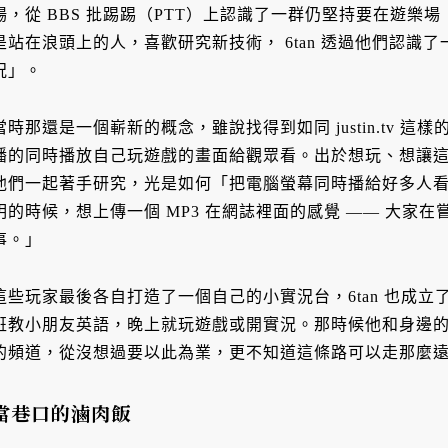
場，從 BBS 批踢踢（PTT）上認識了一群仍堅持要在遊樂
是站在浪頭上的人，喜歡研究新技術， 6tan 透過他們認識
況」。
當時那還是一個嶄新的概念，雖說找得到如同 justin.tv 
播的同時播放自己玩遊戲的畫面給觀眾看。出於想玩、想讓這個
他們一起著手研究，光是如何「把電腦螢幕同時播給好多人
明的時候，想上傳一個 MP3 在網誌裡面的感覺 —— 大家
事。」
這些玩家最後各自打造了一個自己的小實況台，6tan 也成
班教小朋友英語，晚上就玩遊戲或開實況。那時候他和身邊
的頻道，從沒想過要以此為業，更不知道這條路可以走那麼
當巷口的滷肉飯