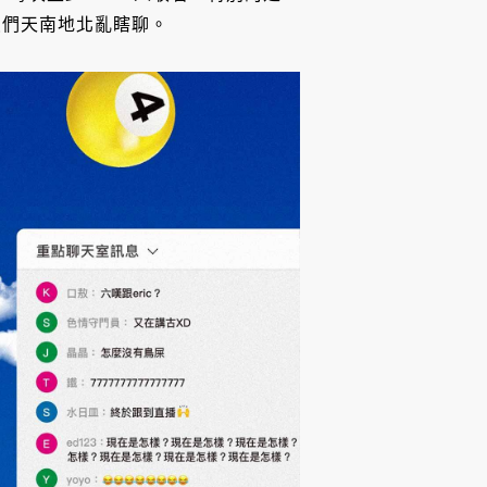
員們天南地北亂瞎聊。