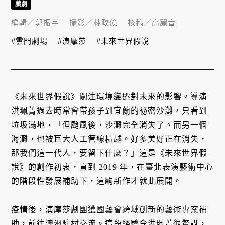
戲劇
編輯／
郭振宇
攝影／
林政億
核稿／
高麗音
#雲門劇場
#演摩莎
#未來世界假說
《未來世界假說》關注環境變遷對未來的影響。導演
洪珮菁過去時常會帶孩子到宜蘭的祕密沙灘，只看到
垃圾滿地，「但颱風後，沙灘完全消失了。而另一個
海灘，也被巨大人工管線橫越。好多美好正在消失，
那我們這一代人，要留下什麼？」這是《未來世界假
說》的創作初衷，直到 2019 年，在臺北表演藝術中心
的階段性發展補助下，這齣新作才就此展開。
疫情後，演摩莎劇團獲國藝會跨域創新的藝術專案補
助，前往澳洲駐村交流。這段經驗令洪珮菁很驚訝，