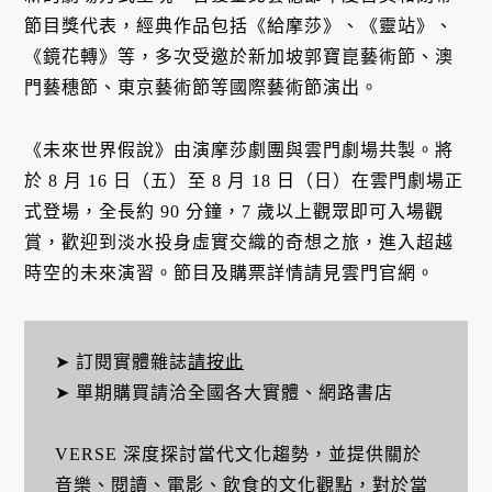
節目獎代表，經典作品包括《給摩莎》、《靈站》、
《鏡花轉》等，多次受邀於新加坡郭寶崑藝術節、澳
門藝穗節、東京藝術節等國際藝術節演出。
《未來世界假說》由演摩莎劇團與雲門劇場共製。將
於 8 月 16 日（五）至 8 月 18 日（日）在雲門劇場正
式登場，全長約 90 分鐘，7 歲以上觀眾即可入場觀
賞，歡迎到淡水投身虛實交織的奇想之旅，進入超越
時空的未來演習。節目及購票詳情請見雲門官網。
➤ 訂閱實體雜誌
請按此
➤ 單期購買請洽全國各大實體、網路書店
VERSE 深度探討當代文化趨勢，並提供關於
音樂、閱讀、電影、飲食的文化觀點，對於當