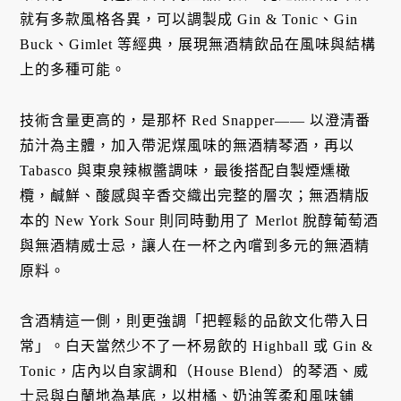
就有多款風格各異，可以調製成 Gin & Tonic、Gin
Buck、Gimlet 等經典，展現無酒精飲品在風味與結構
上的多種可能。
技術含量更高的，是那杯 Red Snapper—— 以澄清番
茄汁為主體，加入帶泥煤風味的無酒精琴酒，再以
Tabasco 與東泉辣椒醬調味，最後搭配自製煙燻橄
欖，鹹鮮、酸感與辛香交織出完整的層次；無酒精版
本的 New York Sour 則同時動用了 Merlot 脫醇葡萄酒
與無酒精威士忌，讓人在一杯之內嚐到多元的無酒精
原料。
含酒精這一側，則更強調「把輕鬆的品飲文化帶入日
常」。白天當然少不了一杯易飲的 Highball 或 Gin &
Tonic，店內以自家調和（House Blend）的琴酒、威
士忌與白蘭地為基底，以柑橘、奶油等柔和風味鋪