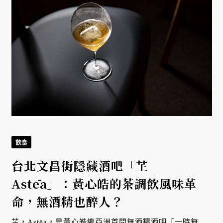
飲食
台北文昌街隱藏酒吧「芏
Astēa」：黃心皓的茶調飲風味革
命，無酒精也醉人？
芏，Astēa，是黃心皓繼亞洲首間無酒精酒吧「一時無