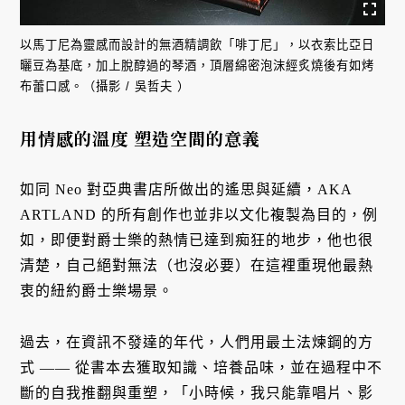
以馬丁尼為靈感而設計的無酒精調飲「啡丁尼」，以衣索比亞日
曬豆為基底，加上脫醇過的琴酒，頂層綿密泡沫經炙燒後有如烤
布蕾口感。（攝影 / 吳哲夫 ）
用情感的溫度 塑造空間的意義
如同 Neo 對亞典書店所做出的遙思與延續，AKA
ARTLAND 的所有創作也並非以文化複製為目的，例
如，即便對爵士樂的熱情已達到痴狂的地步，他也很
清楚，自己絕對無法（也沒必要）在這裡重現他最熱
衷的紐約爵士樂場景。
過去，在資訊不發達的年代，人們用最土法煉鋼的方
式 —— 從書本去獲取知識、培養品味，並在過程中不
斷的自我推翻與重塑，「小時候，我只能靠唱片、影