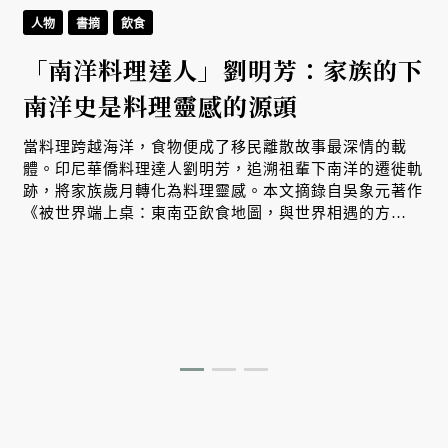
人物
書摘
飲食
「南洋料理達人」劉明芳：家族的下
南洋史是料理靈感的源頭
生
當料理跨越海洋，食物便成了移民離散故事最深情的載
體。印尼華僑料理達人劉明芳，追溯祖輩下南洋的遷徙軌
跡，將家族歲月轉化為料理靈感。本文摘錄自吳象元著作
、
《被世界端上桌：東南亞飲食地圖，與世界相遇的方
式》，帶您從故事出發，探索南洋飲食文化在世界深耕與
交融的原因。