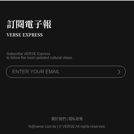
訂閱電子報
VERSE EXPRESS
Subscribe VERSE Express
to follow the most updated cultural views.
關於我們
|
隱私政策
hi@verse.com.tw
|
© VERSE All rights reserved.