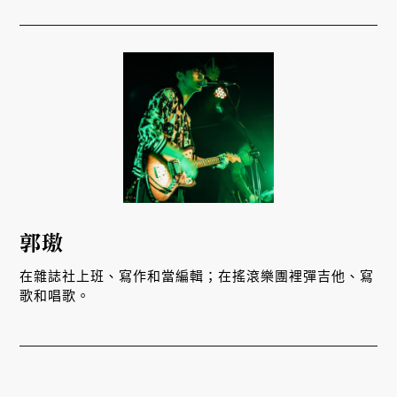
郭璈
在雜誌社上班、寫作和當編輯；在搖滾樂團裡彈吉他、寫
歌和唱歌。