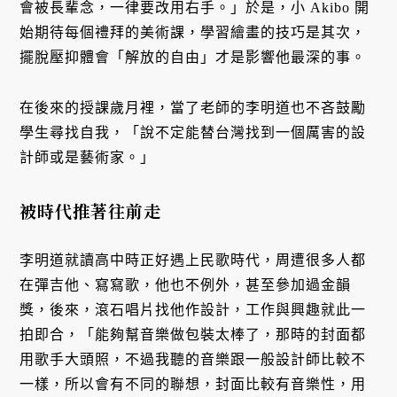
會被長輩念，一律要改用右手。」於是，小 Akibo 開
始期待每個禮拜的美術課，學習繪畫的技巧是其次，
擺脫壓抑體會「解放的自由」才是影響他最深的事。
在後來的授課歲月裡，當了老師的李明道也不吝鼓勵
學生尋找自我，「說不定能替台灣找到一個厲害的設
計師或是藝術家。」
被時代推著往前走
李明道就讀高中時正好遇上民歌時代，周遭很多人都
在彈吉他、寫寫歌，他也不例外，甚至參加過金韻
獎，後來，滾石唱片找他作設計，工作與興趣就此一
拍即合，「能夠幫音樂做包裝太棒了，那時的封面都
用歌手大頭照，不過我聽的音樂跟一般設計師比較不
一樣，所以會有不同的聯想，封面比較有音樂性，用