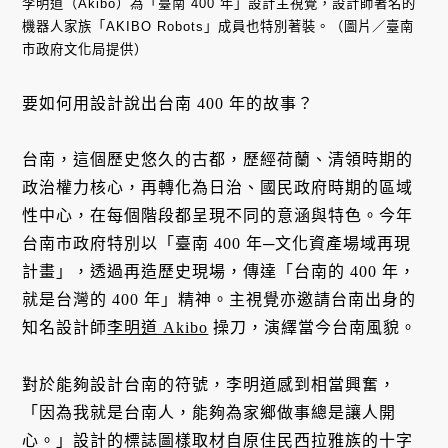
李明道（Akibo）為「臺南 400 年」設計主視覺，設計師著名的
機器人家族「AKIBO Robots」成員也特別著裝。（圖片／臺南
市政府文化局提供）
要如何用設計說出台南 400 年的故事？
台南，這個歷史悠久的古都，歷經荷蘭、清領時期的
政治權力核心，再轉化為日治、國民政府時期的區域
性中心，在每個階段都呈現不同的意涵與特色。今年
台南市政府特別以「臺南 400 年─文化資產場域再現
計畫」，透過再造歷史現場，傳達「台南的 400 年，
就是台灣的 400 年」精神。主視覺亦邀請台南出身的
知名設計師
李明道 Akibo
操刀，演繹當今台南風貌。
對於能夠設計台南的符號，李明道感到相當興奮，
「因為我就是台南人，能夠為家鄉做事總是讓人開
心。」設計的標誌圖樣取材自原住民西拉雅族的十字