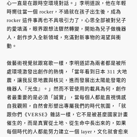
心一直是在跟時空環境對話。」李明道說，他在年輕
時嚮往當一個 rocker，不過就在孩子出生後，成為
rocker 這件事再也不具吸引力了，心思全部被對兒子
的愛填滿，眼界跟想法驟然轉變，開始為兒子做機器
人，創作步入全新領域，充滿對新事物的渴望與衝
動。
做藝術視覺就跟寫歌一樣，李明道認為兩者都是被所
處環境激發出創作的熱情，「當年看到日本 311 大地
震，讓我反思地震與核災，進而發展出太陽能發電的
機器人『光虫』。」然而不管使用的載具為何，創作
者最重要的是必須「誠實」，當每個人都能直視情感
自我觀照，自然會形塑出專屬我們的時代氛圍，「就
跟你們《VERSE》雜誌一樣，它不是被甚麼國家計畫
催生的，而是真實從土地、從生命中長出來的，如果
每個時代的人都能努力建立一個 layer，文化就會愈來