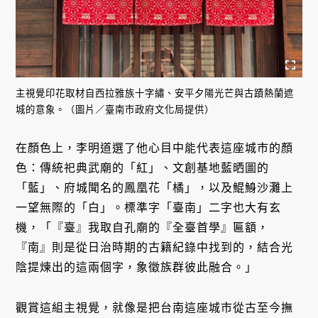
主視覺印花取材自西拉雅族十字繡、安平夕陽光芒與古蹟熱蘭遮
城的意象。（圖片／臺南市政府文化局提供）
在顏色上，李明道選了他心目中能代表這座城市的顏
色：傳統祀典武廟的「紅」、文創基地藍晒圖的
「藍」、府城聞名的鳳凰花「橘」，以及鯤鯓沙灘上
一望無際的「白」。標準字「臺南」二字也大有玄
機，「『臺』我取自孔廟的『全臺首學』匾額，
『南』則是從日治時期的古籍紀錄中找到的，結合光
陰提煉出的這兩個字，象徵族群彼此融合。」
觀賞這組主視覺，就像是把台南這座城市從古至今撫