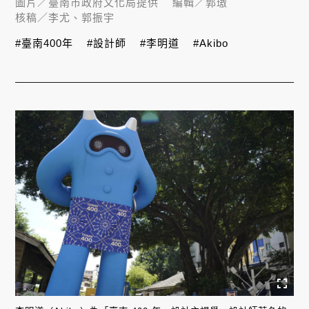
圖片／
臺南市政府文化局提供
編輯／
郭璈
核稿／
李尤、郭振宇
#臺南400年
#設計師
#李明道
#Akibo