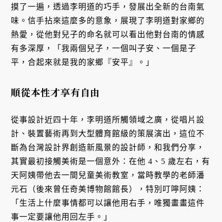
摸了一遍，透過李明道的巧手，發展出全新的台南氣
味。信手拈來這麼多的意象，展現了李明道對家鄉的
熱愛，從他對兒子的命名就可以看出他對台南的情感
有多深厚，「我兩個兒子，一個叫子安、一個是子
平，合起來就是我的家鄉『安平』。」
順從本性才享有自由
從事設計近四十年，李明道所觸領域之廣，從唱片設
計、裝置藝術再到大型體育館級的策展演出，這位不
斷為台灣設計界創造新風景的設計師，和我們分享，
其實最初接觸美術是一個意外：在他 4、5 歲左右，有
天阿姨帶他去一間兒童美術教室，當時教學的老師潘
元石（後來曾任奇美博物館館長），特別叮嚀阿姨：
「生活上什麼事情都可以讓他用右手，唯獨畫畫這件
事一定要讓他用回左手。」