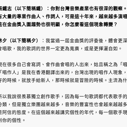
張鐵志（以下簡稱鐵）
：你對台灣音樂產業也有很深的觀察
有大量的專業作曲人、作詞人，可是這十年來，越來越多演
這在金曲獎入圍趨勢也很明顯，你怎麼看這個現象轉變？
林夕（以下簡稱夕）
：我當過一屆金曲獎的評委後，體會更
會唱歌，我的歌詞的世界一定更為寬廣，或是更揮灑自如。
現在很多自己會寫詞、會作曲會唱的人出來，姑且稱之為「唱作人（sin
「唱作人」是我在香港翻譯出來的，台灣出現的唱作人現象
好的時候，就放手給新人，那時候就是冒險的時候。主流為
所以我說很羨慕獨立創作歌手，因為每一句歌詞都代表歌手
分類，但是獨立樂團越來越多，音樂的豐富性也會越來越越
是阿信的態度。在這個越來越講究個性的年代，每一個歌手
到你的個性。