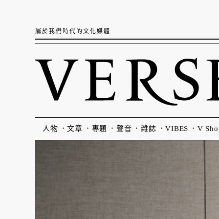
屬於我們時代的文化媒體
人物
文章
專題
聲音
雜誌
VIBES
V Sho