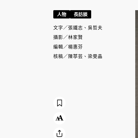
人物
長訪談
文字／
張鐵志、吳哲夫
攝影／
林家賢
編輯／
楊惠芬
核稿／
陳葶芸、梁雯晶