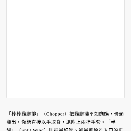
「棒棒雞腿排」（Chopper）把雞腿攤平如蝴蝶，骨頭
翻出，你能直接以手取食，還附上兩指手套。「半
翅」（Split Wing）則把最好吃、卻最難優雅入口的雞