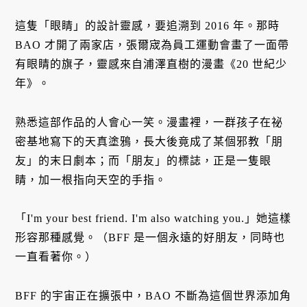
這隻「眼睛」的設計靈感，要追溯到 2016 年。那時
BAO 才開了兩家店，張爾宬為員工運動會畫了一面帶
有眼睛的旗子，靈感來自浦澤直樹的漫畫《20 世紀少
年》。
熟悉這部作品的人會心一笑。漫畫裡，一群孩子在祕
密基地寫下的天真塗鴉，長大後竟成了某個邪教「朋
友」的末日劇本；而「朋友」的標誌，正是一隻眼
睛，加一根指向天空的手指。
「I'm your best friend. I'm also watching you.」她這樣
形容那種感覺。（BFF 是一個永遠的好朋友，同時也
一直看著你。）
BFF 的宇宙正在擴張中，BAO 不斷為這個世界添加角