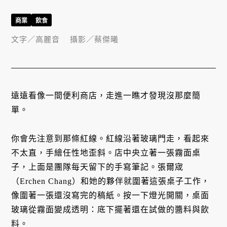
商業
飲食
文字／
高麗音
攝影／
蔡傑曦
遠遠看像一間便利商店，走進一瞧才發現沒那麼簡
單。
你會先注意到那條紅線。紅線沿著玻璃門走，看起來
不太直，手繪任性地歪斜。店中央立著一張霧面桌
子，上面是團隊每天留下的手寫筆記。張爾宬
（Erchen Chang）和她的夥伴就圍著這張桌子工作，
像圍著一張還沒寫完的稿紙。按一下燈光開關，桌面
玻璃從霧面變成透明：底下擺著還在試做的醬料與飲
料。