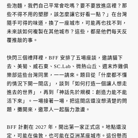
些泡麵，我們自己平常會吃嗎？要不要放進店裡？那
些不得不用的塑膠，該怎麼讓它好看一點？」在台灣
隨手可得的味道，換了一座城市，可能再也找不到，
未來該如何複製在其他城市？這些，都是他們每天反
覆推敲的事。
快閃三個禮拜裡，BFF 安排了五場座談，邀請貓下
去、美菊、威石東、SC.Lab、微熱山丘、週末炸雞俱
樂部這些台灣同業，一一請來。題目從「什麼都不懂
的情況下開一間店」，談到「如何打造一個讓人想走
進去的世界」，再到「神話先於規模：創造力能不能
活下來」。一場接著一場，把這間店還沒想清楚的問
題，攤開來，邀眾人一起腦力激盪。
BFF 計劃在 2027 年，開出第一家正式店。地點還沒
定，可能在倫敦，也可能在亞洲某座城市。這份懸而