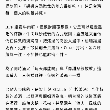
翅剖開。「邊邊有點微焦的地方最好吃。」這是台灣
每一個人的味蕾共感。
BFF 還賣牛肉麵，但絕對顛覆想像。它是可以邊走邊
吃的杯麵，牛肉以沙威瑪的方式現削；靈感還來自他
們在倫敦的燒烤店，把烤過的肉投入湯中，油脂讓湯
更香、更厚。飲料則全走氮氣，以 tap 打出，金萱經
氮氣一注，不加糖也能綿密回甘。
為了同時滿足「每天都能喝」與「像甜點般放縱」這
兩種人，三個禮拜裡，每週的茶都不一樣。
最耐人尋味的，是架上與 SC.Lab（仃杉茶酒）合作特
製的茶酒：以琴酒與蘭姆酒為底，把台灣的味道蒸餾
進酒裡：麻辣火鍋、花椒，甚至還有「滷肉」風味的