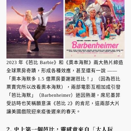
2023 年《芭比 Barbie》和《奧本海默》兩大熱片締造
全球票房奇蹟，形成各種效應，甚至還有一說 ——
「奧本海默多 1.5 億票房要謝謝芭比！」（因為芭比
票賣完所以改看奧本海默），兩部電影互相加成引發
「芭比海默」（Barbenheimer）迷因熱潮，席尼墨菲
受訪時也笑稱願意演《芭比 2》的肯尼，這兩部大片
讓美國戲院迎來疫後遲來的春天。
2. 史上第一個芭比，靈感竟來自「大人玩