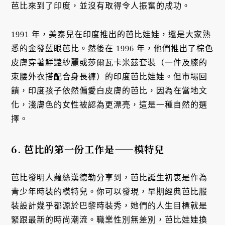
芭比來到了印度，並沒有取得令人振奮的成功。
1991 年，美泰兒在印度推出的芭比娃娃，還是大家熟
悉的金發藍眼芭比。然後在 1996 年，他們推出了棕色
皮膚穿著鮮豔紗麗或莎爾瓦卡米茲套裝（一件及膝的
束腰外衣搭配合身長褲）的印度芭比娃娃。但市場回
饋，印度孩子依然偏愛白皮膚的芭比，因為在當地文
化，淺膚色的女性被認為更漂亮，這是一種自然的選
擇。
6. 芭比的第一份工作是——模特兒
芭比發明人蘿絲漢德勒分享到，芭比誕生初衷是作為
青少年時裝的模特兒。你可以發現，早期經典芭比服
裝設計幾乎都源於巴黎時裝秀，她們的人生目標就是
緊跟最新的時尚潮流。職業性別無差別，芭比娃娃換