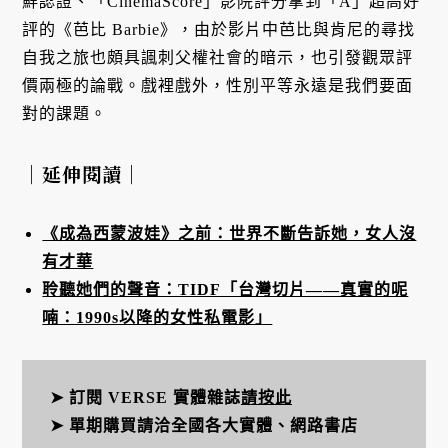
鮮認證、「CinemaScore」影院評分拿到「A」超高好
評的《芭比 Barbie》，由於影片中芭比與肯尼的尋找
自我之旅也頗具諷刺父權社會的暗示，也引發觀眾評
價兩極的論戰。戲裡戲外，性別平等永遠是我們要面
對的課題。
｜延伸閱讀｜
《成為西蒙波娃》之前：世界不斷告訴她，女人沒
有才華
聆聽她們的聲音：TIDF「台灣切片——真實的呢
喃：1990s以降的女性私電影」
➤ 訂閱 VERSE 實體雜誌
請按此
➤ 單期購買請洽全國各大實體、網路書店