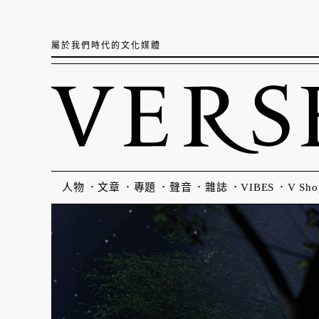
屬於我們時代的文化媒體
人物
文章
專題
聲音
雜誌
VIBES
V Sho