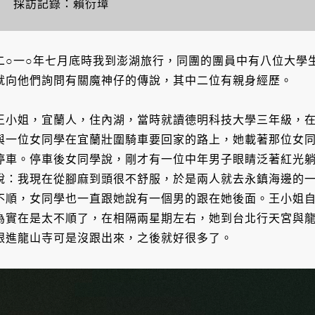
採訪記錄：賴衍璋
二○一○年七月底時我到澎湖旅行，同團的團員中有八位大學
就向他們詢問有關魔神仔的傳說，其中二位有親身經歷。
王小姐，宜蘭人，住內湖，當時就讀德明科技大學三年級，在
與一位女同學在宜蘭壯圍騎車要回家的路上，她載著那位女
停車。停車後女同學說，剛才有一位中年男子眼睛泛著紅光
說：我現在從腳麻到頭很不舒服，於是兩人就去永鎮海邊的
不順，女同學也一直跟她說有一個男的跟在她後面。王小姐
為實在是太不順了，在相隔兩星期左右，她到台北行天宮與
跟進龍山寺可是沒跟出來，之後就好很多了。