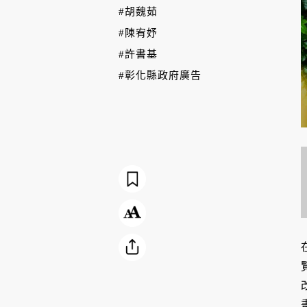
#胡魏茹
#陳宥妤
#許書基
#彰化縣政府廣告