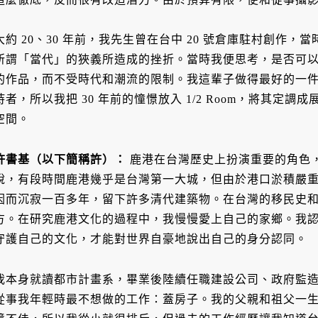
大約 20、30 年前，我先生曾在台中 20 號倉庫駐村創作
所謂「當代」的狹義所造成的挫折。當時我便思考，是否可
的作品，而不受時代和潮流的限制。我這輩子做得最好的一
持者，所以我把 30 年前的憧憬放入 1/2 Room，將其定
空間。
許書基（以下簡稱許）：
鹿港在台灣歷史上扮演重要的角色
說，有段時間鹿港幾乎是台灣第一大城，但由於港口淤積嚴
因而沉寂一百多年，留下許多清代建築物。在台灣的移民史
方。在研究鹿港文化的過程中，我慢慢愛上自己的家鄉。我
守護自己的文化，才能對世界自豪地說出自己的身分認同。
我本身就讀都市計畫系，畢業後陸續任職建設公司、政府監
從事我年輕時最不想做的工作：蓋房子。我的父親和祖父一