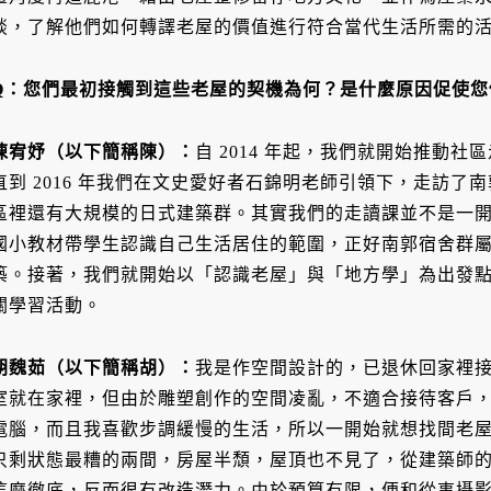
談，了解他們如何轉譯老屋的價值進行符合當代生活所需的
Q：您們最初接觸到這些老屋的契機為何？是什麼原因促使您
陳宥妤（以下簡稱陳）：
自 2014 年起，我們就開始推動
直到 2016 年我們在文史愛好者石錦明老師引領下，走訪
區裡還有大規模的日式建築群。其實我們的走讀課並不是一
國小教材帶學生認識自己生活居住的範圍，正好南郭宿舍群
築。接著，我們就開始以「認識老屋」與「地方學」為出發
關學習活動。
胡魏茹（以下簡稱胡）：
我是作空間設計的，已退休回家裡
室就在家裡，但由於雕塑創作的空間凌亂，不適合接待客戶
電腦，而且我喜歡步調緩慢的生活，所以一開始就想找間老
只剩狀態最糟的兩間，房屋半頹，屋頂也不見了，從建築師
這麼徹底，反而很有改造潛力。由於預算有限，便和從事攝