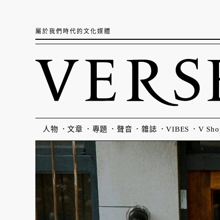
屬於我們時代的文化媒體
人物
文章
專題
聲音
雜誌
VIBES
V Sho