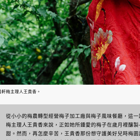
晨軒梅主理人王貴香。
從小小的梅農轉型經營梅子加工廠與梅子風味餐廳，這一
梅主理人王貴香來說，正如她所鍾愛的梅子在歲月裡釀製
甜。然而，再怎麼辛苦，王貴香那份想守護美好兒時梅園