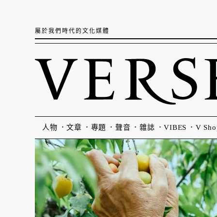
屬於我們時代的文化媒體
人物
文章
專題
聲音
雜誌
VIBES
V Sho