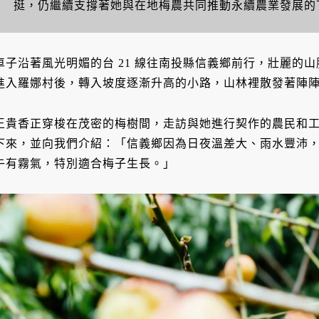
挺，仍繼續支撐著她與在地梅農共同推動永續農業發展的
車子沿著風光明媚的台 21 線往南投縣信義鄉前行，壯麗的
進入羅娜村後，轉入坡度逐漸升高的小路，山林裡散發著陣
王貴香正穿梭在茂密的梅樹間，走訪與她進行契作的農民和
下來，並向我們介紹：「信義鄉因為日夜溫差大、雨水豐沛
午有霧氣，特別適合梅子生長。」