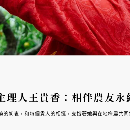
主理人王貴香：相伴農友永
憶的初衷，和每個貴人的相挺，支撐著她與在地梅農共同