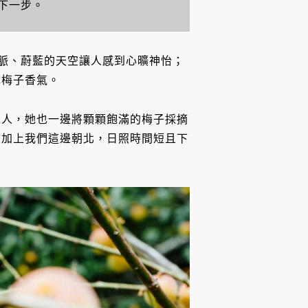
下一步。
山脈、蔚藍的天空讓人感到心曠神怡；
陣梅子香氣。
工人，她也一邊將顆顆飽滿的梅子採摘
，加上我們這邊朝北，日照時間短且下