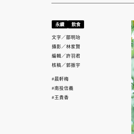
永續
飲食
文字／
鄒明珆
攝影／
林家賢
編輯／
許羽君
核稿／
郭振宇
#晨軒梅
#南投信義
#王貴香