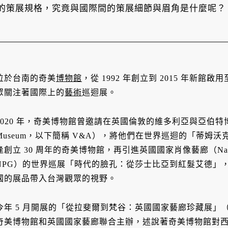
的策展規格，究竟與國際間的策展細節與眉角是什麼呢？
位於台南的奇美
博物館
，從 1992 年創立到 2015 年新
眾關注著國際上的
藝術
巡迴展。
2020 年，奇美博物館曾邀請在英國倫敦的維多利亞與亞伯特博物館（Vic
Museum，以下簡稱 V&A），將他們在世界巡迴的「蒂姆
逢創立 30 周年的奇美博物館，再引進英國國家肖像藝廊（National 
NPG）的世界巡展「時代的臉孔：從莎士比亞到紅髮艾德」
國的展品帶入台灣觀眾的視野。
今年 5 月開展的「從拉斐爾到梵谷：英國國家藝廊珍藏展」
奇美博物館和英國國家藝廊聯合主辦，述說著奇美博物館對