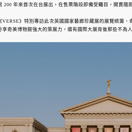
館 200 年來首次在台展出，在售票階段即備受矚目，開賣隨
《VERSE》特別專訪此次英國國家藝廊珍藏展的展覽統籌
分享奇美博物館強大的策展力，還有國際大展背後那些不為