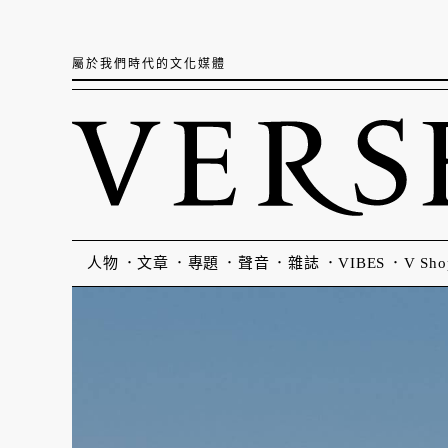
屬於我們時代的文化媒體
人物
文章
專題
聲音
雜誌
VIBES
V Sho