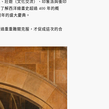
克、壯遊（文化交流）、印象派與後印
解西洋繪畫史超過 400 年的概
周年的盛大慶典。
經過重重難關克服，才促成這次的合