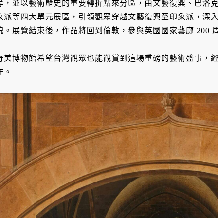
等，並以藝術歷史的重要轉折點來分區，由文藝復興、巴洛
象派等四大單元展區，引領觀眾穿越文藝復興至印象派，深入了
貌。展覽結束後，作品將回到倫敦，參與英國國家藝廊 200 
奇美博物館希望台灣觀眾也能觀賞到這場重磅的藝術盛事，
作。