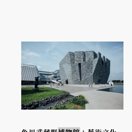
感源自統一新羅時代的國寶聖德大王神鐘，將
鑄造於西元 771 年的蓮花紋、祥雲與飛天圖
騰，轉化為包款、服...