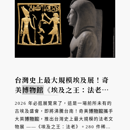
法式美學。...
台灣史上最大規模埃及展！奇
美
博物館
《埃及之王：法老》
｜大英
博物館
280件文物、56
2026 年必逛展覽來了，這是一場前所未有的
位法老文物、50件黃金珠寶、
古埃及盛會，即將沸騰台南！奇美
博物館
攜手
28噸巨型石雕一次來台
大英
博物館
，推出台灣史上最大規模的法老文
物展 ——《埃及之王：法老》。280 件稀世