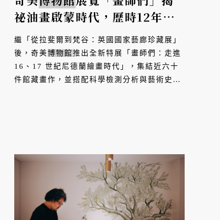
奇美
博物館
展覽「畫師們」揭
祕油畫啟蒙時代，歷時12年研
究一次看懂尼德蘭繪畫
繼「從拉斐爾到梵谷：英國國家藝廊珍藏展」
後，奇美
博物館
推出全新特展「畫師們：走進
16、17 世紀尼德蘭繪畫時代」，集結近六十
件館藏畫作，並搭配科學檢測分析與藝術史研
究，建構出一個不只看畫也看時代風景的獨特
展覽。本篇精選四大亮點，搶先揭密本展的必
看之處！