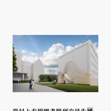
珍藏、28 噸巨型石雕、56 位傳奇帝王，將帶
您穿越三千年時光，揭開法老統御千年的不朽
傳奇。