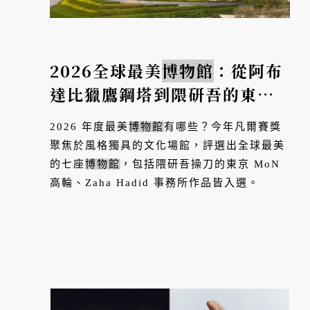
2026全球最美
博物館
：從阿布
達比獵鷹鋼塔到隈研吾的東京
螺旋森林，7座重新定義文化空
2026 年度最美
博物館
有哪些？今年凡爾賽獎
間的建築
聚焦於風格獨具的文化場館，評選出全球最美
的七座
博物館
，包括隈研吾操刀的東京 MoN
高輪、Zaha Hadid 事務所作品皆入選。