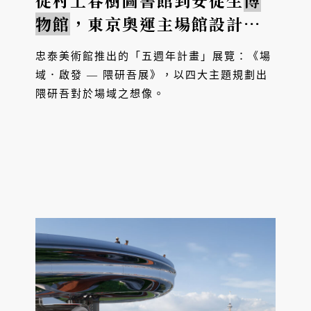
從村上春樹圖書館到安徒生
博
物館
，東京奧運主場館設計大
師隈研吾的建築漫遊
忠泰美術館推出的「五週年計畫」展覽：《場
域．啟發 — 隈研吾展》，以四大主題規劃出
隈研吾對於場域之想像。