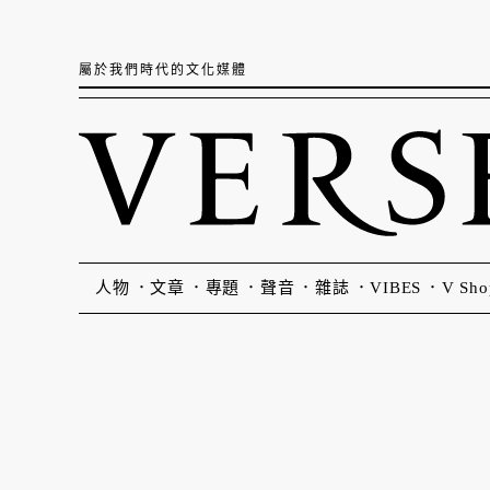
屬於我們時代的文化媒體
人物
文章
專題
聲音
雜誌
VIBES
V Sho