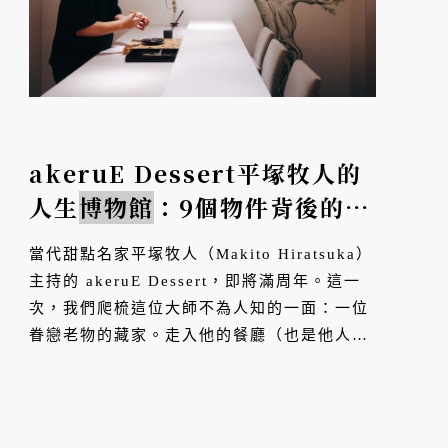
akeruE Dessert平塚牧人的
人生
博物館
：9個物件背後的職
人故事
當代甜點名家平塚牧人（Makito Hiratsuka）
主持的 akeruE Dessert，即將滿周年。這一
次，我們爬梳這位大師不為人知的一面：一位
眷戀老物的藏家。走入他的餐廳（也是他人生
的
博物館
），按圖索驥那些物件與其遊歷世界
的連結，發現這位甜點鬼才的眾多靈感，正是
奠基於他念舊...