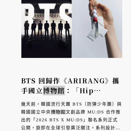
BTS 回歸作《ARIRANG》攜
手國立
博物館
：「Hip
Tradition」如何讓千年文物
幾天前，韓國流行天團 BTS（防彈少年團）與
變身全球潮物
韓國國立中央
博物館
文創品牌 MU:DS 合作推
出的「2026 BTS X MU:DS」聯名系列正式
公開，旋即在全球引發廣泛關注。系列設計靈