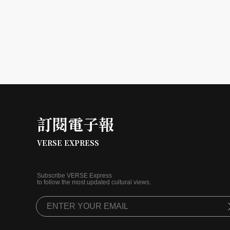
訂閱電子報
VERSE EXPRESS
Subscribe VERSE Express
to follow the most updated cultural views.