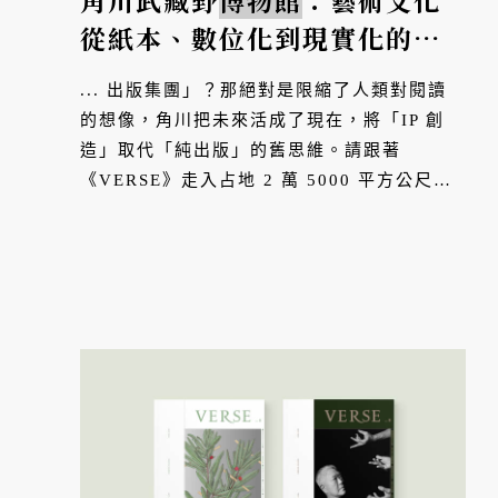
角川武藏野
博物館
：藝術文化
從紙本、數位化到現實化的出
版革命
... 出版集團」？那絕對是限縮了人類對閱讀
的想像，角川把未來活成了現在，將「IP 創
造」取代「純出版」的舊思維。請跟著
《VERSE》走入占地 2 萬 5000 平方公尺的
所澤櫻花城，看角川如何從印刷、製作、裝
訂、物流倉庫整合成「出版一條龍」，更蓋出
一座結合角川武藏野
博物館
、展演館、美食餐
廳、書店和神社的造鎮故事。...