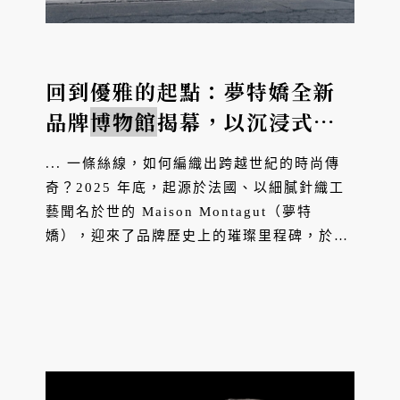
回到優雅的起點：夢特嬌全新
品牌
博物館
揭幕，以沉浸式體
驗轉譯法式生活美學
... 一條絲線，如何編織出跨越世紀的時尚傳
奇？2025 年底，起源於法國、以細膩針織工
藝聞名於世的 Maison Montagut（夢特
嬌），迎來了品牌歷史上的璀璨里程碑，於其
發源地法國 Saint-Sauveur-de-Montagut 盛
大揭幕全新品牌
博物館
。這座
博物館
落腳於品
牌歷史的起頭，不僅僅是一棟展示物件的建
築，更是一場關於家族傳承、地域文化與服飾
工藝演進的當代策展，透過沉浸式的空間，邀
請觀者一同順著時光的絲線，溯源這場柔軟的