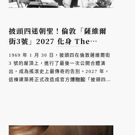
披頭四迷朝聖！倫敦「薩維爾
街3號」2027 化身 The
Beatles 官方
博物館
，重返傳
1969 年 1 月 30 日，披頭四在倫敦薩維爾街
奇屋頂絕響演唱會
3 號的屋頂上，進行了最後一次公開合體演
出，成為搖滾史上最傳奇的告別。2027 年，
這棟建築將正式改造成官方
博物館
「披頭四在
薩維爾街 3 號」。樂迷不僅能走進《Let It
Be》的錄音地下室，還能登上那座屋頂，假裝
自己是正在演出的披頭四...