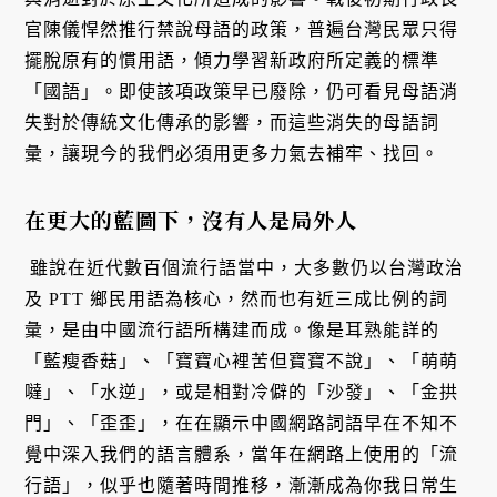
官陳儀悍然推行禁說母語的政策，普遍台灣民眾只得
擺脫原有的慣用語，傾力學習新政府所定義的標準
「國語」。即使該項政策早已廢除，仍可看見母語消
失對於傳統文化傳承的影響，而這些消失的母語詞
彙，讓現今的我們必須用更多力氣去補牢、找回。
在更大的藍圖下，沒有人是局外人
雖說在近代數百個流行語當中，大多數仍以台灣政治
及 PTT 鄉民用語為核心，然而也有近三成比例的詞
彙，是由中國流行語所構建而成。像是耳熟能詳的
「藍瘦香菇」、「寶寶心裡苦但寶寶不說」、「萌萌
噠」、「水逆」，或是相對冷僻的「沙發」、「金拱
門」、「歪歪」，在在顯示中國網路詞語早在不知不
覺中深入我們的語言體系，當年在網路上使用的「流
行語」，似乎也隨著時間推移，漸漸成為你我日常生