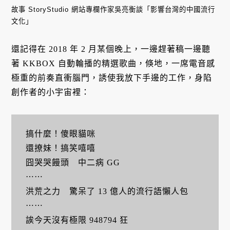
故事 StoryStudio 網站專欄作家吳亮衡談「影響台灣的中國流行
文化」
還記得在 2018 年 2 月某個晚上，一邊趕著稿一邊聽
著 KKBOX 自動輪播的精選歌曲，倏地，一席電音感
極重的前奏直衝腦門，誘使我放下手邊的工作，身陷
創作者的小宇宙裡：
搞什麼！傻眼貓咪
還撩妹！搞笑嘻嘻
囧哭哭饅頭 中二病 GG
⋯⋯
洪荒之力 驚呆了 13 億人的流行語懶人包
⋯⋯
誒今天沒有極限 948794 狂