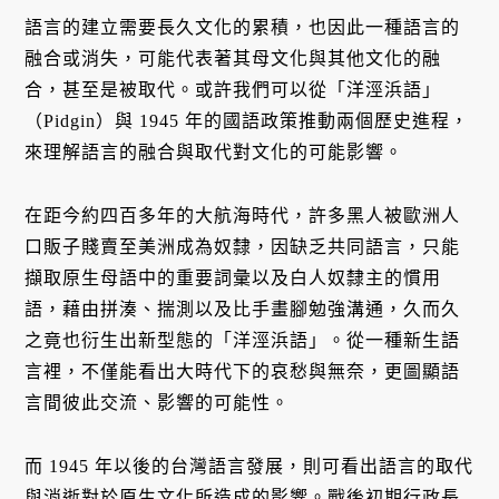
語言的建立需要長久文化的累積，也因此一種語言的
融合或消失，可能代表著其母文化與其他文化的融
合，甚至是被取代。或許我們可以從「洋涇浜語」
（Pidgin）與 1945 年的國語政策推動兩個歷史進程，
來理解語言的融合與取代對文化的可能影響。
在距今約四百多年的大航海時代，許多黑人被歐洲人
口販子賤賣至美洲成為奴隸，因缺乏共同語言，只能
擷取原生母語中的重要詞彙以及白人奴隸主的慣用
語，藉由拼湊、揣測以及比手畫腳勉強溝通，久而久
之竟也衍生出新型態的「洋涇浜語」。從一種新生語
言裡，不僅能看出大時代下的哀愁與無奈，更圖顯語
言間彼此交流、影響的可能性。
而 1945 年以後的台灣語言發展，則可看出語言的取代
與消逝對於原生文化所造成的影響。戰後初期行政長