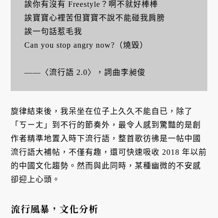
誒你有沒有 Freestyle？啊不就好棒棒
誒寶寶心裡苦但寶寶不說不能碰我肩膀
誒一句話惹毛我
Can you stop angry now?（燒毀）
——〈流行語 2.0〉，詞曲李昶俊
旋律結束後，我呆坐在位子上久久不能自已，除了
「ㄎㄧㄤ」到不行的節奏外，最令人感到驚豔的是創
作者精準地置入時下流行語，整首歌彷彿是一帖中國
流行語大補帖，不僅有趣，還可快速吸收 2018 年以前
的中國文化趨勢。然而與此同時，某種幽微的不安感
卻迎上心頭。
流行風暴，文化分析