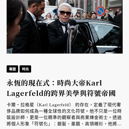
專題
時尚
永恆的現在式：時尚大帝Karl
Lagerfeld的跨界美學與符號帝國
卡爾・拉格斐（Karl Lagerfeld） 的存在，定義了現代奢
侈品牌如何成為一種全球性的文化符號。他不只是一位時
裝設計師，更是一位精準的觀察者與商業煉金術士。透過
將個人形象「符號化」：銀髮、墨鏡、高領襯衫，他將自