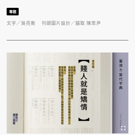
專題
文字／
吳亮衡
刊頭圖片設計／
貓取 陳思尹