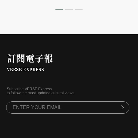
己轉化為一個跨越國界的視覺品牌，從而獲得了超越時裝
產業的文化語話權。 從 1983 年接手香奈兒並啟動品牌現
代化，到 2004 年與 H&M 合作開啟高端精品平民化浪
潮，卡爾的一生展現了極致的跨界能力。他在攝影、出版
與建築間自由切換，背後支撐他的是一座擁有三十萬冊藏
書的知性軍械庫。本文將探討這位「時尚大帝」如何透過
對好奇心的極度執著與對秩序的掌控，在長達半個世紀的
時光裡始終保持在「現在式」，並在歷史中留下無可取代
訂閱電子報
的符號影響力。
VERSE EXPRESS
Subscribe VERSE Express
to follow the most updated cultural views.