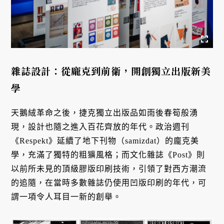
雜誌設計：從龐克到前衛，開創獨立出版新美
學
天鵝絨革命之後，捷克獨立出版品如雨後春筍般湧
現，設計也隨之進入百花齊放的年代。政治週刊
《Respekt》延續了地下刊物（samizdat）的龐克美
學，充滿了獨特的粗獷風格；而文化雜誌《Post》則
以前所未見的頂級膠版印刷技術，引領了對西方潮流
的追隨，在當時多數雜誌仍使用凹版印刷的年代，可
謂一項令人耳目一新的創舉。