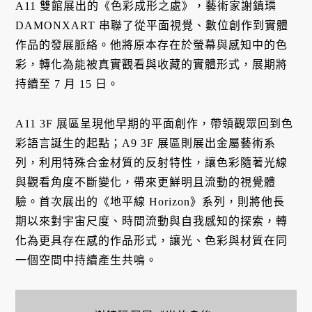
A11 雙館展出的《色彩成形之處》，藝術家謝鎮璘
DAMONXART 串聯了從平面視覺、數位創作到實體
作品的發展脈絡。他將原本存在於螢幕與感知中的色
彩，轉化為能被真實觀看與收藏的實體形式，展期將
持續至 7 月 15 日。
A11 3F 展區呈現他早期的平面創作，帶領觀眾回到色
彩語言誕生的起點；A9 3F 展區則展出金屬藝術系
列，利用特殊合金材質的反射特性，讓色彩隨著光線
與觀看角度不斷變化，帶來更鮮明且流動的視覺體
驗。首次展出的《地平線 Horizon》系列，則將他長
期以來對宇宙尺度、時間流動與自我感知的探索，轉
化為更具存在感的作品形式，讓光、色彩與材質在同
一個空間中持續產生共鳴。