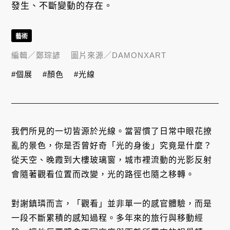
發生、不斷變動的存在。
藝術
編輯／
鄭琮諺
圖片來源／
DAMONXART
#個展
#顏色
#光線
我們所見的一切皆源於光線。當習慣了日常中眼花撩
亂的景色，你是否曾好奇「光的身後」究竟是什麼？
從天空、晚霞到大樓玻璃窗，城市裡流動的光影反射
會隨著觀看位置而改變，光的路徑也隨之移轉。
對謝鎮璘而言，「觀看」並非單一的感官體驗，而是
一段不斷累積的感知過程。多年來的旅行與移動經