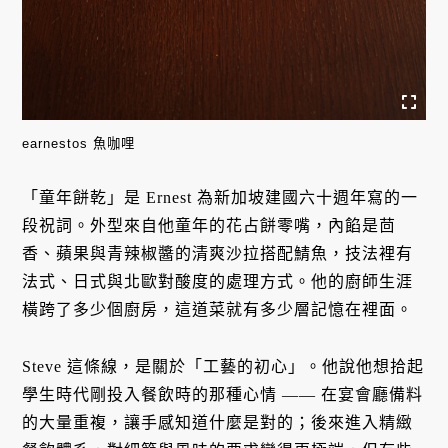
earnestos 魚咖哩
「童年餅乾」是 Ernest 為新加坡建國六十週年寫的一
段祝詞。外型來自他童年的花占餅零嘴，內餡是茴
香、蘋果與青辣椒醬的清爽沙拉搭配鯖魚，技法裡有
法式、日式與北歐對酸度的處理方式。他的廚師生涯
橫跨了多少個廚房，這道菜就有多少層記憶在裡面。
Steve 這條線，是關於「工藝的初心」。他說他想拾起
學生時代剛投入餐飲時的那種心情 —— 在宴會廳備料
的大量重複，讓手感知道什麼是對的；後來進入精緻