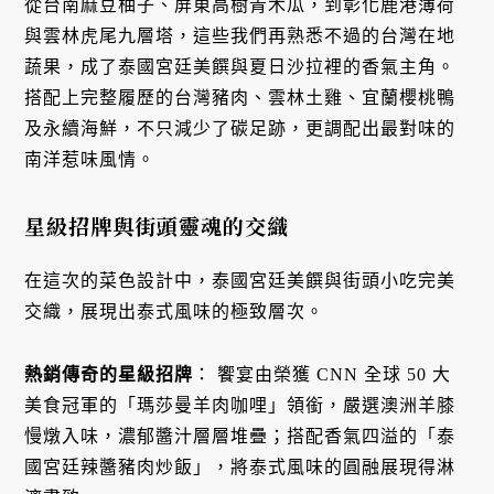
從台南麻豆柚子、屏東高樹青木瓜，到彰化鹿港薄荷
與雲林虎尾九層塔，這些我們再熟悉不過的台灣在地
蔬果，成了泰國宮廷美饌與夏日沙拉裡的香氣主角。
搭配上完整履歷的台灣豬肉、雲林土雞、宜蘭櫻桃鴨
及永續海鮮，不只減少了碳足跡，更調配出最對味的
南洋惹味風情。
星級招牌與街頭靈魂的交織
在這次的菜色設計中，泰國宮廷美饌與街頭小吃完美
交織，展現出泰式風味的極致層次。
熱銷傳奇的星級招牌
： 饗宴由榮獲 CNN 全球 50 大
美食冠軍的「瑪莎曼羊肉咖哩」領銜，嚴選澳洲羊膝
慢燉入味，濃郁醬汁層層堆疊；搭配香氣四溢的「泰
國宮廷辣醬豬肉炒飯」，將泰式風味的圓融展現得淋