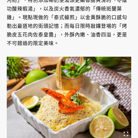
河粉」、特別添加椰奶使湯頭更顯香甜爽滑的「冬蔭
功酸辣蝦湯」，以及炭火香氣濃郁的「傳統斑蘭葉
雞」。現點現做的「泰式蠔煎」以金黃酥脆的口感勾
勒出最道地的街頭記憶；而每日限時敲鑼登場的「烤
脆皮五花肉佐泰皇醬」，外酥內嫩、油香四溢，更是
不可錯過的限定美味。