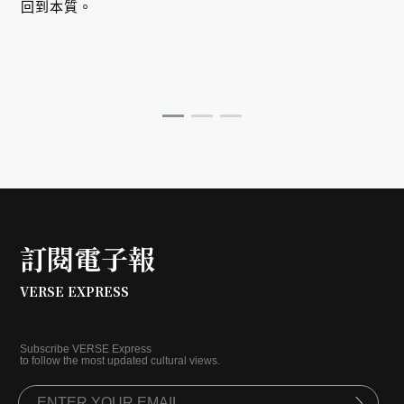
回到本質。
快
訂閱電子報
VERSE EXPRESS
Subscribe VERSE Express
to follow the most updated cultural views.