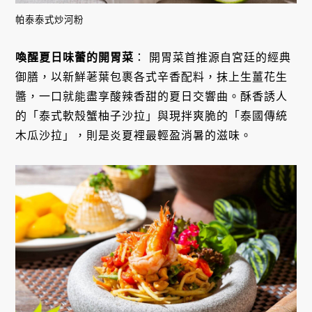
帕泰泰式炒河粉
喚醒夏日味蕾的開胃菜
： 開胃菜首推源自宮廷的經典
御膳，以新鮮荖葉包裹各式辛香配料，抹上生薑花生
醬，一口就能盡享酸辣香甜的夏日交響曲。酥香誘人
的「泰式軟殼蟹柚子沙拉」與現拌爽脆的「泰國傳統
木瓜沙拉」，則是炎夏裡最輕盈消暑的滋味。