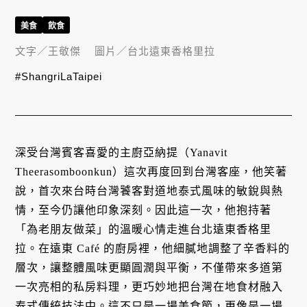
美食
飲食
文字／
王敬傑
圖片／
台北遠東香格里拉
#ShangriLaTaipei
深受台灣賓客喜愛的主廚亞納提（Yanavit
Theerasomboonkun）這次再度回到台灣客座，他笑著
說，首次來台時台灣饕客對道地泰式風味的敏銳與熱
情，至今仍讓他印象深刻。因此這一次，他抱持著
「為老朋友做菜」的溫暖心情走進台北遠東香格里
拉。在遠東 Café 的廚房裡，他細膩地調整了辛香料的
層次，讓整體風味更顯圓潤與平衡，不僅帶來多道第
一次亮相的私房料理，更巧妙地把台灣在地食材融入
泰式傳統技法中。這不只是一場美食節，更像是一場