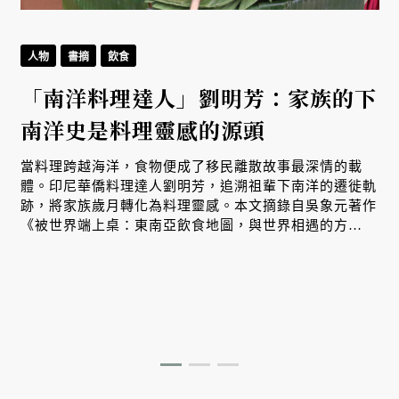
人物
書摘
飲食
「南洋料理達人」劉明芳：家族的下
南洋史是料理靈感的源頭
生
當料理跨越海洋，食物便成了移民離散故事最深情的載
體。印尼華僑料理達人劉明芳，追溯祖輩下南洋的遷徙軌
跡，將家族歲月轉化為料理靈感。本文摘錄自吳象元著作
、
《被世界端上桌：東南亞飲食地圖，與世界相遇的方
式》，帶您從故事出發，探索南洋飲食文化在世界深耕與
交融的原因。