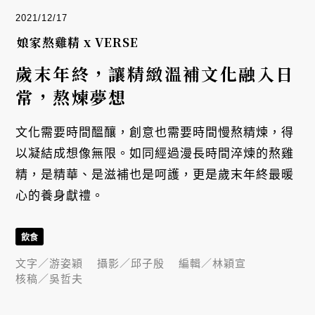
2021/12/17
娘家熬雞精 x VERSE
歲末年終，讓精緻溫補文化融入日
常，熬煉夢想
文化需要時間醞釀，創意也需要時間慢熬精煉，得
以凝結成想像無限。如同經過漫長時間淬煉的熬雞
精，是精華、是滋補也是呵護，更是歲末年終最暖
心的養身獻禮。
飲食
文字／
游姿穎
攝影／
邱子殷
編輯／
林穎宣
核稿／
吳哲夫