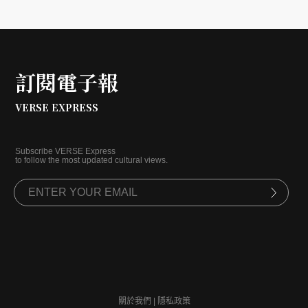
訂閱電子報
VERSE EXPRESS
Subscribe VERSE Express
to follow the most updated cultural views.
關於我們
|
隱私政策