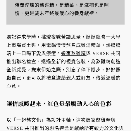
時間淬煉的熬雞精，是精華、是滋補也是呵
護，更是歲末年終最暖心的養身獻禮。
還記得求學時，挑燈夜戰苦讀思量，媽媽總會一大早
上市場買土雞，用電鍋慢慢熬煮成雞湯精華，熱騰騰
端上一口喝下愛與療癒。
娘家熬雞精
與 VERSE 共同
推出聯名禮盒，透過全新的視覺包裝，為熬雞精創造
全新感受。歲末伊始之際，別忘了停下腳步、好好照
顧自己，更可以將禮盒送給親人或好友，傳遞溫暖的
心意。
讓情感暖起來，紅色是最觸動人心的色彩
以「一起熬文化」為設計主軸，這次娘家熬雞精與
VERSE 共同推出的聯名禮盒是獻給所有致力於文化與