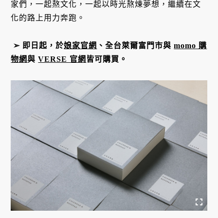
家們，一起熬文化，一起以時光熬煉夢想，繼續在文
化的路上用力奔跑。
➢ 即日起，於
娘家官網
、全台萊爾富門市與
momo 購
物網
與
VERSE 官網
皆可購買。