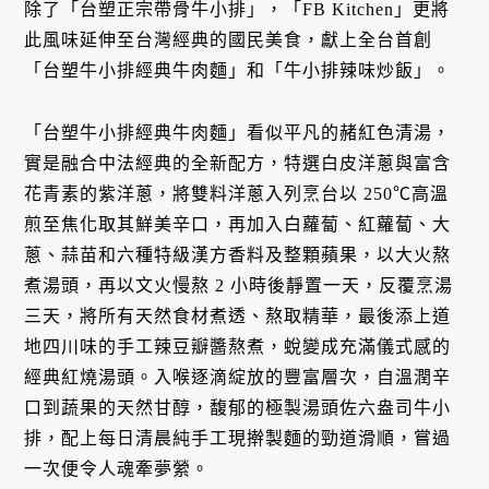
除了「台塑正宗帶骨牛小排」，「FB Kitchen」更將
此風味延伸至台灣經典的國民美食，獻上全台首創
「台塑牛小排經典牛肉麵」和「牛小排辣味炒飯」。
「台塑牛小排經典牛肉麵」看似平凡的赭紅色清湯，
實是融合中法經典的全新配方，特選白皮洋蔥與富含
花青素的紫洋蔥，將雙料洋蔥入列烹台以 250℃高溫
煎至焦化取其鮮美辛口，再加入白蘿蔔、紅蘿蔔、大
蔥、蒜苗和六種特級漢方香料及整顆蘋果，以大火熬
煮湯頭，再以文火慢熬 2 小時後靜置一天，反覆烹湯
三天，將所有天然食材煮透、熬取精華，最後添上道
地四川味的手工辣豆瓣醬熬煮，蛻變成充滿儀式感的
經典紅燒湯頭。入喉逐滴綻放的豐富層次，自溫潤辛
口到蔬果的天然甘醇，馥郁的極製湯頭佐六盎司牛小
排，配上每日清晨純手工現擀製麵的勁道滑順，嘗過
一次便令人魂牽夢縈。