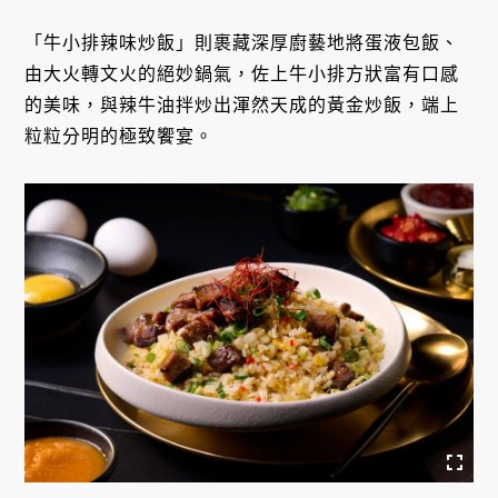
「牛小排辣味炒飯」則裹藏深厚廚藝地將蛋液包飯、
由大火轉文火的絕妙鍋氣，佐上牛小排方狀富有口感
的美味，與辣牛油拌炒出渾然天成的黃金炒飯，端上
粒粒分明的極致饗宴。