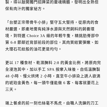
製，得以敲開獨門招牌菜的靈魂精髓，發明出全熟但
保有肉汁的獨家祕方。
「台塑正宗帶骨牛小排」堅守五大堅持，從原肉的食
材嚴選，即產地需有純淨水源與天然飼料的飼養環
境，到特選 Choice 3A 級的年輕牛隻，精挑肋脊部中
第 6-8 節鄰近背部前段的部位，其肉質結實彈嫩、如
大理石花紋般的油花更是均勻。
更以 17 種食材、乾濕醃料 2:8 的黃金比例，將原肉完
全浸泡其中，加以手工 SPA 按摩入味後，自低溫醃製
48 小時、慢火烘烤 2 小時，直至牛小排染上誘人欲滴
的琥珀金黃色，每一頭牛僅能做 6 客、每客就要花上
三天。
端上餐桌的前一刻也絲毫不馬虎，由職人洗鍊的刀工