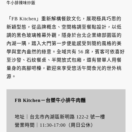
牛小排辣味炒飯
「FB Kitchen」重新解構餐飲文化，展現極具巧思的
新穎型態，從品牌概念、空間格調至餐點設計，以低
調的黑色玻璃帷幕外觀，隱身於台北企業總部園區的
內湖一隅，踏入大門第一步便能感受到簡約風格的美
學與室內盎然的綠意。全域共有 56 席，賓客可依喜好
至沙發、石紋餐桌、半開放式包廂，還有替單人用餐
量身的高腳吧檯，歡迎來享受悠活午間食光的世外桃
源。
FB Kitchen－台塑牛小排牛肉麵
地址｜台北市內湖區新明路 122-2 號一樓
營業時間｜11:30-17:00（周日公休）