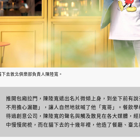
貓下去敦北俱樂部負責人陳陸寬。
推開包廂拉門，陳陸寬遞出名片微傾上身，到坐下前有說
不用擔心漏聽」，讓人自然地就喊了他「寬哥」。餐飲學
待過創意公司，陳陸寬的聲名與觸及散見在各大媒體，經
中慢慢爬梳，而在貓下去的十幾年裡，他造了餐廳、臺北