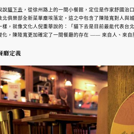
說說
貓下去
，從徐州路上的一間小餐館，定位是作家舒國治口中
敦北俱樂部全新菜單塵埃落定，這之中包含了陳陸寬對人與
一樣，就像文化人倪重華說的：「貓下去是目前最能代表台北的
變化，陳陸寬更加確定了一間餐廳的存在 —— 來自人、來
餐廳定義