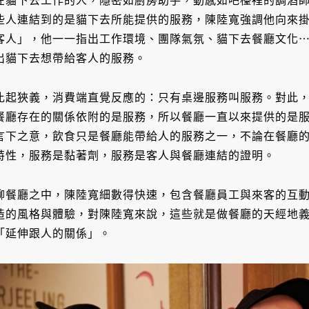
在貓下去工作的人，隱密如廚房助手，動感如吧檯裡的調酒
些人連結到的是貓下去所能提供的服務，陳陸寬強調他向來
客人」，他一一指出工作環境、團隊氣氛、貓下去餐廳文化
出貓下去想帶給客人的服務。
比起狹義，消費端直覺反應的：只有桌邊服務叫服務。對此
餐廳存在的關係依附的是服務，所以餐廳一直以來提供的是
言下之意，飲食只是餐廳能帶給人的服務之一，不論在餐廳
特性，服務是黏著劑，服務是客人與餐廳連結的證明。
聊餐廳之中，陳陸寬細數得快速，包含餐廳員工與來客的互
造的風格與體驗，對陳陸寬來說，這些就是做餐廳的天經地
「延伸跟人的關係」。