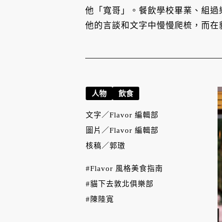
他「寬哥」。餐飲學校畢業、組過
他的言談和文字中慢慢爬梳，而在
人物
飲食
文字／
Flavor 編輯部
圖片／
Flavor 編輯部
核稿／
郭璈
#Flavor 風格美食指南
#貓下去敦北俱樂部
#陳陸寬