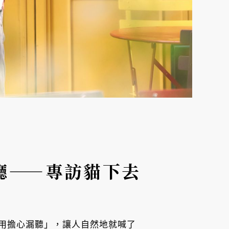
餐廳——專訪貓下去
用擔心漏聽」，讓人自然地就喊了