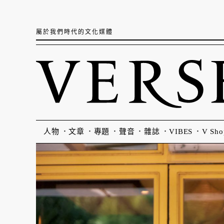
屬於我們時代的文化媒體
人物
文章
專題
聲音
雜誌
VIBES
V Sho