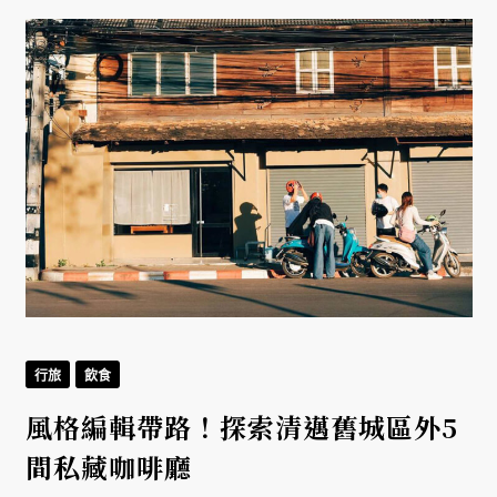
行旅
飲食
與
風格編輯帶路！探索清邁舊城區外5
間私藏咖啡廳