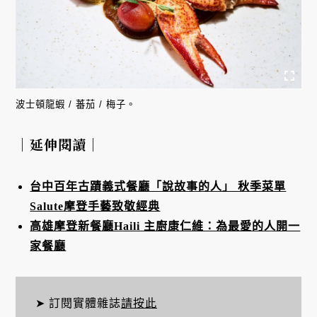
波士頓龍蝦 / 蕃茄 / 梅子。
｜延伸閱讀｜
台中百年古蹟義式餐廳「說故事的人」 秋季菜單
Salute摩登手藝致敬經典
高雄摩登新餐廳Haili 主廚康仁維：為最愛的人開一
家餐廳
➤ 訂閱實體雜誌
請按此