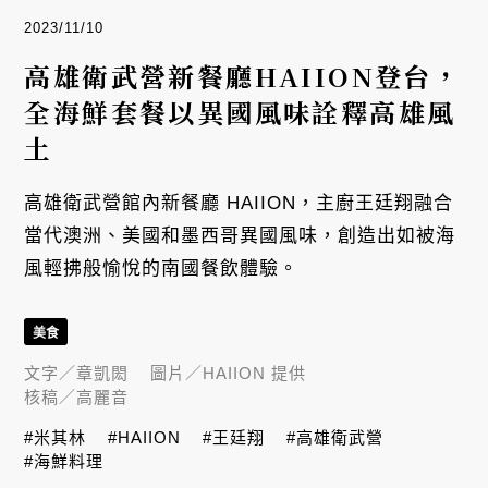
2023/11/10
高雄衛武營新餐廳HAIION登台，
全海鮮套餐以異國風味詮釋高雄風
土
高雄衛武營館內新餐廳 HAIION，主廚王廷翔融合
當代澳洲、美國和墨西哥異國風味，創造出如被海
風輕拂般愉悅的南國餐飲體驗。
美食
文字／
章凱閎
圖片／
HAIION 提供
核稿／
高麗音
#米其林
#HAIION
#王廷翔
#高雄衛武營
#海鮮料理