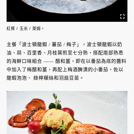
紅條 / 玉米 / 萊姆。
主餐「波士頓龍蝦 / 蕃茄 / 梅子」，波士頓龍蝦以奶
油、蒜、百里香、月桂葉煎至七分熟，搭配南部熟悉
的海鮮口味組合 —— 醋和薑，即在以番茄為底的醬料
中加入了梅醋和薑，再配上梅酒醃漬的小番茄，佐以
龍蝦泡泡、 綠檸檬絲和羽扇豆苗。