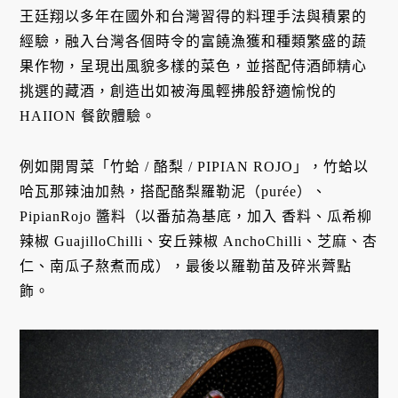
王廷翔以多年在國外和台灣習得的料理手法與積累的
經驗，融入台灣各個時令的富饒漁獲和種類繁盛的蔬
果作物，呈現出風貌多樣的菜色，並搭配侍酒師精心
挑選的藏酒，創造出如被海風輕拂般舒適愉悅的
HAIION 餐飲體驗。
例如開胃菜「竹蛤 / 酪梨 / PIPIAN ROJO」，竹蛤以
哈瓦那辣油加熱，搭配酪梨羅勒泥（purée）、
PipianRojo 醬料（以番茄為基底，加入 香料、瓜希柳
辣椒 GuajilloChilli、安丘辣椒 AnchoChilli、芝麻、杏
仁、南瓜子熬煮而成），最後以羅勒苗及碎米薺點
飾。