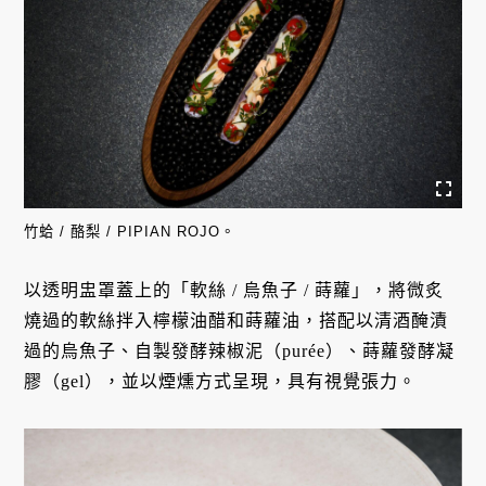
竹蛤 / 酪梨 / PIPIAN ROJO。
以透明盅罩蓋上的「軟絲 / 烏魚子 / 蒔蘿」，將微炙
燒過的軟絲拌入檸檬油醋和蒔蘿油，搭配以清酒醃漬
過的烏魚子、自製發酵辣椒泥（purée）、蒔蘿發酵凝
膠（gel），並以煙燻方式呈現，具有視覺張力。