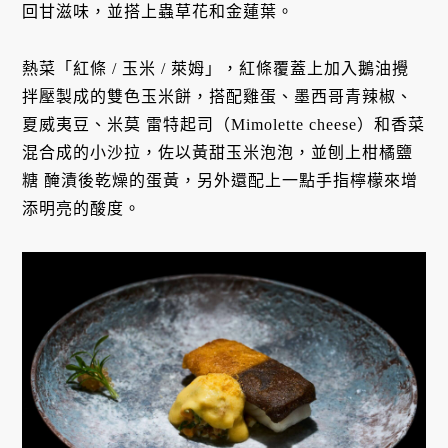
回甘滋味，並搭上蟲草花和金蓮葉。
熱菜「紅條 / 玉米 / 萊姆」，紅條覆蓋上加入鵝油攪
拌壓製成的雙色玉米餅，搭配雞蛋、墨西哥青辣椒、
夏威夷豆、米莫 雷特起司（Mimolette cheese）和香菜
混合成的小沙拉，佐以黃甜玉米泡泡，並刨上柑橘鹽
糖 醃漬後乾燥的蛋黃，另外還配上一點手指檸檬來增
添明亮的酸度。