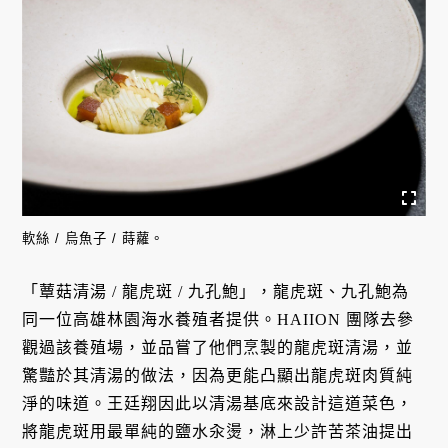
軟絲 / 烏魚子 / 蒔蘿。
「蕈菇清湯 / 龍虎斑 / 九孔鮑」，龍虎斑、九孔鮑為
同一位高雄林園海水養殖者提供。HAIION 團隊去參
觀過該養殖場，並品嘗了他們烹製的龍虎斑清湯，並
驚豔於其清湯的做法，因為更能凸顯出龍虎斑肉質純
淨的味道。王廷翔因此以清湯基底來設計這道菜色，
將龍虎斑用最單純的鹽水汆燙，淋上少許苦茶油提出