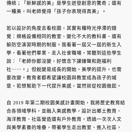
傳統；「新鮮感的美」是學生迸發創意的驚奇；還有
一種美，叫老師覺得「孩子你表現得真美」。
若以設計的角度去看校園，其實有種時光停滯的錯
覺：規格設備相同的教室、變化不大的教科書、還有
躲防空演習時期的制服。我看著一屆又一屆的新生入
學，看著他們畢業、走入社會職場，常聽到這些學生
說：「老師你都沒變，好懷念下課鐘聲和跑福利
社⋯⋯。」但蛻變是成長的開始，美學的提升，也需
要改變。教育者都希望讓校園與教室成為孩子的城
堡，若想幫助下一代提升美感，當然就從校園做起。
自 2019 年第二期校園美感計畫開始，我將歷史教育結
合各領域學科，並融入美感教學，設計出鄉土教育、
海洋教育、社區營造還有戶外教育，透過一次次人文
與美學素養的堆疊，帶著學生走出教室、進入社區，