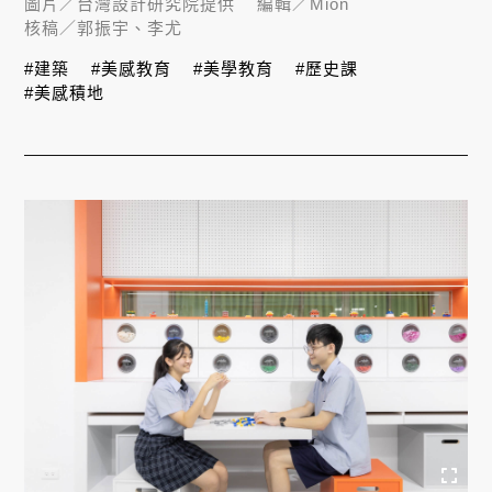
圖片／
台灣設計研究院提供
編輯／
Mion
核稿／
郭振宇、李尤
#建築
#美感教育
#美學教育
#歷史課
#美感積地