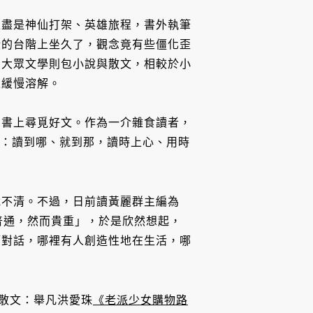
上盡是神仙打架、英雄旅程，書外執筆
殿的台階上坐久了，觀念竟有些僵化歪
，大眾文學則包小說與散文，相較於小
線緩慢溶解。
判書上尋覓好文。作為一介雜食讀者，
說：讀到哪、就到那，讀時上心、用時
說不清。不過，日前讀黃麗群主編為
普通，然而貴重」，於是欣然想起，
節對話，哪裡有人創造性地在生活，哪
的散文：舉凡洪愛珠
《老派少女購物路