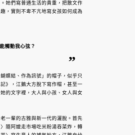
》。她們寫普通生活的貴重，把散文作
記趣，實則不卑不亢地寫女孩如何成為
能觸動我心弦？
色蝴蝶結、作為訊號」的帽子，似乎只
成記》，江鵝大方脫下寫作帽，甚至一
在她的文字裡，大人與小孩、女人與女
備老一輩的古雅與新一代的灑脫。首先
麵〉隨阿嬤走市場吃米粉湯吞菜炸，轉