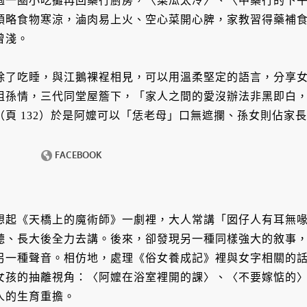
過一圈小吃攤再回藥行廚房，〈菜瓜太冷〉、〈中藥行的下
領略食物寒涼，滷肉易上火、空心菜開心脾，家教習得藥補
曾淺。
除了吃睡，與江鵝裸裎相見，可以用溫柔堅定的語言，分享
祖孫情，三代同堂屋簷下，「家人之間的愛沒辦法非黑即白
（頁 132）於是阿嬤可以「恁老母」口無遮攔、孫女則佔家
想起《天橋上的魔術師》一劇裡，大人常講「囡仔人有耳無
聽、長大後全力去講。後來，卻發現另一種同樣強大的敘事
另一種聲音。相仿地，處理《俗女養成記》裡與女字相關的
女孩的抽離視角：〈阿嬤在浴室裡開的課〉、〈不要嫁惦的
人的生育重擔。