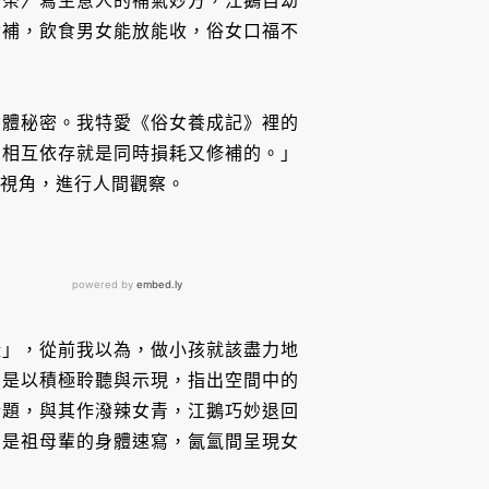
午茶〉寫生意人的補氣妙方，江鵝自幼
食補，飲食男女能放能收，俗女口福不
女體秘密。我特愛《俗女養成記》裡的
，相互依存就是同時損耗又修補的。」
長視角，進行人間觀察。
喙」，從前我以為，做小孩就該盡力地
，是以積極聆聽與示現，指出空間中的
話題，與其作潑辣女青，江鵝巧妙退回
〉是祖母輩的身體速寫，氤氳間呈現女