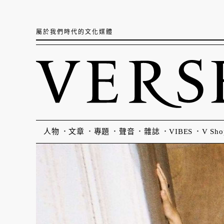
屬於我們時代的文化媒體
人物
文章
專題
聲音
雜誌
VIBES
V Sho