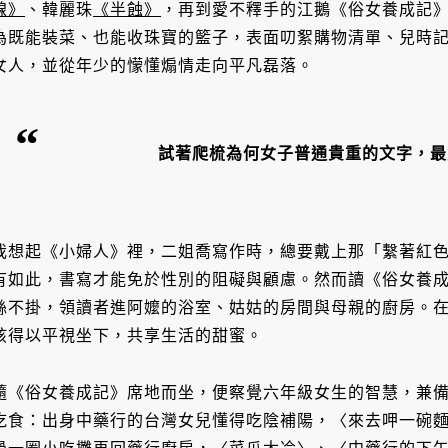
線》
、韓麗珠
《半蝕》
，再到愛不釋手的江鵝《俗女養成記
為既能裝菜、也能收珠寶的籃子，表面叨絮購物清單、兒時
女人，並從年少的懞懂煽情走向平凡磊落。
試著爬梳為何女子普通貴重的文字，最
我想起《小婦人》裡，二姐喬寫作時，總要戴上那「繫著紅
有如此，書寫才能免於性別的阻礙與顧慮。然而讀《俗女養
絲不掛，領讀者進阿嬤的浴室、姑姑的房間與母親的廚房。
孩得以平視坐下，共享生活的甜蜜。
隨《俗女養成記》席地而坐，便察覺六年級女生的智慧，兼
吃食：出身中藥行的台灣女兒懂得吃陰補陽，〈來去呷一碗