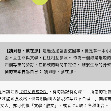
【讀到哪、就在那】
邊過活邊讀書這回事，像是拿一本小
面。且生命與文學，往往相互參照。
作為一個總是離題
四個等重的營釘，在鬆軟的時間中定位，
維繫生命的骨
側的書本告訴自己：
讀到哪、就在那。
近日讀江鵝
《俗女養成記》
，有句話記特別深：「所謂的社
命才能勉強及格，倒是明顯叫人發現標準並不合理。」闔起
/ 女人」亦可代換「文學 / 散文」，或者 C4 取 2 各種組合。