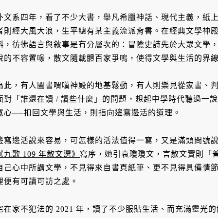
外文系四年，看了不少大書，舉凡希臘神話、現代主義，紙
者則經大風大浪，生平總有某主義流派背書。在經典文學神
斜，彷彿語言與敘事是有分層次的：冒險史詩先於大眾文學
說的不容置喙，散文隨載體百家爭鳴，使得文學與生活的界
為此，有人闔書喟嘆神殿的地基鬆動，有人則樂見從家書、
面對「誰還在讀 / 讀些什麼」的問題，想起中學時代聽過一
寬心──扣回文學與生活，則指向邊寫邊活的道理。
邊寫邊活說來容易，可怎樣的活法值得一寫，又是滿頭問號
《九歌 109 年散文選》
寫序，她引袁瓊瓊文，言散文實則「
自己心中所謂文學，不見得來自書頁紙筆、更不見得具備情
裡便有可讀可訪之處。
宅在家不犯法的 2021 年，讀了不少服貼生活、而充滿靈光