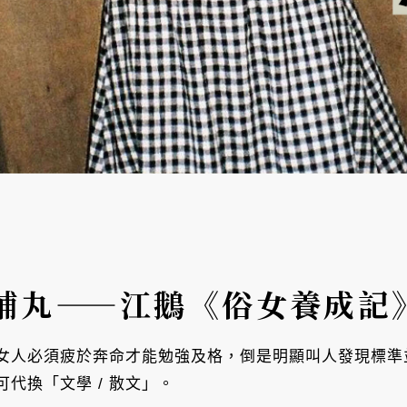
補丸——江鵝《俗女養成記
女人必須疲於奔命才能勉強及格，倒是明顯叫人發現標準
可代換「文學 / 散文」。