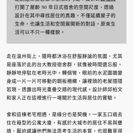
打開了屋齡 90 年日式宿舍的空間尺度，透過
設計在其中尋找居住的真趣，不僅延續屋子的
生命，也讓生活和空間展開新的對話，原來生
活可以不只一種樣貌。
走在溫州街上，隨時都沐浴在舒服靜謐的氛圍，尤其
是座落於此的台大教授宿舍群，就像被時間遺忘般，
靜靜地停駐在老時光中。轉個彎，眼前的水泥圍牆變
身成一片一片可移動的鋼板柵欄，讓裡頭的老屋隱隱
若現，透露出時光重疊交錯的現代感。設計師邱柏文
和家人正在這裡進行一場關於生活與居住的實驗。
會和這棟老宅相遇，是緣分也是契機。一家五口過去
住在箱型的公寓大廈，有感於大城市的居住不易與壅
擠，壓迫感讓他們無法思考生活的本質，也很難覓得