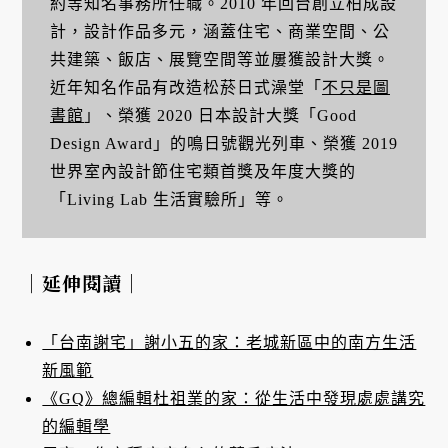
約等知名事務所任職。2010 年回台創立柏成設
計，設計作品多元，涵蓋住宅、商業空間、公
共建築、飯店、展覽空間等並屢獲設計大獎。
近年知名作品有改造松菸日式澡堂「
不只是圖
書館
」、榮獲 2020 日本設計大獎「Good
Design Award」的鳴日號觀光列車、榮獲 2019
世界室內設計節住宅類首獎及年度大獎的
「Living Lab 生活實驗所」等。
｜延伸閱讀｜
「台南謝宅」謝小五的家：老城新區中的南方生活
新風範
《GQ》總編輯杜祖業的家：從生活中發現處處講究
的編輯學