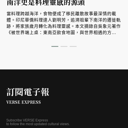
南洋史是料理靈感的源頭
生
當料理跨越海洋，食物便成了移民離散故事最深情的載
體。印尼華僑料理達人劉明芳，追溯祖輩下南洋的遷徙軌
跡，將家族歲月轉化為料理靈感。本文摘錄自吳象元著作
、
《被世界端上桌：東南亞飲食地圖，與世界相遇的方
式》，帶您從故事出發，探索南洋飲食文化在世界深耕與
交融的原因。
訂閱電子報
VERSE EXPRESS
Subscribe VERSE Express
to follow the most updated cultural views.