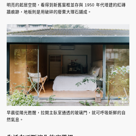
明亮的起居空間，看得到新舊窗框並存與 1950 年代增建的紅磚
牆痕跡，地板則是用破碎的廢棄大理石鋪成。
早晨從陽光甦醒，拉開主臥室通透的玻璃門，就可呼吸新鮮的自
然氣息。