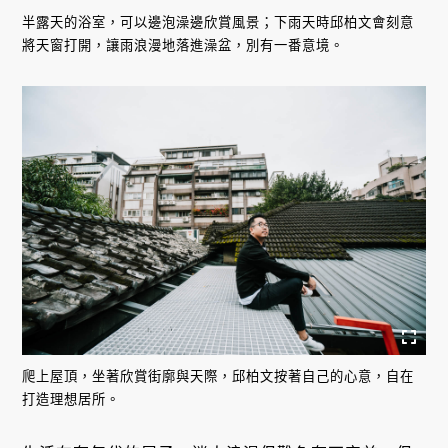
半露天的浴室，可以邊泡澡邊欣賞風景；下雨天時邱柏文會刻意
將天窗打開，讓雨浪漫地落進澡盆，別有一番意境。
爬上屋頂，坐著欣賞街廓與天際，邱柏文按著自己的心意，自在
打造理想居所。