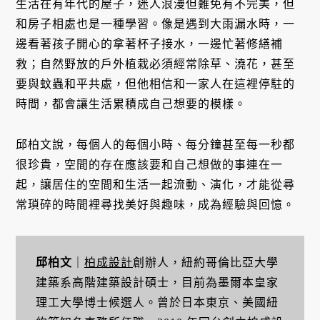
生活在有年代的屋子，迷人浪漫但難免有不完美，但
和房子相處也是一種學習。像是遇到大雨漏水時，一
邊看著孩子開心的拿著杯子接水，一邊忙著修繕補
救；自然野放的戶外植栽必須經常除草、澆花，甚至
要與蚊蟲和平共處，但他相信和一家人在這裡停駐的
時間，都會讓生活累積成自己想要的模樣。
邱柏文說，每個人的每個小時、每分鐘甚至每一秒都
很珍貴，空間的存在應該要和自己想做的事連在一
起，讓居住的空間和生活一起流動、演化，才能從尋
常瑣碎的時間裡尋找美好與趣味，成為經驗與回憶。
邱柏文
｜
柏成設計
創辦人，紐約哥倫比亞大學
建築系高階建築設計碩士，目前為墨爾本皇家
理工大學博士候選人。曾於日本東京、美國紐