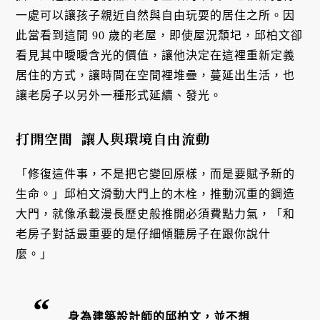
一處可以讓孩子親近自然與自由玩耍的居住之所。因
此當看到這間 90 歲的老屋，即使屋況頹圮，邱柏文卻
看見其中曖曖含光的價值，讓他決定在這裡重新定義
居住的方式，讓時間在空間裡堆疊，蔓延出生活，也
讓老房子以另外一種形式延續、發光。
打開空間 讓人與環境自由流動
「修復這件事，不是把它變回原樣，而是要賦予新的
生命。」邱柏文滑動大門上的木栓，推動沉重的鋼造
大門，就像承載漫長歷史般推開必須費點力氣，「和
老房子對話最重要的是仔細傾聽房子在跟你說什
麼。」
身為建築設計師的邱柏文，並不想