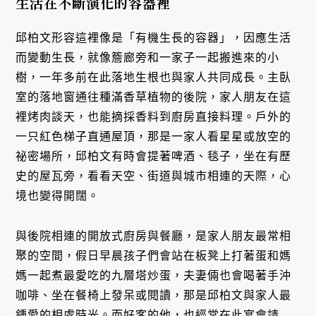
生活在不斷演化的容器裡
邱柏文形容這裡像是「有機生長的容器」，因應生活
而變動生長，就像簷廊旁和一家子一起搬進來的小
樹，一年多前在此落地生根也與家人共同成長。主臥
室的落地窗通往種滿香草植物的後院，家人朋友在這
裡烤肉談天，也能摘採香料到廚房直接料理。戶外的
一只紅色梯子直通屋頂，那是一家人看星星或放空的
祕密場所，邱柏文有時會提著啤酒、毯子，坐在有歷
史的屋瓦旁，看看天空、街道與城市相連的天際，心
境也變得開闊。
與後院相連的開放式廚房與餐廳，是家人朋友最常相
聚的空間，假日早晨孩子們會站在板凳上打著蛋和媽
媽一起煮最愛吃的九層塔炒蛋，夫妻倆也會喝著手沖
咖啡、坐在餐椅上發呆或閱讀，那是邱柏文與家人最
鍾愛的相處時光。而好客的他，也經常在此宴會請