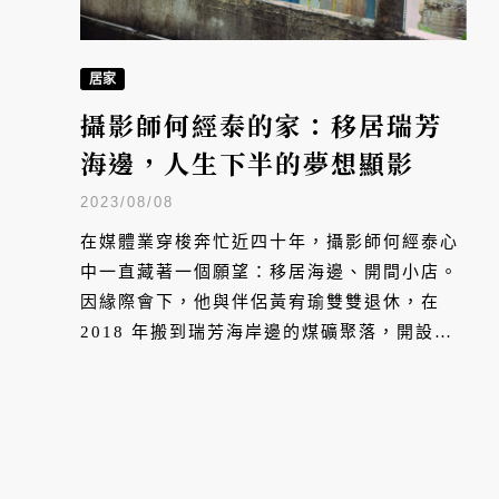
居家
攝影師何經泰的家：移居瑞芳
海邊，人生下半的夢想顯影
2023/08/08
在媒體業穿梭奔忙近四十年，攝影師何經泰心
中一直藏著一個願望：移居海邊、開間小店。
因緣際會下，他與伴侶黃宥瑜雙雙退休，在
2018 年搬到瑞芳海岸邊的煤礦聚落，開設一
個面海的餐飲與藝文空間「HOHObase 好好
基地」；在這裡，他們共同學習放下城市裡的
成就得失，一步步將心中的理想生活顯影，開
啟踏實自在的第二人生。