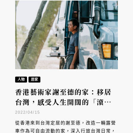
人物
居家
香港藝術家謝至德的家：移居
台灣，感受人生開闊的「滾動
人生」
2022/04/15
從香港來到台灣定居的謝至德，改造一輛露營
車作為可自由流動的家，深入行旅台灣日常，