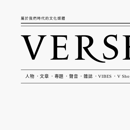
屬於我們時代的文化媒體
人物
文章
專題
聲音
雜誌
VIBES
V Sho