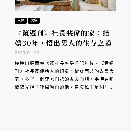
人物
居家
《鏡週刊》社長裴偉的家：結
婚30年，悟出男人的生存之道
2023/01/10
接連出版兩集《裴社長廚房手記》後，《鏡週
刊》社長裴偉給人的印象，從穿西裝的媒體大
老，多了一個穿著圍裙的煮夫面貌。平時在新
聞鎂光燈下呼風喚雨的他，自曝私下是個居家
宅男，種花養鳥、追劇聽古典樂，看似是個富
貴閒人，其實也因這些日常的滋潤，得以對抗
媒體生活的壓力與阻力。