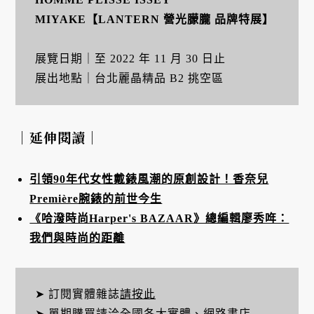
MIYAKE【LANTERN 營光朦朧 品牌特展】
展覽日期｜至 2022 年 11 月 30 日止
展出地點｜台北麗晶精品 B2 挑空區
｜延伸閱讀｜
引領90年代女性戴錶風潮的原創設計！香奈兒
Première腕錶的前世今生
《哈潑時尚Harper's BAZAAR》總編輯廖秀哖：
我們與時尚的距離
➤ 訂閱實體雜誌
請按此
➤ 單期購買請洽全國各大實體、網路書店