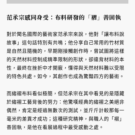
范承宗感同身受：布料研發的「褶」善固執
對於聞名國際的藝術家范承宗來說，他對「讓布料說
故事」這句話特別有共鳴；他分享自己常用的竹材質
是自然且隨機的，早期剛接觸創作時，曾試圖將這樣
的天然材料控制成精準限制的形狀，卻違背材料的本
性，最終在挫折中才開竅，懂得與天然材料難以受限
的特色共處。如今，其創作也成為驚豔四方的藝術。
而縐褶布料看似極簡，但范承宗在其中看見的是隱藏
於縐褶工藝背後的努力：他驚嘆經典的縐褶之美絕非
偶然，肯定是經過無數次的測試，並斤斤計較那每一
毫米的差異才成功；這種研究精神，與職人的「褶」
善固執，是他在看展過程中最受感動之處。