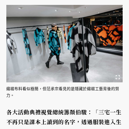
縐褶布料看似極簡，但范承宗看見的是隱藏於縐褶工藝背後的努
力。
各大活動典禮視覺總統籌顏伯駿：「三宅一生
不再只是課本上讀到的名字，透過服裝進入生