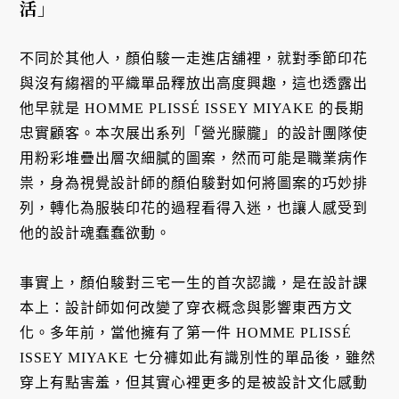
活」
不同於其他人，顏伯駿一走進店舖裡，就對季節印花
與沒有縐褶的平織單品釋放出高度興趣，這也透露出
他早就是 HOMME PLISSÉ ISSEY MIYAKE 的長期
忠實顧客。本次展出系列「營光朦朧」的設計團隊使
用粉彩堆疊出層次細膩的圖案，然而可能是職業病作
祟，身為視覺設計師的顏伯駿對如何將圖案的巧妙排
列，轉化為服裝印花的過程看得入迷，也讓人感受到
他的設計魂蠢蠢欲動。
事實上，顏伯駿對三宅一生的首次認識，是在設計課
本上：設計師如何改變了穿衣概念與影響東西方文
化。多年前，當他擁有了第一件 HOMME PLISSÉ
ISSEY MIYAKE 七分褲如此有識別性的單品後，雖然
穿上有點害羞，但其實心裡更多的是被設計文化感動