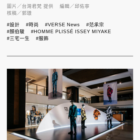
圖片／
台灣君梵 提供
編輯／
邱佑寧
核稿／
郭璈
#設計
#時尚
#VERSE News
#范承宗
#顏伯駿
#HOMME PLISSÉ ISSEY MIYAKE
#三宅一生
#服飾