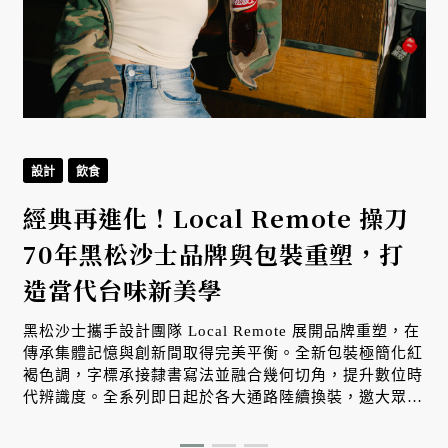
設計
飲食
經典再進化！Local Remote 操刀
返
70年黑松沙士品牌與包裝重塑，打
造當代台味新美學
黑松沙士攜手設計團隊 Local Remote 展開品牌重塑，在
傳承集體記憶與創新間取得完美平衡。全新包裝極簡化紅
E
褐色調，字標承接隸書寫法並融合幾何切角，提升數位時
代辨識度。全系列即日起於各大通路陸續換裝，邀大眾感
受升級版台味美學。