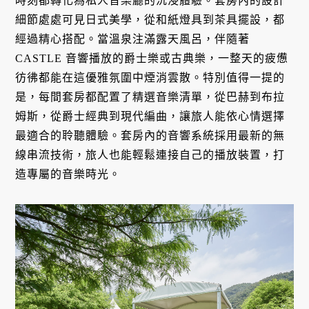
時刻都轉化為私人音樂廳的沉浸體驗。套房內的設計
細節處處可見日式美學，從和紙燈具到茶具擺設，都
經過精心搭配。當溫泉注滿露天風呂，伴隨著
CASTLE 音響播放的爵士樂或古典樂，一整天的疲憊
彷彿都能在這優雅氛圍中煙消雲散。特別值得一提的
是，每間套房都配置了精選音樂清單，從巴赫到布拉
姆斯，從爵士經典到現代編曲，讓旅人能依心情選擇
最適合的聆聽體驗。套房內的音響系統採用最新的無
線串流技術，旅人也能輕鬆連接自己的播放裝置，打
造專屬的音樂時光。