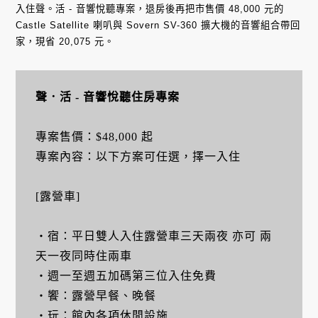
入住聲。活 - 音響悅聽專案，退房後再把市售價 48,000 元的
Castle Satellite 喇叭與 Sovern SV-360 擴大機的音響組合帶回
家，現省 20,075 元。
聲．活 - 音響悅聽住房專案
專案售價：$48,000 起
專案內容：以下方案可任選，擇一入住
[露營車]
・宿：平日雙人入住露營車三天兩夜 亦可 兩
天一夜同時住兩車
・週一至週五加碼第三位入住免費
・饗：露營早餐、晚餐
・玩：館內各項休閒設施