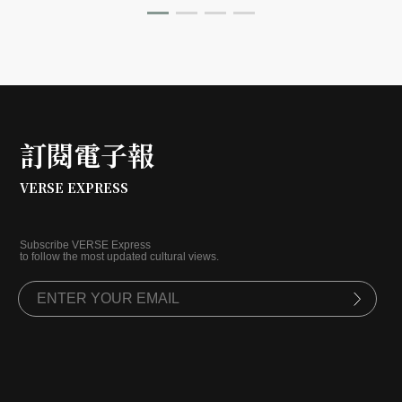
錄。
訂閱電子報
VERSE EXPRESS
Subscribe VERSE Express
to follow the most updated cultural views.