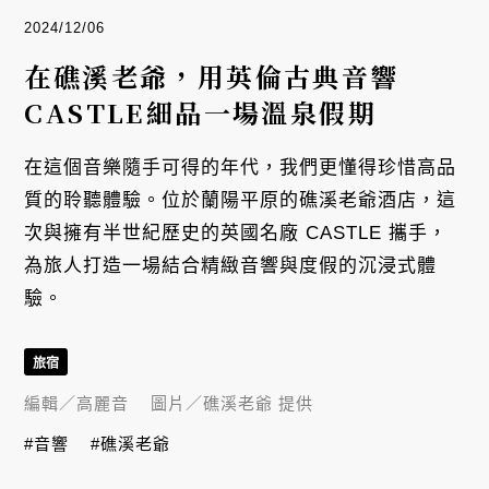
2024/12/06
在礁溪老爺，用英倫古典音響
CASTLE細品一場溫泉假期
在這個音樂隨手可得的年代，我們更懂得珍惜高品
質的聆聽體驗。位於蘭陽平原的礁溪老爺酒店，這
次與擁有半世紀歷史的英國名廠 CASTLE 攜手，
為旅人打造一場結合精緻音響與度假的沉浸式體
驗。
旅宿
編輯／
高麗音
圖片／
礁溪老爺 提供
#音響
#礁溪老爺