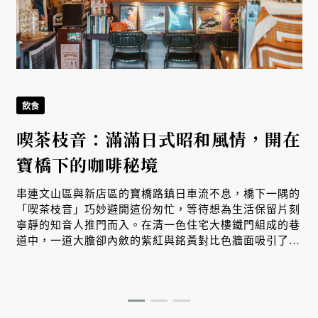
飲食
喫茶枝音：滿滿日式昭和風情，開在
寶橋下的咖啡秘境
串連文山區與新店區的寶橋路鎮日車流不息，橋下一隅的
「喫茶枝音」巧妙避開這份匆忙，等待想為生活保留片刻
寧靜的知音人推門而入。在清一色住宅大樓鐵門組成的巷
道中，一道大膽卻內斂的紫紅與銘黃對比色牆面吸引了過
路人目光，細看門旁菜單竟是日式昭和風情的喫茶店，一
股尋得隱藏寶物的驚喜感油然而生。