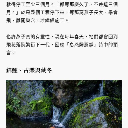
就得停工至少三個月。「都等那麼久了，不差這三個
月。」於是整個工程停下來，等那窩燕子長大、學會
飛、離開巢穴，才繼續施工。
也許燕子真的有靈性，現在每年春天，牠們都會回到
飛花落院繁衍下一代，回應「息燕歸簷靜」詩中的預
言。
錦鯉、古樂與藏冬