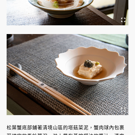
松葉蟹底部鋪著清境山區的塔菇菜泥，蟹肉球內包裹