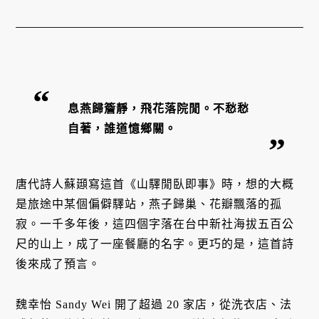
息燕歸簷靜，飛花落院閒。不愁愁
自著，誰道憶鄉關。
唐代詩人蘇頲寫這首《山驛閒臥即事》時，想的大概
是旅途中某個偏僻驛站，燕子歸巢、花瓣飄落的孤
寂。一千多年後，這四個字落在台中新社海拔五百公
尺的山上，成了一座餐廳的名字。更巧的是，這首詩
後來成了預言。
魏幸怡 Sandy Wei 開了超過 20 家店，從洗衣店、法