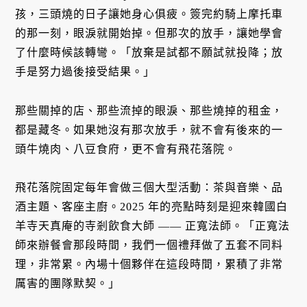
孩，三頭燒的日子讓她身心俱疲。簽完約騎上摩托車
的那一刻，眼淚就開始掉。但那次的放手，讓她學會
了什麼時候該轉彎。「放棄是試都不願試就投降；放
手是努力過後接受結果。」
那些關掉的店、那些流掉的眼淚、那些燒掉的租金，
都是藏冬。如果她沒有那次放手，就不會有後來的一
頭牛燒肉、八豆食府，更不會有飛花落院。
飛花落院固定每年會做三個大型活動：茶與音樂、品
酒主題、客座主廚。2025 年的亮點時刻是迎來韓國白
羊寺天真庵的寺剎飲食大師 —— 正寬法師。「正寬法
師來辦餐會那段時間，我們一個禮拜做了五套不同料
理，非常累。內場十個夥伴在這段時間，累積了非常
厲害的團隊默契。」