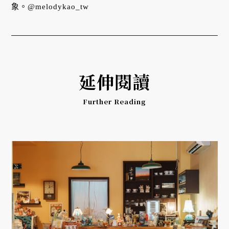
象。@melodykao_tw
延伸閱讀
Further Reading