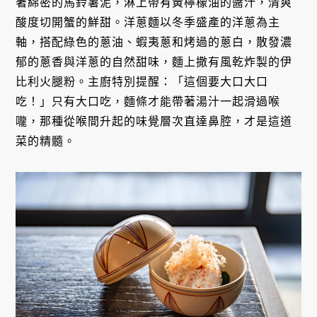
著綿密的馬鈴薯泥，淋上帶有黃檸檬油的醬汁，清爽
酸度切開蟹的鮮甜。洋蔥麵以冬季盛產的洋蔥為主
軸，搭配綠色的蔥油、蝦夷蔥和烤過的蔥白，散發濃
郁的蔥香與洋蔥的自然甜味，麵上撒有風乾炸製的伊
比利火腿粉。主廚特別提醒：「這個要大口大口
吃！」只有大口吃，麵條才能帶著湯汁一起滑過喉
嚨，那種從喉間升起的味覺層次直達鼻腔，才是這道
菜的精髓。