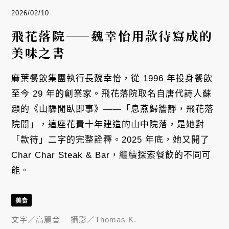
2026/02/10
飛花落院——魏幸怡用款待寫成的
美味之書
麻葉餐飲集團執行長魏幸怡，從 1996 年投身餐飲
至今 29 年的創業家。飛花落院取名自唐代詩人蘇
頲的《山驛閒臥即事》——「息燕歸簷靜，飛花落
院閒」，這座花費十年建造的山中院落，是她對
「款待」二字的完整詮釋。2025 年底，她又開了
Char Char Steak & Bar，繼續探索餐飲的不同可
能。
美食
文字／
高麗音
攝影／
Thomas K.