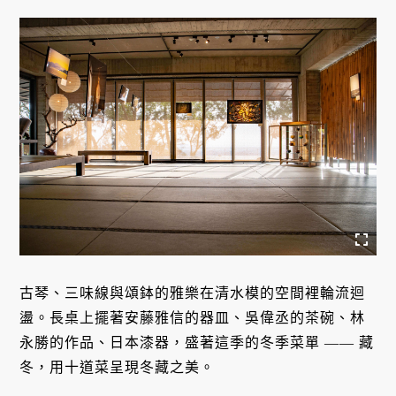
古琴、三味線與頌鉢的雅樂在清水模的空間裡輪流迴
盪。長桌上擺著安藤雅信的器皿、吳偉丞的茶碗、林
永勝的作品、日本漆器，盛著這季的冬季菜單 —— 藏
冬，用十道菜呈現冬藏之美。