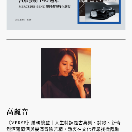
高麗音
《VERSE》編輯總監｜人生特調是古典樂、詩歌、新奇
烈酒葡萄酒與幾滴冒險苦精，熱衷在文化裡尋找微醺跡