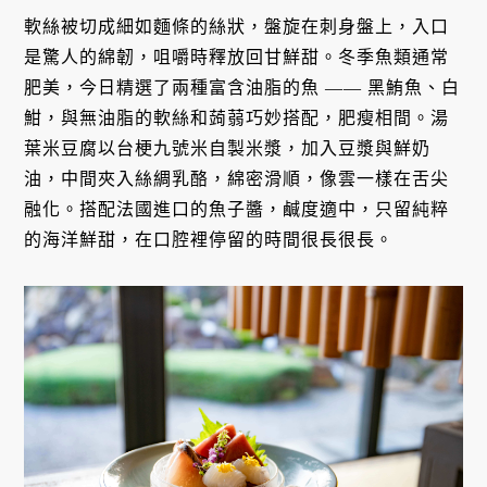
軟絲被切成細如麵條的絲狀，盤旋在刺身盤上，入口
是驚人的綿韌，咀嚼時釋放回甘鮮甜。冬季魚類通常
肥美，今日精選了兩種富含油脂的魚 —— 黑鮪魚、白
魽，與無油脂的軟絲和蒟蒻巧妙搭配，肥瘦相間。湯
葉米豆腐以台梗九號米自製米漿，加入豆漿與鮮奶
油，中間夾入絲綢乳酪，綿密滑順，像雲一樣在舌尖
融化。搭配法國進口的魚子醬，鹹度適中，只留純粹
的海洋鮮甜，在口腔裡停留的時間很長很長。