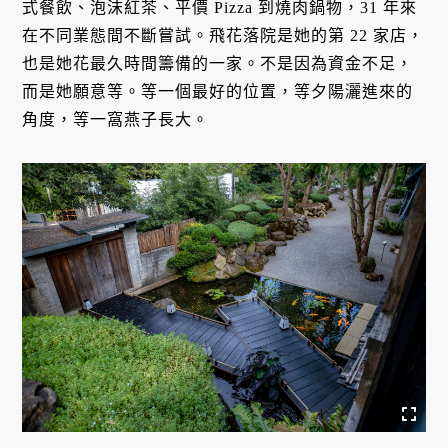
式餐飲、泡沫紅茶、平價 Pizza 到燒肉鍋物，31 年來
在不同業態間不斷嘗試。飛花落院是她的第 22 家店，
也是她花最久時間籌備的一家。不是因為資金不足，
而是她願意等。等一個最好的位置，等夕陽灑進來的
角度，等一窩燕子長大。