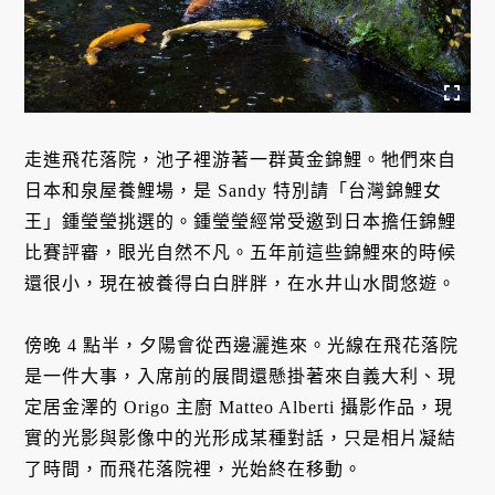
走進飛花落院，池子裡游著一群黃金錦鯉。牠們來自
日本和泉屋養鯉場，是 Sandy 特別請「台灣錦鯉女
王」鍾瑩瑩挑選的。鍾瑩瑩經常受邀到日本擔任錦鯉
比賽評審，眼光自然不凡。五年前這些錦鯉來的時候
還很小，現在被養得白白胖胖，在水井山水間悠遊。
傍晚 4 點半，夕陽會從西邊灑進來。光線在飛花落院
是一件大事，入席前的展間還懸掛著來自義大利、現
定居金澤的 Origo 主廚 Matteo Alberti 攝影作品，現
實的光影與影像中的光形成某種對話，只是相片凝結
了時間，而飛花落院裡，光始終在移動。