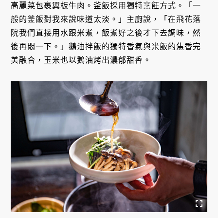
高麗菜包裹翼板牛肉。釜飯採用獨特烹飪方式。「一
般的釜飯對我來說味道太淡。」主廚說，「在飛花落
院我們直接用水跟米煮，飯煮好之後才下去調味，然
後再悶一下。」鵝油拌飯的獨特香氣與米飯的焦香完
美融合，玉米也以鵝油烤出濃郁甜香。