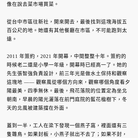
像在說去菜市場買菜。
從台中市區往新社，開來開去，最後找到這塊海拔五
百公尺的地。她還有其他餐廳在市區，不可能跑到太
遠。
2011 年簽約，2021 年開幕，中間整整十年。簽約的
時候老二還是小學一年級，開幕時已經高一了。她的
先生張智強負責設計，前三年光是做水土保持和觀察
這塊地 —— 觀察風從哪個方向來，觀察哪個角度看夕
陽最美，四季無休。最後，飛花落院的位置定為坐北
朝南，早晨的陽光灑落在前門庭院的藍花楹樹下，冬
天的北風被建築擋在外面。
蓋到一半，工人在梁下發現一個燕子窩，裡面還有三
隻雛鳥。如果封板，小燕子就出不去了；如果不封，