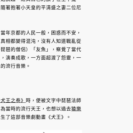
紛隨著抱著小天皇的平清盛之妻二位尼
同當年京都的人民一般，困惑而不安，
連真相都變得混沌，沒有人知道戰亂從
奏琵琶的僧侶）「友魚」，察覺了當代
史，演奏成歌，一方面超渡了怨靈，一
代的流行音樂。
語犬王之卷》
時，便被文字中琵琶法師
成為當時的流行天王，也想以過去
猿樂
誕生了這部音樂劇動畫《犬王》。