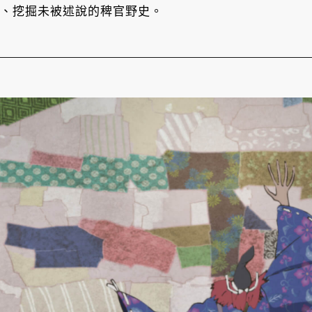
文化、挖掘未被述說的稗官野史。