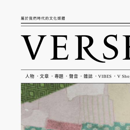
屬於我們時代的文化媒體
人物
文章
專題
聲音
雜誌
VIBES
V Sho