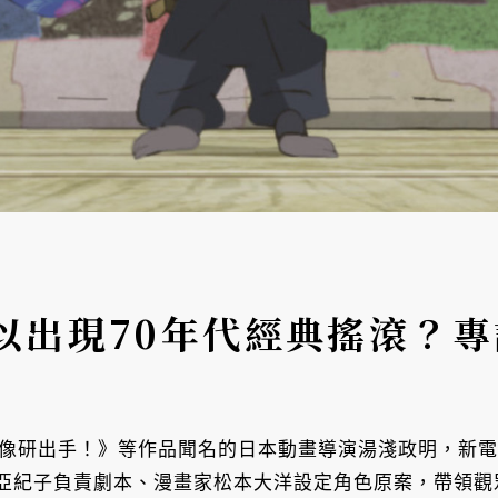
以出現70年代經典搖滾？
映像研出手！》等作品聞名的日本動畫導演湯淺政明，新電影《犬
亞紀子負責劇本、漫畫家松本大洋設定角色原案，帶領觀