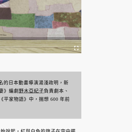
名的日本動畫導演湯淺政明，新
嬌妻》編劇
野木亞紀子
負責劇本、
平家物語》中，揣想 600 年前
開始說起，紅與白色的旗子在空中擺