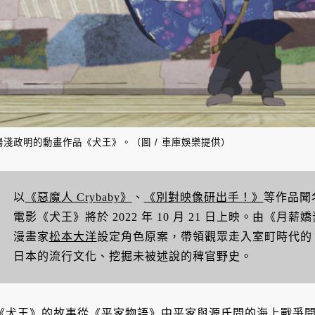
湯淺政明的動畫作品《犬王》。（圖 / 車庫娛樂提供）
以
《惡魔人 Crybaby》
、
《別對映像研出手！》
等作品聞
電影《犬王》將於 2022 年 10 月 21 日上映。由《月薪
漫畫家
松本大洋
設定角色原案，帶領觀眾走入室町時代的《
日本的流行文化、挖掘未被述說的稗官野史。
《犬王》的故事從《平家物語》中平家與源氏間的海上戰爭