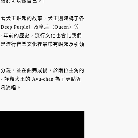
們終於可以做自己。」
唱著犬王崛起的故事，犬王則建構了各
eep Purple）
及
皇后（Queen）
等
00 年前的歷史，流行文化也會比我們
它是流行音樂文化裡最帶有崛起及引領
製分鏡，並在曲完成後，於兩位主角的
。詮釋犬王的 Avu-chan 為了更貼近
嘶吼演唱。