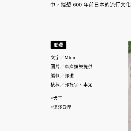
中，揣想 600 年前日本的流行
動漫
文字／
Mion
圖片／
車庫娛樂提供
編輯／
郭璈
核稿／
郭振宇、李尤
#犬王
#湯淺政明