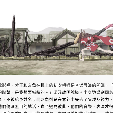
電影裡，犬王和友魚在橋上的初次相遇是音樂展演的開端，
的聯繫，是我想要描繪的。」湯淺政明說道。出身猿樂劇團
棄，不被給予姓名；而友魚則是在意外中失去了父親及視力
他們倆漫無目的地活，直至遇見彼此，他們的音樂、表演才