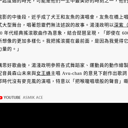
一起度過的時光，可能是他們一生中最美好的時刻之一，他
電影的中後段，近乎成了犬王和友魚的演唱會，友魚在橋上
式大型舞台，唱著怨靈們無法述說的故事。湯淺政明以
深紫（D
70 年代經典搖滾歌曲作為意象，結合琵琶呈現，「即使在 6
所想像的更加多樣化。我把搖滾擺在最前面，是因為我覺得
力量的。」
構思好歌曲後，湯淺政明參照各式舞蹈家、運動員的動作繪
配音員森山未來與
女王蜂
主唱 Avu-chan 的意見下創作出歌詞
那時代沒有麥克風的演唱，特意以「把喉嚨唱壞般的聲音」