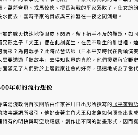
盪，萬箭齊飛、戎馬倥傯。擅長海戰的平家落敗了，仕女紛
投水而去，霎時平家的貴族與三神器在一夜之間消逝。
斑斕的戰火快速地從眼皮下閃過，留下措手不及的觀眾，如
而異形之子「犬王」便在此刻誕生，在民不聊生的亂世裡，
何而來？為何戰爭？此時琵琶法師（日本平安時代在街頭演
人需要透過「聽故事」去得知世界的真貌，他們搜羅稗官野
方面滿足了人們對於上層武家社會的好奇，迅速地成為了當
600年前的流行想像
導演湯淺政明首次閱讀由作家谷川日出男所撰寫的
《平家物
的敘事語調所吸引，他好奇著主角犬王和友魚如何騰空出世
裡特有的明快與時空跳耀感，創作出不同的動畫形式，因而