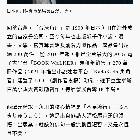
日本角川休閒事業局長西澤元晴。
回望台灣，「台灣角川」是 1999 年日本角川在海外成
立的首家分公司，至今每年也出版近千件小說、漫
畫、文學、寫真等書籍及動漫周邊作品，產品售出超
過 200 萬件，從 2016 年起，推出全台最大的 ACG 電
子書平台「BOOK WALKER」累積年銷售近 270 萬
冊作品；2021 年推出小說連載平台「KadoKado 角角
者」建置了 UGC（創作者投稿）功能，砸下重金舉辦
百萬小說大賞鼓勵創作，持續發展台灣 IP 市場。
西澤元晴說，角川的核心精神是「不易流行」（ふえ
きりゅうこう），這是出自俳諧大師松尾芭蕉的領
悟，出版業，就該如俳句一般流動且短暫，又是永恆
且不變。