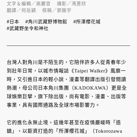
文字＆編輯／
高麗音
攝影／
馮意欣
翻譯／
何岳穎
核稿／
郭振宇
#日本
#角川武藏野博物館
#所澤櫻花城
#武藏野坐令和神社
台灣人對角川是不陌生的，它陪伴許多人從青春年少
到壯年日常，以城市情報誌《Taipei Walker》風靡一
時，又引進日本的輕小說、漫畫等翻譯出版引發閱讀
熱潮，母公司日本角川集團（KADOKAWA）更是全
球娛樂巨擘，旗下除出版，尚有電影、漫畫、出版等
事業，具有國際通路及全球市場影響力。
它的進化永無止境，這幾年甚至在疫情嚴峻時「造
鎮」，以鉅資打造的「所澤櫻花城」（Tokorozawa