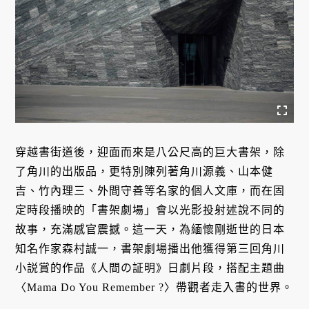
穿越書街道後，迎面而來是八公尺高的巨大書架，除
了角川的出版品，更特別陳列著角川源義、山本健
吉、竹內理三、外間守善等名家的個人文庫，而在固
定時段播映的「書架劇場」會以光影投射述說不同的
故事，充滿感官震撼。這一天，為緬懷剛逝世的日本
知名作家森村誠一，書架劇場播出他獲得第三回角川
小説賞的作品《人間の証明》日劇片段，搭配主題曲
〈Mama Do You Remember ?〉帶觀者走入書的世界。