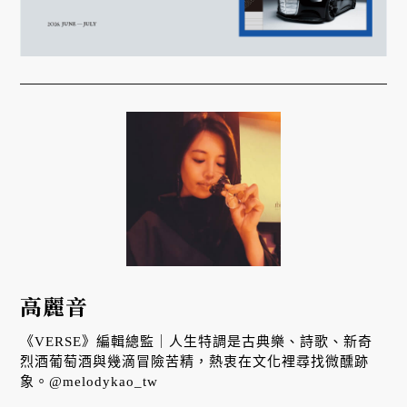
高麗音
《VERSE》編輯總監｜人生特調是古典樂、詩歌、新奇
烈酒葡萄酒與幾滴冒險苦精，熱衷在文化裡尋找微醺跡
象。@melodykao_tw