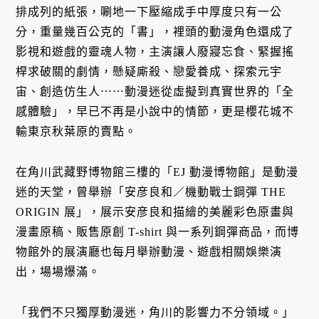
排成列的紙張，唰地一下壓縮成手中厚度只有一公
分，重量幾百公克的「書」，裡頭的動漫角色還成了
影視和遊戲的靈魂人物，主演讓人廢寢忘食、緊握搖
桿求破關的劇情，懸疑廝殺、戀愛養成、探索元宇
宙、創造仿生人⋯⋯動漫迷從虛擬到真實世界的「全
感體驗」，早已不再是小說中的情節，更是櫻花城不
輸東京秋葉原的賣點。
在角川武藏野博物館三樓的「EJ 動漫博物館」是動漫
迷的天堂，曾舉辦「安彦良和／機動戰士鋼彈 THE
ORIGIN 展」，展示安彦良和描繪的美麗彩色原畫與
漫畫原稿、販售原創 T-shirt 與一系列鋼彈商品，而博
物館外的展演廳也每月舉辦動漫、遊戲相關娛樂演
出，場場爆滿。
「我們不只獨厚動漫迷，角川的影響力不分領域。」