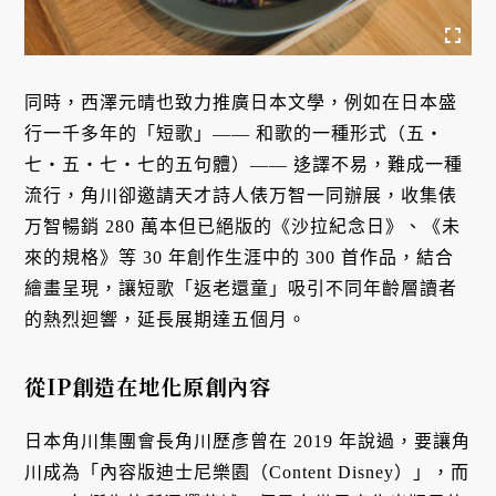
同時，西澤元晴也致力推廣日本文學，例如在日本盛
行一千多年的「短歌」—— 和歌的一種形式（五・
七・五・七・七的五句體）—— 迻譯不易，難成一種
流行，角川卻邀請天才詩人俵万智一同辦展，收集俵
万智暢銷 280 萬本但已絕版的《沙拉紀念日》、《未
來的規格》等 30 年創作生涯中的 300 首作品，結合
繪畫呈現，讓短歌「返老還童」吸引不同年齡層讀者
的熱烈迴響，延長展期達五個月。
從IP創造在地化原創內容
日本角川集團會長角川歷彥曾在 2019 年說過，要讓角
川成為「內容版迪士尼樂園（Content Disney）」，而