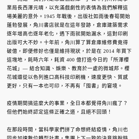
業局長西澤元晴，以充滿戲劇性的表情為我們解釋這
場美麗的意外。1945 年戰後，出版社如雨後春筍開始
蓬勃發展，角川書店就是在這年發跡，倉庫建築需求
逐年增高也逐年老化，遇下雨就開始漏水，這對印刷
出版可大不妙。十年前，角川算了算倉庫維修費竟得
破億，即便修好也僅是維持現狀，於是在 2014 年買下
這塊地，耗時六年，耗資 400 億打造今日的「所澤櫻
花城」— 結合知識、娛樂、教育於一處的微城邦。櫻
花城還從以色列進口高科技印刷機，速度更快、質感
更好，只有一本也可印，不再有「囤書」的窘境。
疫情期間搞這麼大的事業，全日本都覺得角川瘋了？
但他們始終認定這條正確之道，且絕不回頭！
在那段時間，當科學家們拼了命想終結疫情，角川也
同步加速數位轉型計畫，集團上下一致的決意跳脫時