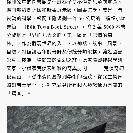
你印象中的圖書館是什麼樣子？不僅是兒童閱覽區、
期刊報紙閱讀區和新書展示區，圖書館學，應是一門
變動的科學，松岡正剛規劃一條 50 公尺的「編輯小鎮
書街」（Edit Town Book Street），將 2 萬 5000 本書
分成解讀世界的九大文脈，第一區是「記憶的森
林」，作為發現世界的入口，以神話、故事、風景、
自然，打破讀者年齡分野與傳統分類架構，讓逛圖書
館真正成為一場閱讀的奇幻之旅。此處隱藏神祕學研
究家、小說家荒俣宏監製的奇異房間 ——「荒俣奇幻
秘寶館」，從祕寶的凝聚到學術的極致，從異生物骨
骸到岩土蟲草，這裡充滿著所有和人類想像力有關的
「驚喜」。