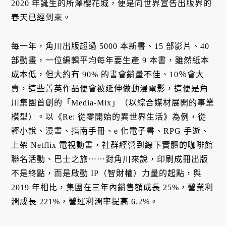
2020 年誕生的所澤櫻花城，便是向世界宣告出版界的
春天已經到來。
每一年，角川出版超過 5000 本新書、15 部影片、40
部動畫，一位編輯平均每年要生產 9 本書，雖然紙本
成本低，但大約有 90% 的書會銷量不佳、10％會大
賣，這些菁英作品便會被延伸做動漫電影，這便是角
川集團首創的「Media-Mix」（以綜合媒材展開的事業
模型）。以《Re: 從零開始的異世界生活》為例，從
輕小說、漫畫、指南手冊、e 化電子書、RPG 手遊、
上架 Netflix 電視動畫，社群經營到線下實體的咖啡館
聯名活動、巴士之旅⋯⋯對角川來說，印刷成冊出版
不是終點，而是啟動 IP（智財權）力量的起點，與
2019 年相比，集團在三年內銷售額成長 25%，營業利
潤成長 221%，營運利潤率提高 6.2%。