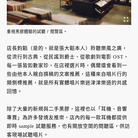
重視黑膠體驗的試聽 / 閱覽區。
店長鈞韜（是的，就是張大韜本人）聆聽樂風之廣，
從流行到古典、從民謠到爵士、從歌劇到電影 OST，
每一張皆如數家珍，在店裡選片時，偶爾還會看到一
些由他本人親自撰稿的文案推薦，這種來自唱片行的
類側標推薦，就是所有實體唱片樂迷津津樂道的共感
回憶。
除了大量的新規與二手黑膠，這裡也以「耳機、音響
專賣」為許多發燒友推崇，店內的每一款耳機都提供
即時 sample 試聽服務，也有開放空間的閱聽區，供訪
客現場試聽唱片。