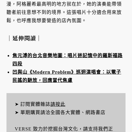
漫，阿格麗希最高明的地方就在於，她的演奏能帶領
聽者前往意想不到的境界。這張唱片十分適合用來放
鬆，也呼應我想要營造的店內氛圍。
｜延伸閱讀｜
焦元溥的台北音樂地圖：唱片迷記憶中的羅斯福路
四段
凹與山《Modern Problem》巡迴演唱會：以電子
民謠的馳放，回應當代焦慮
➤ 訂閱實體雜誌
請按此
➤ 單期購買請洽全國各大實體、網路書店
VERSE 致力於挖掘台灣文化，請支持我們正