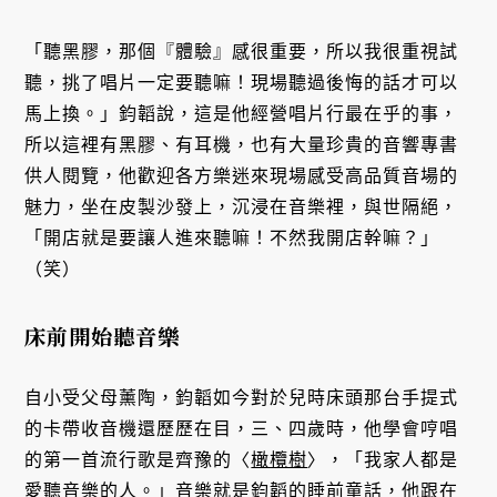
「聽黑膠，那個『體驗』感很重要，所以我很重視試
聽，挑了唱片一定要聽嘛！現場聽過後悔的話才可以
馬上換。」鈞韜說，這是他經營唱片行最在乎的事，
所以這裡有黑膠、有耳機，也有大量珍貴的音響專書
供人閱覽，他歡迎各方樂迷來現場感受高品質音場的
魅力，坐在皮製沙發上，沉浸在音樂裡，與世隔絕，
「開店就是要讓人進來聽嘛！不然我開店幹嘛？」
（笑）
床前開始聽音樂
自小受父母薰陶，鈞韜如今對於兒時床頭那台手提式
的卡帶收音機還歷歷在目，三、四歲時，他學會哼唱
的第一首流行歌是齊豫的〈
橄欖樹
〉，「我家人都是
愛聽音樂的人。」音樂就是鈞韜的睡前童話，他跟在