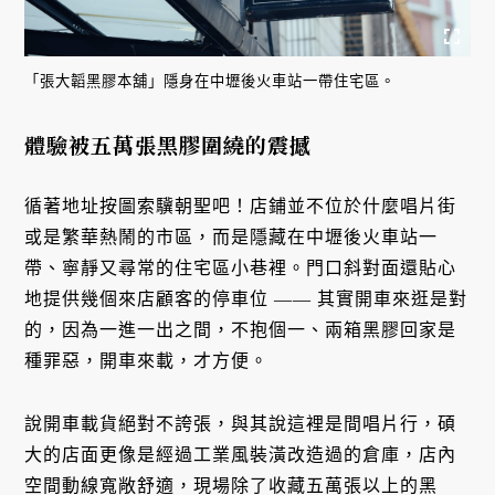
「張大韜黑膠本舖」隱身在中壢後火車站一帶住宅區。
體驗被五萬張黑膠圍繞的震撼
循著地址按圖索驥朝聖吧！店鋪並不位於什麼唱片街
或是繁華熱鬧的市區，而是隱藏在中壢後火車站一
帶、寧靜又尋常的住宅區小巷裡。門口斜對面還貼心
地提供幾個來店顧客的停車位 —— 其實開車來逛是對
的，因為一進一出之間，不抱個一、兩箱黑膠回家是
種罪惡，開車來載，才方便。
說開車載貨絕對不誇張，與其說這裡是間唱片行，碩
大的店面更像是經過工業風裝潢改造過的倉庫，店內
空間動線寬敞舒適，現場除了收藏五萬張以上的黑