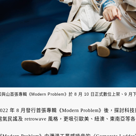
凹與山首張專輯《Modern Problem》於 8 月 10 日正式數位上架、9 
2022 年 8 月發行首張專輯《Modern Problem》後，
電氣民謠及 retrowave 風格，更吸引歐美、紐澳、東南