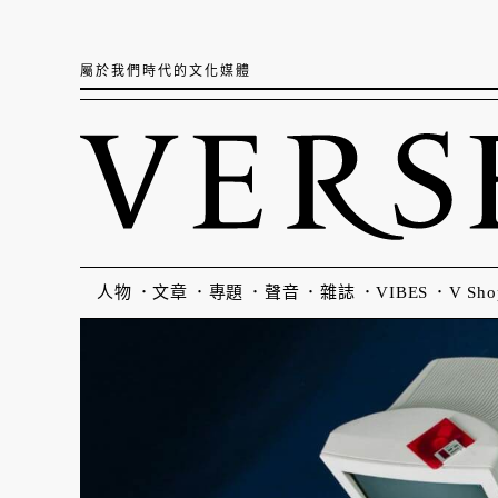
屬於我們時代的文化媒體
人物
文章
專題
聲音
雜誌
VIBES
V Sho