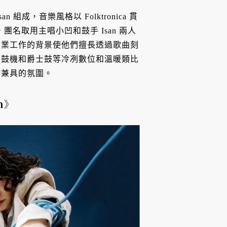
san 組成，音樂風格
以 Folktronica 貫
之間遊走，團名取用主唱小凹和鼓手 Isan 兩人
技業工作的背景使他們擅長透過歌曲刻
、鼓機和爵士鼓等冷冽數位和溫暖類比
膽兼具的氛圍。
m》