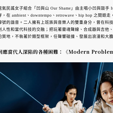
電氣民謠女子組合「凹與山 Our Shame」由主唱小凹與鼓手 I
穿，在 ambient、downtempo、retrowave、hip hop 
綽號的諧音。二人擁有上班族與音樂人的雙重身分，曾在科
劃人性和當代科技的交融；把玩著靈魂聲線、合成器與吉他
的質地，不執著於類型框架，任聲響碰撞、發展出浪漫和大
回應當代人深陷的各種困難：《Modern Proble