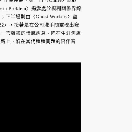
dder〉作為序曲，第一首〈Claire〉以歡
 Problem〉揭露處於模糊關係界線
則由〈Ghost Workers〉幽
 22〉，接著是在公司洗手間靈魂出竅
是你陷在一言難盡的情感糾葛、陷在生涯焦慮
家路上、陷在當代種種問題的陪伴音