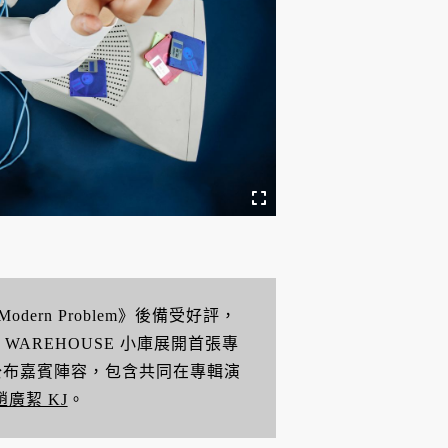
dern Problem》後備受好評，
VE WAREHOUSE 小庫展開首張專
022》，並公布嘉賓陣容，包含共同在專輯演
趙廣絜 KJ
。