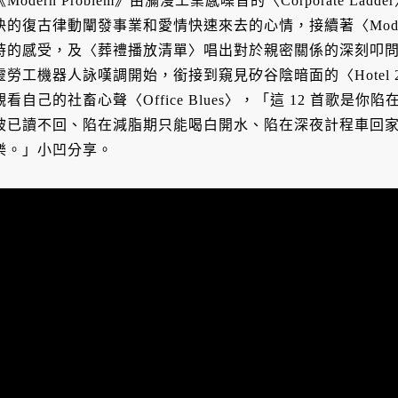
《Modern Problem》由瀰漫工業感噪音的〈Corporate La
快的復古律動闡發事業和愛情快速來去的心情，接續著〈Modern
時的感受，及〈葬禮播放清單〉唱出對於親密關係的深刻叩問；下半場
靈勞工機器人詠嘆調開始，銜接到窺見矽谷陰暗面的〈Hotel
觀看自己的社畜心聲〈Office Blues〉，「這 12 首歌
被已讀不回、陷在減脂期只能喝白開水、陷在深夜計程車回
樂。」小凹分享。