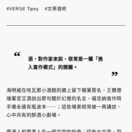
#VERSE Tipsy
#文學酒吧
酒，對作家來說，很常是一種「進
入寫作模式」的開關。
海明威在哈瓦那小酒館的牆上留下親筆簽名，王爾德
端著苦艾酒說出那句關於幻覺的名言，福克納寫作時
手邊永遠有瓶波本⋯⋯；這些場景經常被一再講述，
心中共有的醉酒小劇場。
愛酒人和愛書人有一個共同的好奇：這些大文豪，到