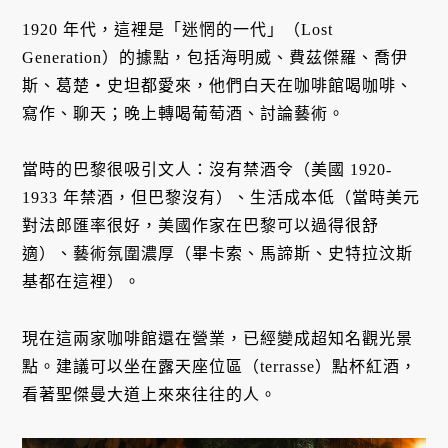
1920 年代，這裡是「迷惘的一代」（Lost
Generation）的據點，包括海明威、費茲傑羅、喬伊
斯、葛楚・史坦都愛來，他們白天在咖啡館喝咖啡、
寫作、聊天；晚上轉喝葡萄酒、討論藝術。
當時的巴黎很吸引文人：沒有禁酒令（美國 1920-
1933 年禁酒，但巴黎沒有）、生活成本低（當時美元
對法郎匯率很好，美國作家在巴黎可以過得很舒
適）、藝術氛圍濃厚（畢卡索、馬諦斯、史特拉汶斯
基都在這裡）。
現在這兩家咖啡館還在營業，已經變成超知名觀光景
點。建議可以坐在露天座位區（terrasse）點杯紅酒，
看著聖傑曼大道上來來往往的人。