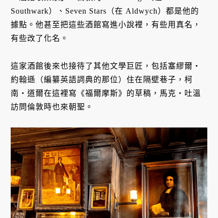
Southwark）、Seven Stars（在 Aldwych）都是他的
據點。他甚至把這些酒館寫進小說裡，有些用真名，
有些改了化名。
這家酒館後來也接待了其他文學巨匠，包括塞繆爾・
約翰遜（編纂英語詞典的那位）住在隔壁巷子，柯
南・道爾在這裡寫《福爾摩斯》的草稿，馬克・吐溫
訪問倫敦時也來朝聖。