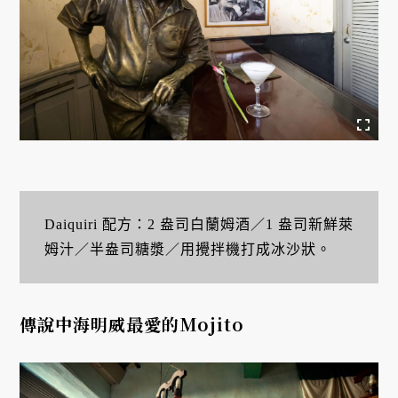
Daiquiri 配方：2 盎司白蘭姆酒／1 盎司新鮮萊
姆汁／半盎司糖漿／用攪拌機打成冰沙狀。
傳說中海明威最愛的Mojito