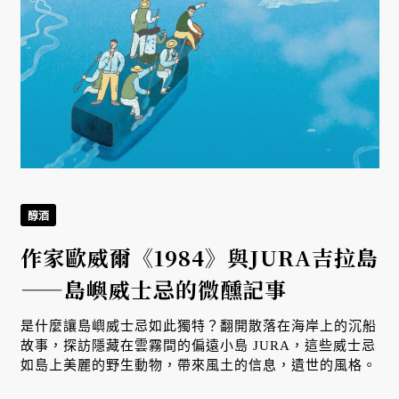
醇酒
作家歐威爾《1984》與JURA吉拉島
——島嶼威士忌的微醺記事
是什麼讓島嶼威士忌如此獨特？翻開散落在海岸上的沉船
故事，探訪隱藏在雲霧間的偏遠小島 JURA，這些威士忌
如島上美麗的野生動物，帶來風土的信息，遺世的風格。