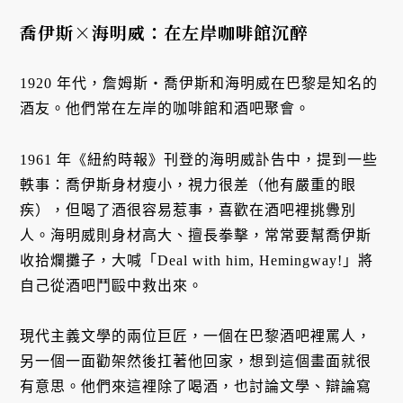
喬伊斯×海明威：在左岸咖啡館沉醉
1920 年代，詹姆斯・喬伊斯和海明威在巴黎是知名的
酒友。他們常在左岸的咖啡館和酒吧聚會。
1961 年《紐約時報》刊登的海明威訃告中，提到一些
軼事：喬伊斯身材瘦小，視力很差（他有嚴重的眼
疾），但喝了酒很容易惹事，喜歡在酒吧裡挑釁別
人。海明威則身材高大、擅長拳擊，常常要幫喬伊斯
收拾爛攤子，大喊「Deal with him, Hemingway!」將
自己從酒吧鬥毆中救出來。
現代主義文學的兩位巨匠，一個在巴黎酒吧裡罵人，
另一個一面勸架然後扛著他回家，想到這個畫面就很
有意思。他們來這裡除了喝酒，也討論文學、辯論寫